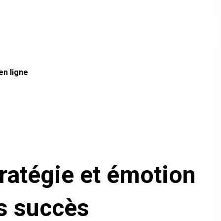
en ligne
ratégie et émotion
es succès