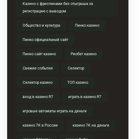
Казино с фриспинами без отыгрыша за
регистрацию с выводом
Общество и культура
Пинко казино
Пинко официальный сайт
Пинко сайт казино
Риобет казино
Свежие события
Селектор
Селектор казино
ТОП казино
вход в казино R7
играть в казино R7
игровые автоматы играть на деньги
казино 7К в России
казино 7К на деньги