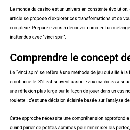
Le monde du casino est un univers en constante évolution, o
article se propose d’explorer ces transformations et de vo
complexe. Préparez-vous à découvrir comment un mélange de
inattendus avec “vinci spin”.
Comprendre le concept de
Le “vinci spin” se réfère à une méthode de jeu qui allie à 
émotionnelle. S’il est souvent associé aux machines à sous
une réflexion plus large sur la façon de jouer dans un casino
roulette ; c’est une décision éclairée basée sur l’analyse d
Cette approche nécessite une compréhension approfondie de
quand parier de petites sommes pour minimiser les pertes,