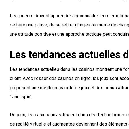
Les joueurs doivent apprendre à reconnaître leurs émotions 
de faire une pause, de se retirer d’un jeu ou même de change
une attitude positive et une approche tactique peut conduir
Les tendances actuelles d
Les tendances actuelles dans les casinos montrent une forte
client. Avec l’essor des casinos en ligne, les jeux sont ac
proposent une meilleure variété de jeux et des bonus attract
“vinci spin”.
De plus, les casinos investissent dans des technologies im
de réalité virtuelle et augmentée deviennent des éléments