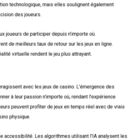
tion technologique, mais elles soulignent également
cision des joueurs.
ux joueurs de participer depuis n’importe où.
ent de meilleurs taux de retour sur les jeux en ligne.
lité virtuelle rendent le jeu plus attrayant.
teragissent avec les jeux de casino. L’émergence des
ner à leur passion n’importe où, rendant l’expérience
eurs peuvent profiter de jeux en temps réel avec de vrais
sino physique.
accessibilité. Les algorithmes utilisant l’IA analysent les