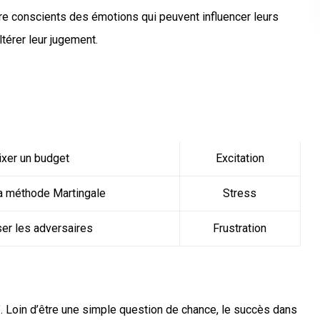
e conscients des émotions qui peuvent influencer leurs
ltérer leur jugement.
ixer un budget
Excitation
 la méthode Martingale
Stress
er les adversaires
Frustration
”. Loin d’être une simple question de chance, le succès dans