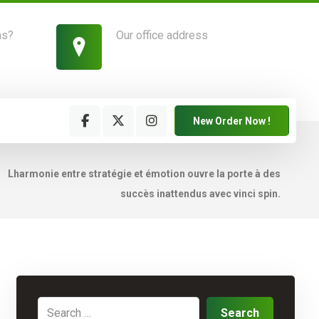
ns?
Our office address
1214 King Street, New York
New Order Now !
Lharmonie entre stratégie et émotion ouvre la porte à des
succès inattendus avec vinci spin.