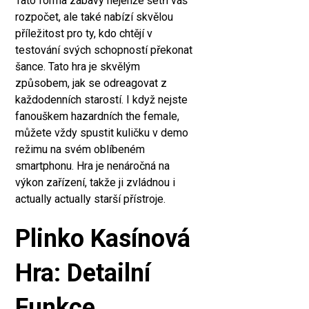
Tato forma zábavy nejenže šetří váš
rozpočet, ale také nabízí skvělou
příležitost pro ty, kdo chtějí v
testování svých schopností překonat
šance. Tato hra je skvělým
způsobem, jak se odreagovat z
každodenních starostí. I když nejste
fanouškem hazardních the female,
můžete vždy spustit kuličku v demo
režimu na svém oblíbeném
smartphonu. Hra je nenáročná na
výkon zařízení, takže ji zvládnou i
actually actually starší přístroje.
Plinko Kasínová
Hra: Detailní
Funkce