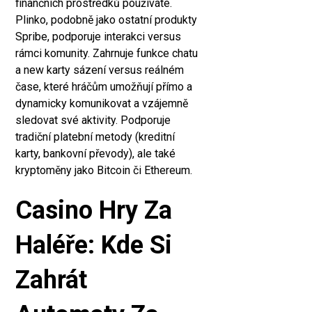
finančních prostředků používáte.
Plinko, podobně jako ostatní produkty
Spribe, podporuje interakci versus
rámci komunity. Zahrnuje funkce chatu
a new karty sázení versus reálném
čase, které hráčům umožňují přímo a
dynamicky komunikovat a vzájemně
sledovat své aktivity. Podporuje
tradiční platební metody (kreditní
karty, bankovní převody), ale také
kryptoměny jako Bitcoin či Ethereum.
Casino Hry Za
Haléře: Kde Si
Zahrát