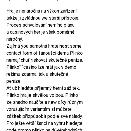
Hra je nenáročná na výkon zařízení,
takže ji zvládnou we starší přístroje.
Proces schvalování herního plánu
a casinových her je však poměrně
náročný.
Zajímá you samotná hratelnost some
contact form of fanoušci dema Plinko
nemají chuť riskovat skutečné peníze.
Plinko” “casino lze hrát jak v demo
režimu zdarma, tak u skutečné
peníze.
Ať už hledáte příjemný herní zážitek,
Plinko hra je skvělou volbou. Plinko
ze snadno naučíte a new díky různým
vzrušujícím variantám si můžete
zážitek přizpůsobit podle své nálady.
Pro ještě větší šanci na výhru hledejte
code promo plinko na důvěryhodných