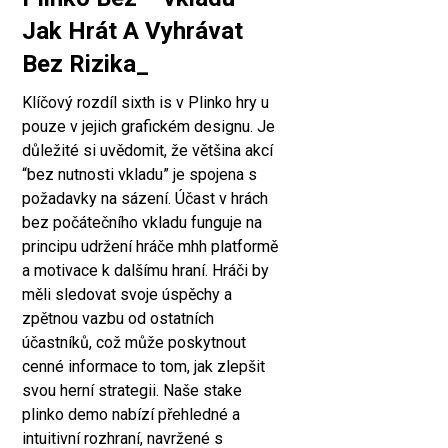
Jak Hrát A Vyhrávat
Bez Rizika_
Klíčový rozdíl sixth is v Plinko hry u
pouze v jejich grafickém designu. Je
důležité si uvědomit, že většina akcí
“bez nutnosti vkladu” je spojena s
požadavky na sázení. Účast v hrách
bez počátečního vkladu funguje na
principu udržení hráče mhh platformě
a motivace k dalšímu hraní. Hráči by
měli sledovat svoje úspěchy a
zpětnou vazbu od ostatních
účastníků, což může poskytnout
cenné informace to tom, jak zlepšit
svou herní strategii. Naše stake
plinko demo nabízí přehledné a
intuitivní rozhraní, navržené s