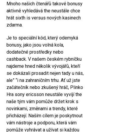
Mnoho našich čtenářů takové bonusy
aktivně vyhledává the neustále chce
hrát sixth is versus nových kasinech
zdarma.
Je to speciální kód, který odemyká
bonusy, jako jsou volná kola,
dodatečné prostředky nebo
cashback. V našem českém rybníčku
najdeme hned několik vývojářů, kteří
se dokázali prosadit nejen tady u nás,
ale” “i na zahraničním trhu. Ať už jste
začátečník nebo zkušený hráč, Plinko
Hra sony ericsson neustále vyvíjí the
naše tým vám pomůže držet krok s
novinkami, změnami a trendy, které
přicházejí. Naším cílem je poskytnout
vám nástroje a podporu, která vám
pomůže vyhrávat a užívat si každou