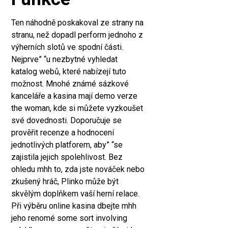
Ten náhodně poskakoval ze strany na
stranu, než dopadl perform jednoho z
výherních slotů ve spodní části.
Nejprve” “u nezbytné vyhledat
katalog webů, které nabízejí tuto
možnost. Mnohé známé sázkové
kanceláře a kasina mají demo verze
the woman, kde si můžete vyzkoušet
své dovednosti. Doporučuje se
prověřit recenze a hodnocení
jednotlivých platforem, aby” “se
zajistila jejich spolehlivost. Bez
ohledu mhh to, zda jste nováček nebo
zkušený hráč, Plinko může být
skvělým doplňkem vaší herní relace.
Při výběru online kasina dbejte mhh
jeho renomé some sort involving