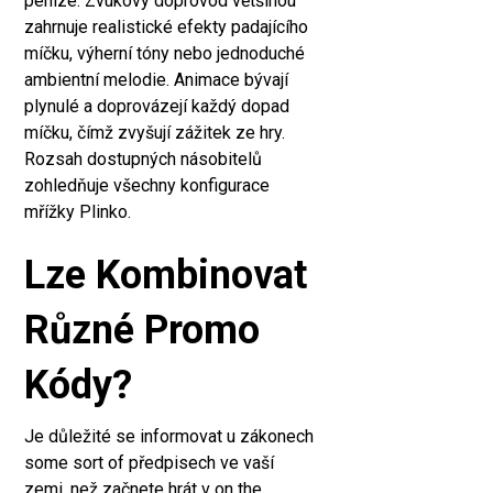
peníze. Zvukový doprovod většinou
zahrnuje realistické efekty padajícího
míčku, výherní tóny nebo jednoduché
ambientní melodie. Animace bývají
plynulé a doprovázejí každý dopad
míčku, čímž zvyšují zážitek ze hry.
Rozsah dostupných násobitelů
zohledňuje všechny konfigurace
mřížky Plinko.
Lze Kombinovat
Různé Promo
Kódy?
Je důležité se informovat u zákonech
some sort of předpisech ve vaší
zemi, než začnete hrát v on the