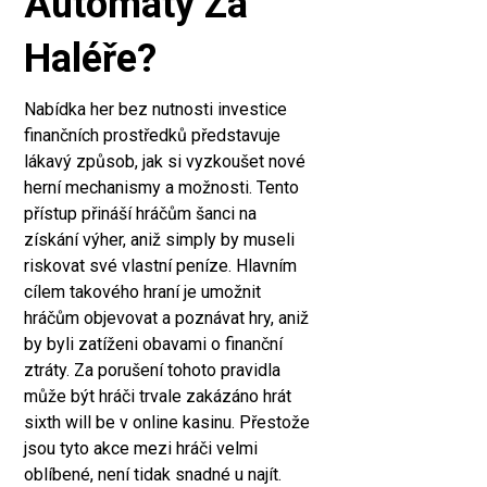
Automaty Za
Haléře?
Nabídka her bez nutnosti investice
finančních prostředků představuje
lákavý způsob, jak si vyzkoušet nové
herní mechanismy a možnosti. Tento
přístup přináší hráčům šanci na
získání výher, aniž simply by museli
riskovat své vlastní peníze. Hlavním
cílem takového hraní je umožnit
hráčům objevovat a poznávat hry, aniž
by byli zatíženi obavami o finanční
ztráty. Za porušení tohoto pravidla
může být hráči trvale zakázáno hrát
sixth will be v online kasinu. Přestože
jsou tyto akce mezi hráči velmi
oblíbené, není tidak snadné u najít.