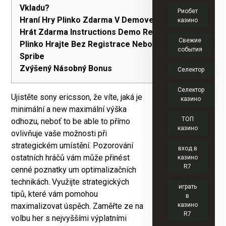
Vkladu?
Риобет
Hraní Hry Plinko Zdarma V Demoverzi
казино
Hrát Zdarma Instructions Demo Režim Plinko
Свежие
Plinko Hrajte Bez Registrace Nebo Vkladu
события
Spribe
Zvýšený Násobný Bonus
Селектор
Селектор
Ujistěte sony ericsson, že víte, jaká je
казино
minimální a new maximální výška
ТОП
odhozu, neboť to be able to přímo
казино
ovlivňuje vaše možnosti při
strategickém umístění. Pozorování
вход в
ostatních hráčů vám může přinést
казино
R7
cenné poznatky um optimalizačních
technikách. Využijte strategických
играть
tipů, které vám pomohou
в
maximalizovat úspěch. Zaměřte ze na
казино
R7
volbu her s nejvyššími výplatními