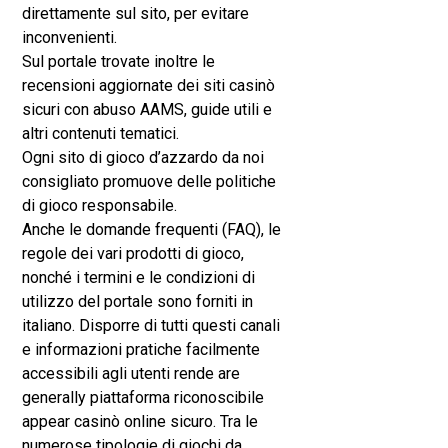
direttamente sul sito, per evitare
inconvenienti.
Sul portale trovate inoltre le
recensioni aggiornate dei siti casinò
sicuri con abuso AAMS, guide utili e
altri contenuti tematici.
Ogni sito di gioco d’azzardo da noi
consigliato promuove delle politiche
di gioco responsabile.
Anche le domande frequenti (FAQ), le
regole dei vari prodotti di gioco,
nonché i termini e le condizioni di
utilizzo del portale sono forniti in
italiano. Disporre di tutti questi canali
e informazioni pratiche facilmente
accessibili agli utenti rende are
generally piattaforma riconoscibile
appear casinò online sicuro. Tra le
numerose tipologie di giochi da