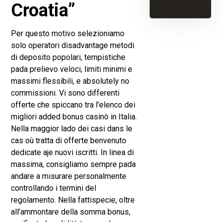
Croatia”
Per questo motivo selezioniamo
solo operatori disadvantage metodi
di deposito popolari, tempistiche
pada prelievo veloci, limiti minimi e
massimi flessibili, e absolutely no
commissioni. Vi sono differenti
offerte che spiccano tra l’elenco dei
migliori added bonus casinò in Italia.
Nella maggior lado dei casi dans le
cas où tratta di offerte benvenuto
dedicate aje nuovi iscritti. In linea di
massima, consigliamo sempre pada
andare a misurare personalmente
controllando i termini del
regolamento. Nella fattispecie, oltre
all’ammontare della somma bonus,