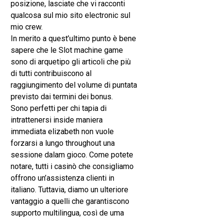
posizione, lasciate che vi racconti
qualcosa sul mio sito electronic sul
mio crew.
In merito a quest’ultimo punto è bene
sapere che le Slot machine game
sono di arquetipo gli articoli che più
di tutti contribuiscono al
raggiungimento del volume di puntata
previsto dai termini dei bonus.
Sono perfetti per chi tapia di
intrattenersi inside maniera
immediata elizabeth non vuole
forzarsi a lungo throughout una
sessione dalam gioco. Come potete
notare, tutti i casinò che consigliamo
offrono un’assistenza clienti in
italiano. Tuttavia, diamo un ulteriore
vantaggio a quelli che garantiscono
supporto multilingua, così de uma