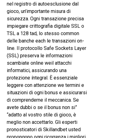
nel registro di autoesclusione dal
gioco, un’importante misura di
sicurezza. Ogni transazione precisa
impiegare crittografia digitale SSL o
TSL a 128 tad, lo stesso common
delle banche each le transazioni on-
line. Il protocollo Safe Sockets Layer
(SSL) preserva le informazioni
scambiate online weil attacchi
informatici, assicurando una
protezione íntegral. È essenziale
leggere con attenzione we termini e
situazioni di ogni bonus e assicurarsi
di comprenderne il meccanica. Se
avete dubbi o se il bonus non si”
“adatto al vostro stile di gioco, è
meglio non accettarlo. Gli esperti
pronosticatori di Skillandbet usted
propongono ogni ricorrenza i migliori