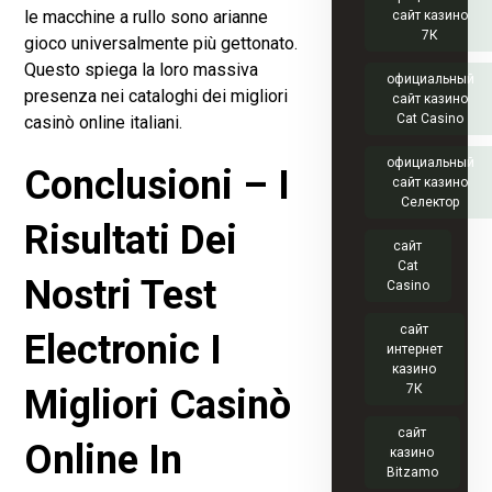
le macchine a rullo sono arianne
сайт казино
7К
gioco universalmente più gettonato.
Questo spiega la loro massiva
официальный
presenza nei cataloghi dei migliori
сайт казино
Cat Casino
casinò online italiani.
официальный
Conclusioni – I
сайт казино
Селектор
Risultati Dei
сайт
Cat
Nostri Test
Casino
сайт
Electronic I
интернет
казино
7К
Migliori Casinò
сайт
Online In
казино
Bitzamo