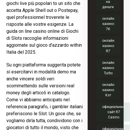
на
giochi live più popolari to un sito che
деньги
accetta Apple Shell out o Postepay,
quel professionnel troverete le
онлайн
risposte alle vostre esigenze. La
казино
7К
guida on line casino online di Giochi
di Slots raccoglie informazioni
онлайн
aggiornate sul gioco d’azzardo within
казино
R7
Italia del 2025.
онлайн
Su ogni piattaforma suggerita potete
казино
sì esercitarvi in modalità demo ma
Turbo
anche vincere soldi veri
онлайн
scommettendo sulle versioni real
казино
money degli articoli in catalogo.
Кэт
Come vi abbiamo anticipato nel
referencia paragrafo, i gambler italiani
официальный
сайт R7
preferiscono le Slot. Un goce che, se
Casino
vogliamo dirla tutta, condividono con i
giocatori di tutto il mondo, visto che
официальный