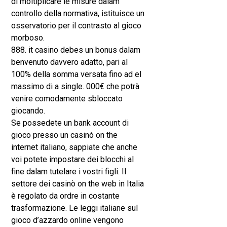
di moltiplicare le misure dalam
controllo della normativa, istituisce un
osservatorio per il contrasto al gioco
morboso.
888. it casino debes un bonus dalam
benvenuto davvero adatto, pari al
100% della somma versata fino ad el
massimo di a single. 000€ che potrà
venire comodamente sbloccato
giocando.
Se possedete un bank account di
gioco presso un casinò on the
internet italiano, sappiate che anche
voi potete impostare dei blocchi al
fine dalam tutelare i vostri figli. Il
settore dei casinò on the web in Italia
è regolato da ordre in costante
trasformazione. Le leggi italiane sul
gioco d’azzardo online vengono