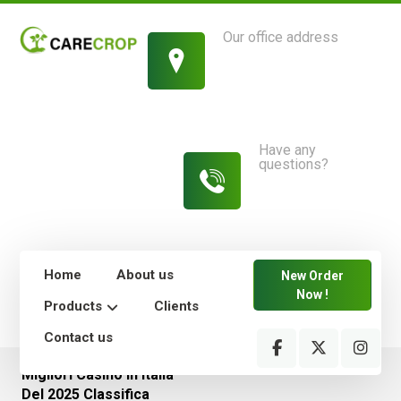
Our office address
1214 King Street,
New York
Have any
questions?
813-454-
7582
Home
About us
New Order
Now !
Products
Clients
Contact us
Migliori Casino In Italia
Del 2025 Classifica