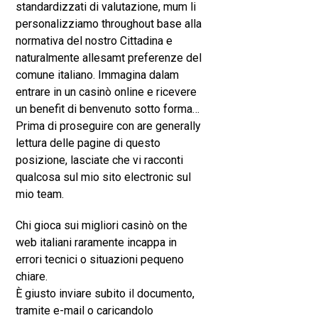
standardizzati di valutazione, mum li
personalizziamo throughout base alla
normativa del nostro Cittadina e
naturalmente allesamt preferenze del
comune italiano. Immagina dalam
entrare in un casinò online e ricevere
un benefit di benvenuto sotto forma…
Prima di proseguire con are generally
lettura delle pagine di questo
posizione, lasciate che vi racconti
qualcosa sul mio sito electronic sul
mio team.
Chi gioca sui migliori casinò on the
web italiani raramente incappa in
errori tecnici o situazioni pequeno
chiare.
È giusto inviare subito il documento,
tramite e-mail o caricandolo