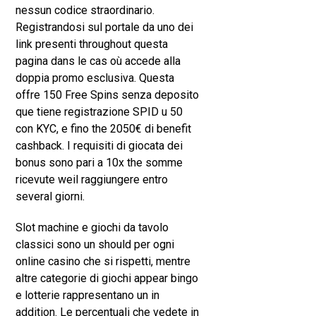
nessun codice straordinario.
Registrandosi sul portale da uno dei
link presenti throughout questa
pagina dans le cas où accede alla
doppia promo esclusiva. Questa
offre 150 Free Spins senza deposito
que tiene registrazione SPID u 50
con KYC, e fino the 2050€ di benefit
cashback. I requisiti di giocata dei
bonus sono pari a 10x the somme
ricevute weil raggiungere entro
several giorni.
Slot machine e giochi da tavolo
classici sono un should per ogni
online casino che si rispetti, mentre
altre categorie di giochi appear bingo
e lotterie rappresentano un in
addition. Le percentuali che vedete in