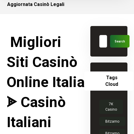
Aggiornata Casinò Legali
️ Migliori
Siti Casinò
Online Italia
Tags
Cloud
ᗎ Casinò
7К
Casino
Italiani
Bitzamo
Bitzamo