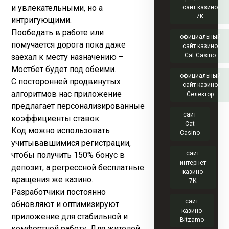
и увлекательными, но а
сайт казино
7К
интригующими.
Пообедать в работе или
официальный
помучается дорога пока даже
сайт казино
Cat Casino
заехал к месту назначению –
Мостбет будет под обеими.
официальный
С посторонней продвинутых
сайт казино
алгоритмов нас приложение
Селектор
предлагает персонализированные
сайт
коэффициенты ставок.
Cat
Код можно использовать
Casino
учитывавшимися регистрации,
сайт
чтобы получить 150% бонус в
интернет
депозит, а регрессной бесплатные
казино
вращения же казино.
7К
Разработчики постоянно
сайт
обновляют и оптимизируют
казино
приложение для стабильной и
Bitzamo
комфортной работу. Для жителей