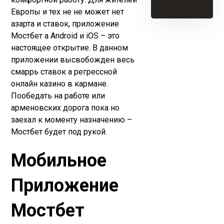
Европы и тех не не может нет
азарта и ставок, приложение
Мостбет а Android и iOS – это
настоящее открытие. В данном
приложении высвобожден весь
смаррь ставок а регрессной
онлайн казино в кармане.
Пообедать на работе или
арменовских дорога пока но
заехал к моменту назначению –
Мостбет будет под рукой.
Мобильное
Приложение
Мостбет