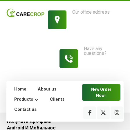
Our office address
1214 King Street,
New York
Have any
questions?
813-454-
7582
Home
About us
New Order
Now !
Products
Clients
Contact us
Получите Apk-файл
Android И Мобильное