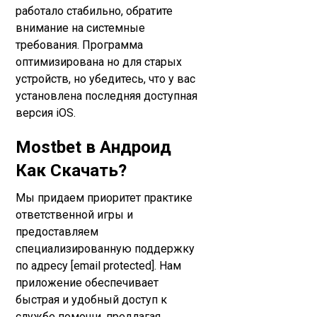
работало стабильно, обратите
внимание на системные
требования. Программа
оптимизирована но для старых
устройств, но убедитесь, что у вас
установлена последняя доступная
версия iOS.
Mostbet в Андроид
Как Скачать?
Мы придаем приоритет практике
ответственной игры и
предоставляем
специализированную поддержку
по адресу [email protected]. Нам
приложение обеспечивает
быстрая и удобный доступ к
службе помощи, предлагая