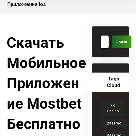
Приложение Ios
Скачать
Мобильное
Приложен
Tags
Cloud
ие Mostbet
7К
Casino
Бесплатно
Bitzamo
Bitzamo