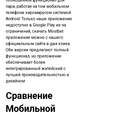
полноценной функционал для
пари, работая на том мобильном
телефоне киромарусом системой
Android. Только наше приложение
недоступно в Google Play из-за
ограничений, скачать Mostbet
приложение можно с нашего
официальным сайта в два клика.
Обе версии предлагают полный
функционал, но приложение
обеспечивает более
интегрированный житейский с
лучшей производительностью и
дизайном.
Сравнение
Мобильной