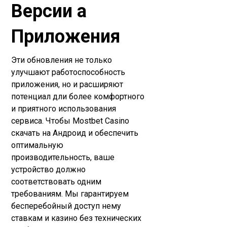
Версии а
Приложения
Эти обновления не только
улучшают работоспособность
приложения, но и расширяют
потенциал дли более комфортного
и приятного использования
сервиса. Чтобы Mostbet Casino
скачать на Андроид и обеспечить
оптимальную
производительность, ваше
устройство должно
соответствовать одним
требованиям. Мы гарантируем
бесперебойный доступ нему
ставкам и казино без технических