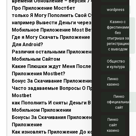
времени Обновление – Версия 7 4
Про Приложение Мостбет
wordpress
только Я Могу Пополнить Свой Счет
например Вывести Деньги через
Казино с
фриспинами
Мобильное Приложение Most Bet?
без
Где я Могу Скачать Приложение Мостбет
отыгрыша за
Для Android?
регистрацию
с выводом
Различия остальными Приложением И
Мобильным Сайтом
Общество
Какие Плюшки ждут Меня После Установки
и культура
Приложения Mostbet?
Пинко
Бонус За Скачивание Приложения Mostbet
казино
Часто задаваемые Вопросы О Приложении
Mostbet
Пинко
как Пополнить И сняты Деньги В
официальный
сайт
Мобильном Приложении
Бонусы За Скачивания Приложения
Пинко
Приложение
сайт
казино
Как изновлять Приложение До конце