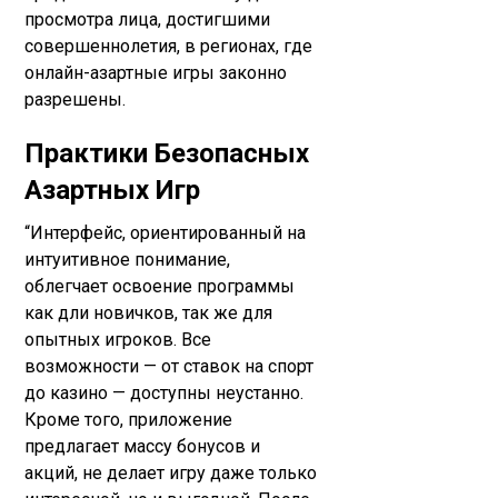
просмотра лица, достигшими
совершеннолетия, в регионах, где
онлайн-азартные игры законно
разрешены.
Практики Безопасных
Азартных Игр
“Интерфейс, ориентированный на
интуитивное понимание,
облегчает освоение программы
как дли новичков, так же для
опытных игроков. Все
возможности — от ставок на спорт
до казино — доступны неустанно.
Кроме того, приложение
предлагает массу бонусов и
акций, не делает игру даже только