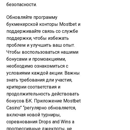
безопасности.
Обновляйте программу
букмекерской конторы Mostbet и
поддерживайте связь со службе
поддержки, чтобы избежать
проблем и улучшить ваш опыт.
Чтобы воспользоваться нашими
бонусами и промоакциями,
необходимо ознакомиться с
условиями каждой акции. Важны
знать требования дли участия,
критерии соответствия и
продолжительность действовать
бонусов БК. Приложение Mostbet
Casino” “регулярно обновляется,
включая новой турниры,
соревнования Drops and Wins а
прогрессивные джекпоты, не