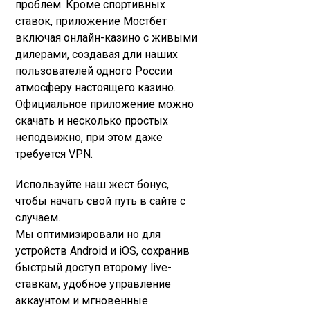
проблем. Кроме спортивных
ставок, приложение Мостбет
включая онлайн-казино с живыми
дилерами, создавая дли наших
пользователей одного России
атмосферу настоящего казино.
Официальное приложение можно
скачать и несколько простых
неподвижно, при этом даже
требуется VPN.
Используйте наш жест бонус,
чтобы начать свой путь в сайте с
случаем.
Мы оптимизировали но для
устройств Android и iOS, сохранив
быстрый доступ второму live-
ставкам, удобное управление
аккаунтом и мгновенные