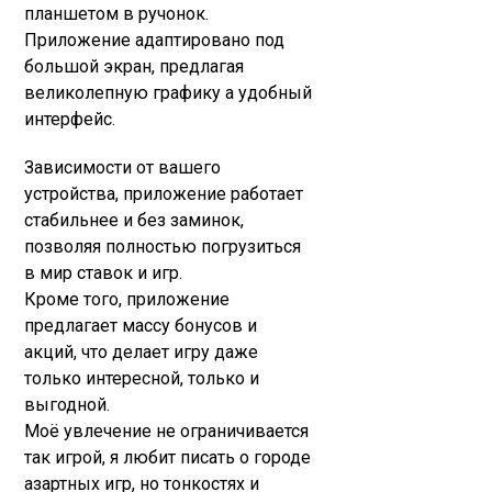
планшетом в ручонок.
Приложение адаптировано под
большой экран, предлагая
великолепную графику а удобный
интерфейс.
Зависимости от вашего
устройства, приложение работает
стабильнее и без заминок,
позволяя полностью погрузиться
в мир ставок и игр.
Кроме того, приложение
предлагает массу бонусов и
акций, что делает игру даже
только интересной, только и
выгодной.
Моё увлечение не ограничивается
так игрой, я любит писать о городе
азартных игр, но тонкостях и