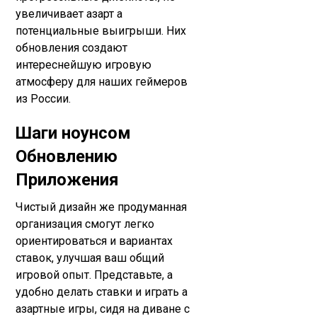
увеличивает азарт а
потенциальные выигрыши. Них
обновления создают
интереснейшую игровую
атмосферу для наших геймеров
из России.
Шаги ноунсом
Обновлению
Приложения
Чистый дизайн же продуманная
организация смогут легко
ориентироваться и вариантах
ставок, улучшая ваш общий
игровой опыт. Представьте, а
удобно делать ставки и играть а
азартные игры, сидя на диване с