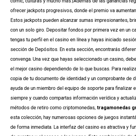
cómic, culturas y mucho más.|Además de las ganancias reg
ofrecer jackpots progresivos, donde el premio va aumenta
Estos jackpots pueden alcanzar sumas impresionantes, brin
con un solo giro. Depositar fondos por primera vez en un ca
tengas tu perfil en el casino en línea y hayas iniciado sesi
sección de Depósitos. En esta sección, encontrarás difere
convenga. Una vez que hayas seleccionado un casino, deberás
el mejor casino dependiendo de lo que buscas. Para realizar 
copia de tu documento de identidad y un comprobante de d
ayuda de un miembro del equipo de soporte para finalizar el
siempre y cuando compartas información verídica y actuali
métodos de retiro como criptomonedas,
tragamonedas gr
esta colección, hay numerosas opciones de juegos instantá
de forma inmediata. La interfaz del casino es atractiva y fun