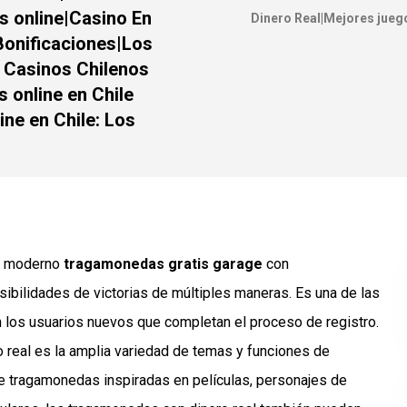
os online|Casino En
Dinero Real|Mejores juego
 Bonificaciones|Los
p Casinos Chilenos
 online en Chile
ine en Chile: Los
re moderno
tragamonedas gratis garage
con
ibilidades de victorias de múltiples maneras. Es una de las
los usuarios nuevos que completan el proceso de registro.
o real es la amplia variedad de temas y funciones de
de tragamonedas inspiradas en películas, personajes de