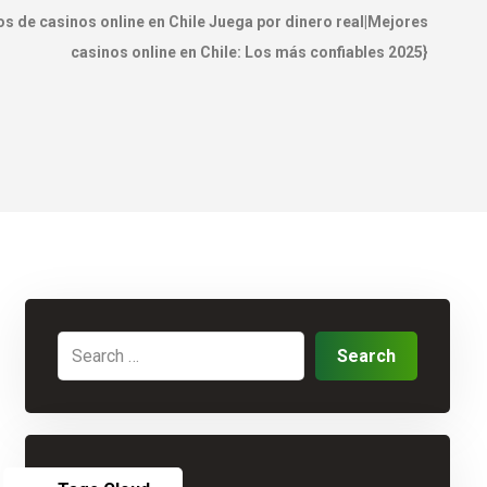
s de casinos online en Chile Juega por dinero real|Mejores
casinos online en Chile: Los más confiables 2025}