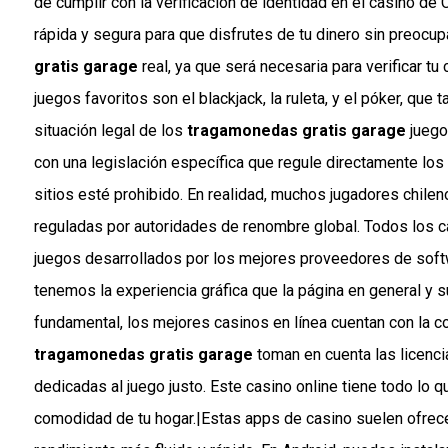
de cumplir con la verificación de identidad en el casino de
rápida y segura para que disfrutes de tu dinero sin preocu
gratis garage
real, ya que será necesaria para verificar tu
juegos favoritos son el blackjack, la ruleta, y el póker, que 
situación legal de los
tragamonedas gratis garage
juegos
con una legislación específica que regule directamente los 
sitios esté prohibido. En realidad, muchos jugadores chile
reguladas por autoridades de renombre global. Todos los
juegos desarrollados por los mejores proveedores de softw
tenemos la experiencia gráfica que la página en general y s
fundamental, los mejores casinos en línea cuentan con la c
tragamonedas gratis garage
toman en cuenta las licenci
dedicadas al juego justo. Este casino online tiene todo lo 
comodidad de tu hogar.|Estas apps de casino suelen ofrece