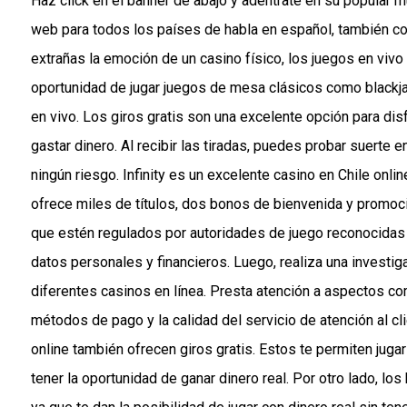
Haz click en el banner de abajo y adéntrate en su popular
web para todos los países de habla en español, también co
extrañas la emoción de un casino físico, los juegos en vivo 
oportunidad de jugar juegos de mesa clásicos como blackjac
en vivo. Los giros gratis son una excelente opción para dis
gastar dinero. Al recibir las tiradas, puedes probar suerte 
ningún riesgo. Infinity es un excelente casino en Chile onl
ofrece miles de títulos, dos bonos de bienvenida y promo
que estén regulados por autoridades de juego reconocidas
datos personales y financieros. Luego, realiza una investi
diferentes casinos en línea. Presta atención a aspectos co
métodos de pago y la calidad del servicio de atención al 
online también ofrecen giros gratis. Estos te permiten juga
tener la oportunidad de ganar dinero real. Por otro lado, 