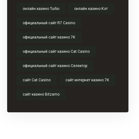
онлайн казино Turbo
онлайн казино Кэт
официальный сайт R7 Casino
официальный сайт казино 7К
официальный сайт казино Cat Casino
официальный сайт казино Селектор
сайт Cat Casino
сайт интернет казино 7К
сайт казино Bitzamo