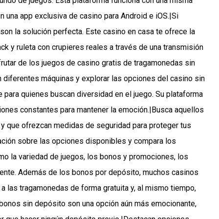
 mundo de juegos. Esta plataforma funciona con una misma
n una app exclusiva de casino para Android e iOS.|Si
son la solución perfecta. Este casino en casa te ofrece la
k y ruleta con crupieres reales a través de una transmisión
frutar de los juegos de casino gratis de tragamonedas sin
en diferentes máquinas y explorar las opciones del casino sin
ine para quienes buscan diversidad en el juego. Su plataforma
ciones constantes para mantener la emoción.|Busca aquellos
 y que ofrezcan medidas de seguridad para proteger tus
gación sobre las opciones disponibles y compara los
mo la variedad de juegos, los bonos y promociones, los
cliente. Además de los bonos por depósito, muchos casinos
r a las tragamonedas de forma gratuita y, al mismo tiempo,
los bonos sin depósito son una opción aún más emocionante,