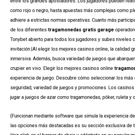
entre los grandes apostadores. Los jugadores pueden reali
como rojo o negro, hasta apuestas más complejas como pleno
adhiere a estrictas normas operativas. Cuanto más partici
de los diferentes
tragamonedas gratis garage
operadore
Tonybet abierto para todos los jugadores y subes niveles 
invitación.|Al elegir los mejores casinos online, la calidad 
inmersiva. Además, busca variedad de juegos que abarquen
crupier en vivo. Elegir los mejores casinos online
tragamon
experiencia de juego. Descubre cómo seleccionar los más
seguridad, variedad de juegos y promociones. Los casinos 
jugar a juegos de azar como tragamonedas, póker, ruleta y ot
{Funcionan mediante software que simula la experiencia de u
las opciones más destacadas es su sección exclusiva de tr