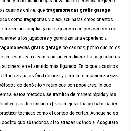
iseño y funcionalidad garantiza una experiencia de juego
los casinos online, que
tragamonedas gratis garage
sicos como tragaperras y blackjack hasta emocionantes
os ofrecen una amplia gama de juegos con proveedores de
 atraer a los jugadores y garantizar una experiencia
ragamonedas gratis garage
de casinos, por lo que no es
idan licencias a casinos online con dinero. La seguridad es
on su dinero en el sentido más figurado. En lo que a casinos
as debido a que es fácil de usar y permite ser usada apenas
étodos de depósito y retiro que son populares, lo que
 Además, estos métodos se tramitan de manera rápida y las
activo para los usuarios.|Para mejorar tus probabilidades
 practicar técnicas como el conteo de cartas. Aunque no es
 pedirte que abandones si te atrapan usándola. Asegúrate