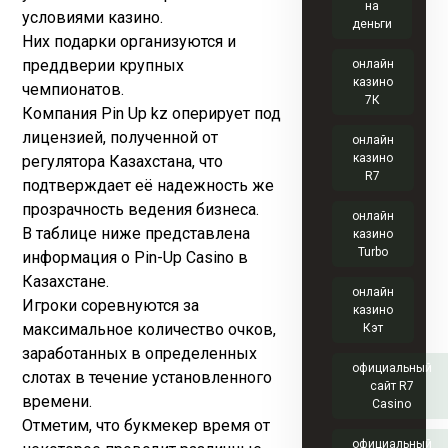
на
условиями казино.
деньги
Них подарки организуются и
преддверии крупных
онлайн
казино
чемпионатов.
7К
Компания Pin Up kz оперирует под
лицензией, полученной от
онлайн
казино
регулятора Казахстана, что
R7
подтверждает её надежность же
прозрачность ведения бизнеса.
онлайн
В таблице ниже представлена
казино
Turbo
информация о Pin-Up Casino в
Казахстане.
онлайн
Игроки соревнуются за
казино
максимальное количество очков,
Кэт
заработанных в определенных
официальный
слотах в течение установленного
сайт R7
времени.
Casino
Отметим, что букмекер время от
официальный