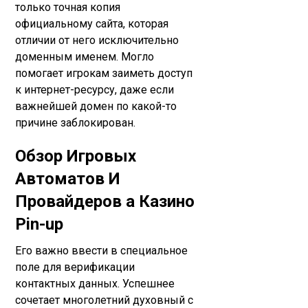
только точная копия
официальному сайта, которая
отличии от него исключительно
доменным именем. Могло
помогает игрокам заиметь доступ
к интернет-ресурсу, даже если
важнейшей домен по какой-то
причине заблокирован.
Обзор Игровых
Автоматов И
Провайдеров а Казино
Pin-up
Его важно ввести в специальное
поле для верификации
контактных данных. Успешнее
сочетает многолетний духовный с