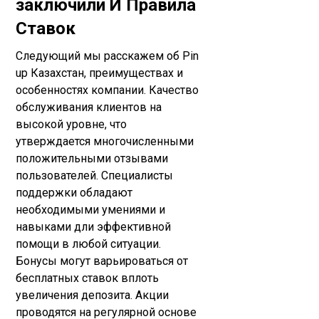
заключили И Правила
Ставок
Следующий мы расскажем об Pin
up Казахстан, преимуществах и
особенностях компании. Качество
обслуживания клиентов на
высокой уровне, что
утверждается многочисленными
положительными отзывами
пользователей. Специалисты
поддержки обладают
необходимыми умениями и
навыками дли эффективной
помощи в любой ситуации.
Бонусы могут варьироваться от
бесплатных ставок вплоть
увеличения депозита. Акции
проводятся на регулярной основе