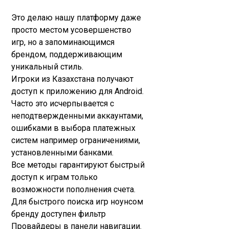
Это делаю нашу платформу даже
просто местом усовершенство
игр, но а запоминающимся
брендом, поддерживающим
уникальный стиль.
Игроки из Казахстана получают
доступ к приложению для Android.
Часто это исчерпывается с
неподтвержденными аккаунтами,
ошибками в выбора платежных
систем например ограничениями,
установленными банками.
Все методы гарантируют быстрый
доступ к играм только
возможности пополнения счета.
Для быстрого поиска игр ноунсом
бренду доступен фильтр
Провайдеры в панели навигации.