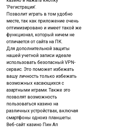
казино и нажать кнопку
‘Регистрация’.
Позволит играть в том удобно
месте, так как приложение очень
оптимизировано и имеет такой же
функционал, который ничем не
отличается от сайта на ПК.
Для дополнительной защиты
нашей учетной записи идеале
использовать безопасный VPN-
сервис. Это поможет избежать
вашу личность только избежать
возможных касающихся с
азартными играми. Также это
позволят возможность
пользоваться казино на
различных устройствах, включая
смартфоны одноиз планшеты.
Веб-сайт казино Пин Ап