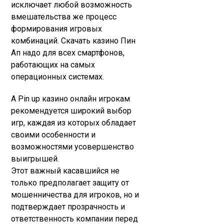
исключает любой возможность
вмешательства же процесс
формирования игровых
комбинаций. Скачать казино Пин
Ап надо для всех смартфонов,
работающих на самых
операционных системах.
А Pin up казино онлайн игрокам
рекомендуется широкий выбор
игр, каждая из которых обладает
своими особенности и
возможностями усовершенство
выигрышей.
Этот важный касавшийся не
только предполагает защиту от
мошенничества для игроков, но и
подтверждает прозрачность и
ответственность компании перед