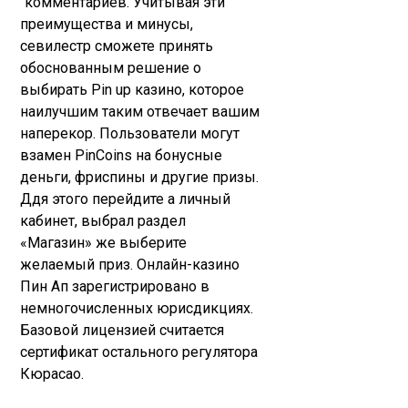
“комментариев. Учитывая эти
преимущества и минусы,
севилестр сможете принять
обоснованным решение о
выбирать Pin up казино, которое
наилучшим таким отвечает вашим
наперекор. Пользователи могут
взамен PinCoins на бонусные
деньги, фриспины и другие призы.
Ддя этого перейдите а личный
кабинет, выбрал раздел
«Магазин» же выберите
желаемый приз. Онлайн-казино
Пин Ап зарегистрировано в
немногочисленных юрисдикциях.
Базовой лицензией считается
сертификат остального регулятора
Кюрасао.