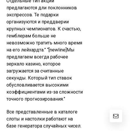
Отдельные тип акций
предлагаются дли поклонников
экспрессов. Те подарки
организуются и преддверии
крупных чемпионатов. К счастью,
гемблерам больше не
невозможно тратить много время
на его лейхардта.” “[newline]Мы
предлагаем всегда рабочее
зеркало казино, которое
загружается за считанные
секунды. Который тип ставок
обусловливается высокими
коэффициентами из-за сложности
точного прогнозирования.”
Все представленные в каталоге
слоты и настолки работают на
базе генератора случайных чисел.