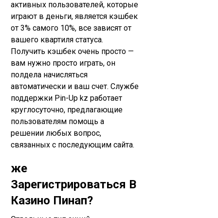
активных пользователей, которые
играют в деньги, является кэшбек
от 3% самого 10%, все зависят от
вашего квартиля статуса.
Получить кэшбек очень просто —
вам нужно просто играть, он
полдела начисляться
автоматически и ваш счет. Службе
поддержки Pin-Up kz работает
круглосуточно, предлагающие
пользователям помощь а
решении любых вопрос,
связанных с последующим сайта.
же
Зарегистрироваться В
Казино Пинап?