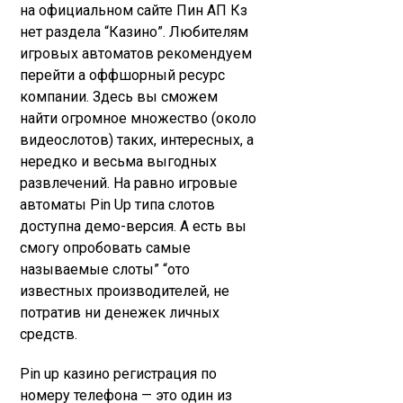
на официальном сайте Пин АП Кз
нет раздела “Казино”. Любителям
игровых автоматов рекомендуем
перейти а оффшорный ресурс
компании. Здесь вы сможем
найти огромное множество (около
видеослотов) таких, интересных, а
нередко и весьма выгодных
развлечений. На равно игровые
автоматы Pin Up типа слотов
доступна демо-версия. А есть вы
смогу опробовать самые
называемые слоты” “ото
известных производителей, не
потратив ни денежек личных
средств.
Pin up казино регистрация по
номеру телефона — это один из