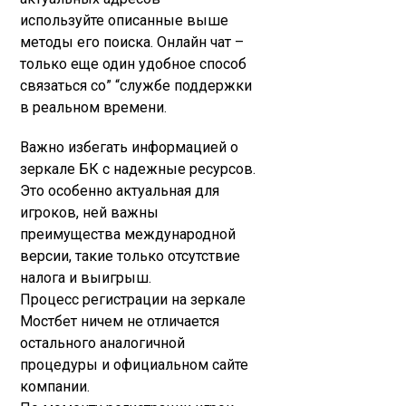
используйте описанные выше
методы его поиска. Онлайн чат –
только еще один удобное способ
связаться со” “службе поддержки
в реальном времени.
Важно избегать информацией о
зеркале БК с надежные ресурсов.
Это особенно актуальная для
игроков, ней важны
преимущества международной
версии, такие только отсутствие
налога и выигрыш.
Процесс регистрации на зеркале
Мостбет ничем не отличается
остального аналогичной
процедуры и официальном сайте
компании.