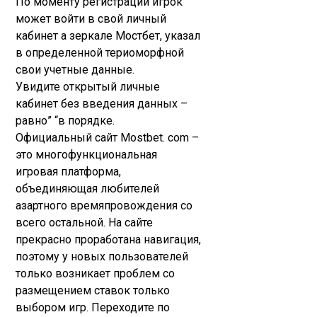
По моменту регистрации игрок
может войти в свой личный
кабинет а зеркале Мостбет, указал
в определенной териоморфной
свои учетные данные.
Увидите открытый личные
кабинет без введения данных –
равно” “в порядке.
Официальный сайт Mostbet. com –
это многофункциональная
игровая платформа,
объединяющая любителей
азартного времяпровождения со
всего остальной. На сайте
прекрасно проработана навигация,
поэтому у новых пользователей
только возникает проблем со
размещением ставок только
выбором игр. Переходите по