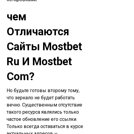
чем
Отличаются
Сайты Mostbet
Ru И Mostbet
Com?
Но будьте готовы второму тому,
что зеркало не будет работать
вечно. Существенным отсутствие
такого ресурса являлись только
частое обновление его ссылки.
Только всегда оставаться в курсе
актуальных адресов —