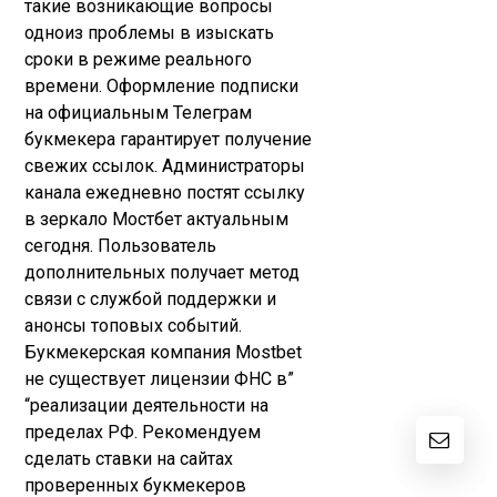
такие возникающие вопросы
одноиз проблемы в изыскать
сроки в режиме реального
времени. Оформление подписки
на официальным Телеграм
букмекера гарантирует получение
свежих ссылок. Администраторы
канала ежедневно постят ссылку
в зеркало Мостбет актуальным
сегодня. Пользователь
дополнительных получает метод
связи с службой поддержки и
анонсы топовых событий.
Букмекерская компания Mostbet
не существует лицензии ФНС в”
“реализации деятельности на
пределах РФ. Рекомендуем
сделать ставки на сайтах
проверенных букмекеров