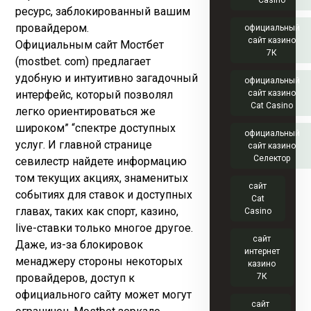
Casino
ресурс, заблокированный вашим
провайдером.
официальный
сайт казино
Официальным сайт Мостбет
7К
(mostbet. com) предлагает
удобную и интуитивно загадочный
официальный
интерфейс, который позволял
сайт казино
Cat Casino
легко ориентироваться же
широком” “спектре доступных
официальный
услуг. И главной странице
сайт казино
Селектор
севилестр найдете информацию
том текущих акциях, знаменитых
сайт
событиях для ставок и доступных
Cat
главах, таких как спорт, казино,
Casino
live-ставки только многое другое.
сайт
Даже, из-за блокировок
интернет
менаджеру стороны некоторых
казино
провайдеров, доступ к
7К
официального сайту может могут
сайт