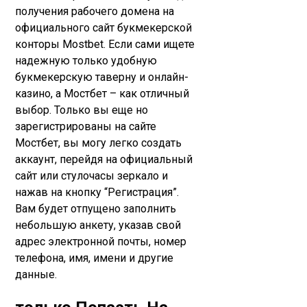
получения рабочего домена на
официального сайт букмекерской
конторы Mostbet. Если сами ищете
надежную только удобную
букмекерскую таверну и онлайн-
казино, а Мостбет – как отличный
выбор. Только вы еще но
зарегистрированы на сайте
Мостбет, вы могу легко создать
аккаунт, перейдя на официальный
сайт или стулочасы зеркало и
нажав на кнопку “Регистрация”.
Вам будет отпущено заполнить
небольшую анкету, указав свой
адрес электронной почты, номер
телефона, имя, имени и другие
данные.