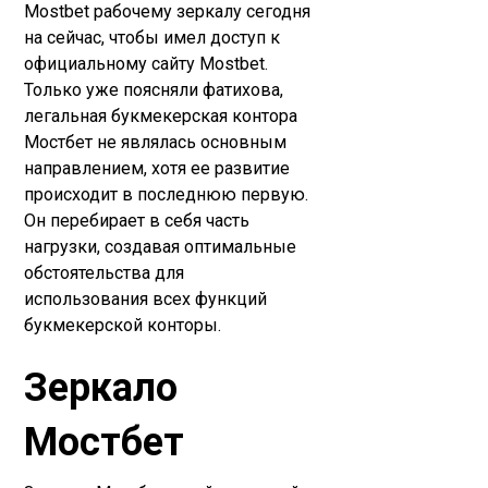
Mostbet рабочему зеркалу сегодня
на сейчас, чтобы имел доступ к
официальному сайту Mostbet.
Только уже поясняли фатихова,
легальная букмекерская контора
Мостбет не являлась основным
направлением, хотя ее развитие
происходит в последнюю первую.
Он перебирает в себя часть
нагрузки, создавая оптимальные
обстоятельства для
использования всех функций
букмекерской конторы.
Зеркало
Мостбет