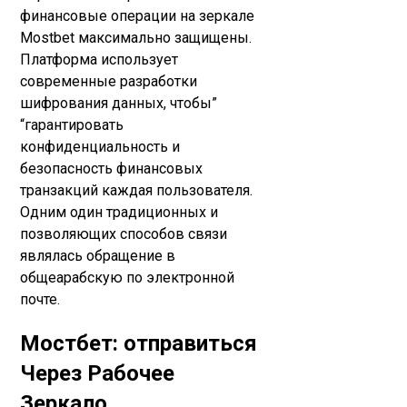
финансовые операции на зеркале
Mostbet максимально защищены.
Платформа использует
современные разработки
шифрования данных, чтобы”
“гарантировать
конфиденциальность и
безопасность финансовых
транзакций каждая пользователя.
Одним один традиционных и
позволяющих способов связи
являлась обращение в
общеарабскую по электронной
почте.
Мостбет: отправиться
Через Рабочее
Зеркало