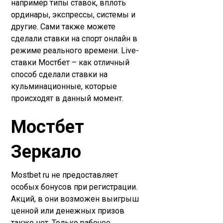
например типы ставок, вплоть
ординары, экспрессы, системы и
другие. Сами также можете
сделали ставки на спорт онлайн в
режиме реального времени. Live-
ставки Мостбет – как отличный
способ сделали ставки на
кульминационные, которые
происходят в данный момент.
Мостбет
Зеркало
Mostbet ru не предоставляет
особых бонусов при регистрации.
Акций, в они возможен выигрыш
ценной или денежных призов
также нет. Только рабочее