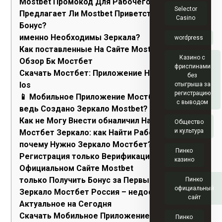
Mostbet Промокод Для Рабочего Зеркала
Selector
Предлагает Ли Mostbet Приветственный
Casino
Бонус?
именно Необходимы Зеркала?
wordpress
Как поставленные На Сайте Mostbet Com?
Казино с
Обзор Бк Мостбет
фриспинами
Скачать Мостбет: Приложение На Android И
без
Ios
отыгрыша за
регистрацию
📱 Мобильное Приложение Мостбет
с выводом
ведь Создано Зеркало Mostbet?
Как не Могу Внести обналичил На Mostbet?
Общество
и культура
Мостбет Зеркало: как Найти Рабочее?
почему Нужно Зеркало Мостбет?
Пинко
Регистрация только Верификация На
казино
Официальном Сайте Mostbet
только Получить Бонус за Первый Депозит
Пинко
официальный
Зеркало Мостбет Россия – недоступно И
сайт
Актуальное на Сегодня
Скачать Мобильное Приложение
Пинко