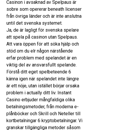
Casinon i avsaknad av Spelpaus är
sobre som opererar beneath licenser
från övriga länder och är inte anslutna
until det svenska systemet.
Ja, de är lagligt för svenska spelare
att spela på casinon utan Spelpaus.
Att vara öppen för att söka hjälp och
stöd om du elr någon närstående
erfar problem med spelandet är en
viktig del av ansvarsfullt spelande.
Förstå ditt eget spelbeteende 6
känna igen när spelandet inte längre
är ett nöje, utan istället börjar orsaka
problem i actually ditt liv. Instant
Casino erbjuder mångfaldiga olika
betalningsmetoder, från moderna e-
plånböcker och Skrill och Neteller till
kortbetalningar 6 kryptobetalningar. Vi
granskar tillgängliga metoder såsom