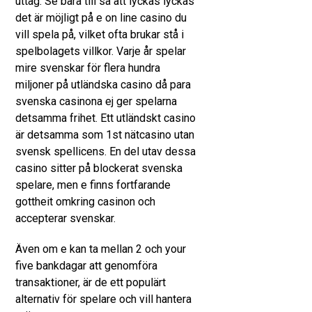
uttag. Se bara till så att lyckas lyckas
det är möjligt på e on line casino du
vill spela på, vilket ofta brukar stå i
spelbolagets villkor. Varje år spelar
mire svenskar för flera hundra
miljoner på utländska casino då para
svenska casinona ej ger spelarna
detsamma frihet. Ett utländskt casino
är detsamma som 1st nätcasino utan
svensk spellicens. En del utav dessa
casino sitter på blockerat svenska
spelare, men e finns fortfarande
gottheit omkring casinon och
accepterar svenskar.
Även om e kan ta mellan 2 och your
five bankdagar att genomföra
transaktioner, är de ett populärt
alternativ för spelare och vill hantera