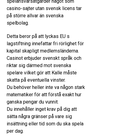
spelansvarsåtgärder något som
casino-sajter utan svensk licens tar
på större allvar än svenska
spelbolag.
Detta beror på att lyckas EU s
lagstiftning innefattar fri rörlighet för
kapital skapligt medlemsländerna.
Casinot erbjuder svenskt språk och
riktar sig därmed mot svenska
spelare vilket gör att Kalle måste
skatta på eventuella vinster.
Du behöver heller inte va någon stark
matematiker för att förstå exakt hur
ganska pengar du vunnit.
Du innehåller inget krav på dig att
sätta några gränser på vare sig
insättning eller tid som du ska spela
per dag.