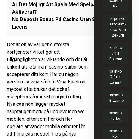
казино
Är Det Möjligt Att Spela Med Spelpaus
R7
Aktiverat?
No Deposit Bonus På Casino Utan Svensk
игровые
автоматы
Licens
играть на
деньги
Det är en av världens största
казино
korttjänster vilket gör att
7К в
tillgängligheten är viktande och det är
России
enkelt att leta fram casino-sajter som
казино
accepterar ditt kort. Har du någon
7К на
version av visa såsom Visa Electron
деньги
mycket ofta brukar det också
казино
accepteras för insättningar 6 uttag.
Bitzamo
Nya casinon lägger mycket
hauptaugenmerk på upplevelsen we
казино
mobilen, eftersom fler och fler
Turbo
spelare använder mobila enheter för
казино
att filma casinospel. Tips på nya
Кэт