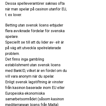
Dessa spelleverantörer saknas ofta
när man spelar på casinon utanför EU,
t. ex lover.
Betting utan svensk licens erbjuder
flera avviknade fördelar för svenska
spelare.
Speciellt se till att du lider av- elr är
på väg att utveckla spelrelaterade
problem.
Det finns inga gambling
establishment utan svensk licens
med BankID, vilket är en fördel om du
vill vara anonym när du spelar.
Enligt svensk lagstiftning är vinster
från kasinon baserade inom EU eller
Europeiska ekonomiska
samarbetsområdet (såsom kasinon
mediterranean licens från Malta)