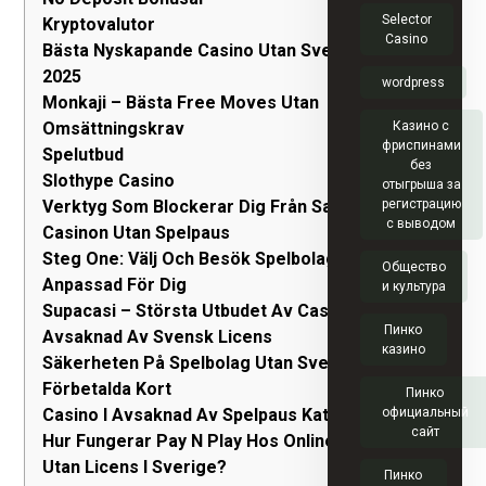
Selector
Kryptovalutor
Casino
Bästa Nyskapande Casino Utan Svensk Licens
2025
wordpress
Monkaji – Bästa Free Moves Utan
Omsättningskrav
Казино с
фриспинами
Spelutbud
без
Slothype Casino
отыгрыша за
Verktyg Som Blockerar Dig Från Samtliga
регистрацию
с выводом
Casinon Utan Spelpaus
Steg One: Välj Och Besök Spelbolaget Som är
Общество
Anpassad För Dig
и культура
Supacasi – Största Utbudet Av Casinospel I
Пинко
Avsaknad Av Svensk Licens
казино
Säkerheten På Spelbolag Utan Svensk Licens
Förbetalda Kort
Пинко
Casino I Avsaknad Av Spelpaus Kategorier
официальный
сайт
Hur Fungerar Pay N Play Hos Online Casino
Utan Licens I Sverige?
Пинко