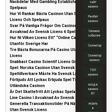
Nackdelar Med Gambling Establishment Utan
сайт
казино
Spelpaus
Hur Vi Rankar Bästa Casinon Utan Svensk
Риобет
Licens Och Spelpaus
казино
Svar På Vanliga Frågor Om Casinon I
Avsaknad Av Svensk Licens 6 Spelpaus
Свежие
события
Hur Ni Vilken Licens Ett” “Online Casino
Utanför Sverige Har
Селектор
Tre Bästa Bonusarna På Casino Utan Svensk
Licens
Селектор
казино
Snabbast Casino Scientif Licens Gränslöst
Spel: Norska Casinon Utan Svensk Licens
ТОП
Speltillverkare Måste Ha Svensk Licens –
казино
Förbjuds Att Lyckas Erbjuda Spel Till
вход в
Utländska Casinon
казино
Är Det Skattefritt Att Lyckas Spela På About
R7
Line Casino I Avsaknad Av Svensk Licens?
Generella Transaktionstider På Nätcasino
играть
в
Utan Svensk Licens