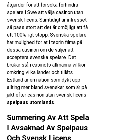
åtgärder för att försöka förhindra
spelare i Swe att välja casinon utan
svensk licens. Samtidigt är intresset
så pass stort att det är omöjligt att få
ett 100%-igt stopp. Svenska spelare
har mulighed for at i teorin filma på
dessa casinon om de väljer att
acceptera svenska spelare. Det
brukar stå i casinots allmänna villkor
omkring vilka länder och tillåts.
Estland är en nation som dykt upp
allting mer bland svenskar som är på
jakt efter casinon utan svensk licens
spelpaus utomlands
.
Summering Av Att Spela
I Avsaknad Av Spelpaus
Och Svensk Licens