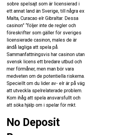
sobre spelsajt som är licensierad i
ett annat land än Sverige, till några ex
Malta, Curacao elr Gibraltar. Dessa
casinon” “följer inte de regler och
föreskrifter som gäller för sveriges
licensierade casinon, males de är
ändå lagliga att spela på.
Sammanfattningsvis har casinon utan
svensk licens ett bredare utbud och
mer förmåner, men man bör vara
medveten om de potentiella riskerna.
Speciellt om du lider av- elr är på väg
att utveckla spelrelaterade problem.
Kom ihåg att spela ansvarsfullt och
att söka hjälp om i spelar för mkt.
No Deposit