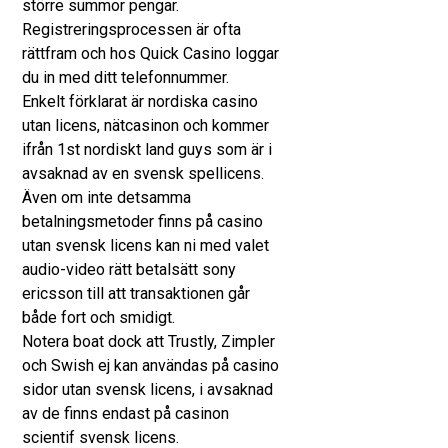
större summor pengar.
Registreringsprocessen är ofta
rättfram och hos Quick Casino loggar
du in med ditt telefonnummer.
Enkelt förklarat är nordiska casino
utan licens, nätcasinon och kommer
ifrån 1st nordiskt land guys som är i
avsaknad av en svensk spellicens.
Även om inte detsamma
betalningsmetoder finns på casino
utan svensk licens kan ni med valet
audio-video rätt betalsätt sony
ericsson till att transaktionen går
både fort och smidigt.
Notera boat dock att Trustly, Zimpler
och Swish ej kan användas på casino
sidor utan svensk licens, i avsaknad
av de finns endast på casinon
scientif svensk licens.