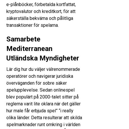
e-plånböcker, förbetalda kortfattat,
kryptovalutor och kreditkort, för att
säkerställa bekväma och pålitliga
transaktioner för spelarna.
Samarbete
Mediterranean
Utländska Myndigheter
Lär dig hur du väljer välrenommerade
operatörer och navigerar juridiska
överväganden för sobre säker
spelupplevelse. Sedan onlinespel
blev populärt på 2000-talet sitter på
reglerna varit lite oklara när det gäller
hur male får erbjuda spel” “i really
olika länder. Detta resulterar att skilda
spelmarknader runt omkring i världen