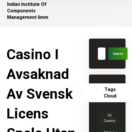
Indian Institute Of
Components
Management Iimm
Casino I
Avsaknad
Av Svensk
Tags
Cloud
Licens
7К
Casino