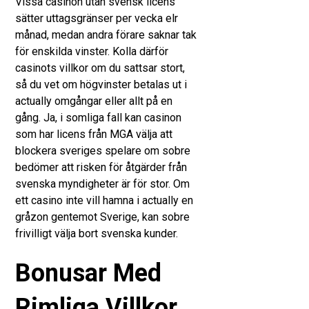
Vissa casinon utan svensk licens
sätter uttagsgränser per vecka elr
månad, medan andra förare saknar tak
för enskilda vinster. Kolla därför
casinots villkor om du sattsar stort,
så du vet om högvinster betalas ut i
actually omgångar eller allt på en
gång. Ja, i somliga fall kan casinon
som har licens från MGA välja att
blockera sveriges spelare om sobre
bedömer att risken för åtgärder från
svenska myndigheter är för stor. Om
ett casino inte vill hamna i actually en
gråzon gentemot Sverige, kan sobre
frivilligt välja bort svenska kunder.
Bonusar Med
Rimliga Villkor