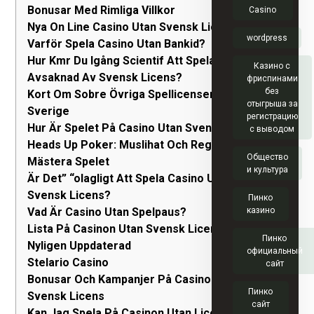
Bonusar Med Rimliga Villkor
Casino
Nya On Line Casino Utan Svensk Licens
wordpress
Varför Spela Casino Utan Bankid?
Hur Kmr Du Igång Scientif Att Spela I
Казино с
Avsaknad Av Svensk Licens?
фриспинами
без
Kort Om Sobre Övriga Spellicenserna Utanför
отыгрыша за
Sverige
регистрацию
Hur Är Spelet På Casino Utan Svensk Licens?
с выводом
Heads Up Poker: Muslihat Och Regler För Att
Общество
Mästera Spelet
и культура
Är Det” “olagligt Att Spela Casino Utan
Svensk Licens?
Пинко
Vad Är Casino Utan Spelpaus?
казино
Lista På Casinon Utan Svensk Licens –
Пинко
Nyligen Uppdaterad
официальный
Stelario Casino
сайт
Bonusar Och Kampanjer På Casinon Utan
Пинко
Svensk Licens
сайт
Kan Jag Spela På Casinon Utan Licens Om Jag