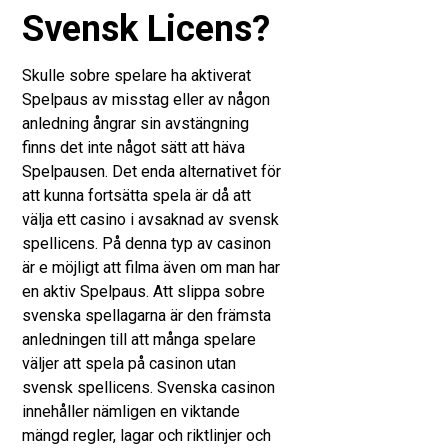
Svensk Licens?
Skulle sobre spelare ha aktiverat
Spelpaus av misstag eller av någon
anledning ångrar sin avstängning
finns det inte något sätt att häva
Spelpausen. Det enda alternativet för
att kunna fortsätta spela är då att
välja ett casino i avsaknad av svensk
spellicens. På denna typ av casinon
är e möjligt att filma även om man har
en aktiv Spelpaus. Att slippa sobre
svenska spellagarna är den främsta
anledningen till att många spelare
väljer att spela på casinon utan
svensk spellicens. Svenska casinon
innehåller nämligen en viktande
mängd regler, lagar och riktlinjer och