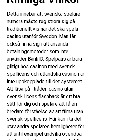
Detta innebär att svenska spelare
numera måste registrera sig på
traditionellt vis när det ska spela
casino utanför Sweden. Man får
också finna sig i att använda
betalningsmetoder som inte
använder BankID. Spelpaus är bara
giltigt hos casinon med svensk
spellicens och utländska casinon är
inte uppkopplade till det systemet.
Att läsa på i tråden casino utan
svensk licens flashback är ett bra
sätt för dig och spelare att få en
bredare förståelse av att filma utan
svensk spellicens. Här kan i ta del
utav andra spelares hemligheter för
att until exempel undvika oseriösa