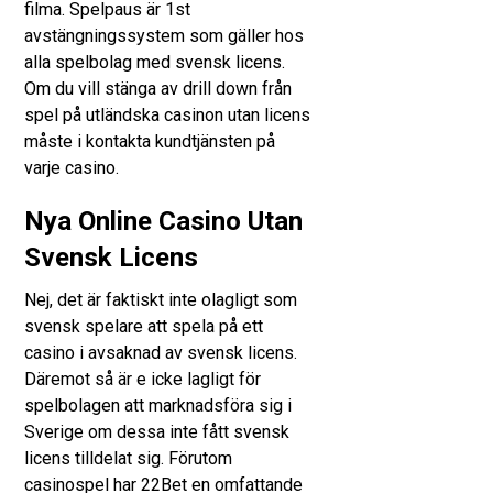
filma. Spelpaus är 1st
avstängningssystem som gäller hos
alla spelbolag med svensk licens.
Om du vill stänga av drill down från
spel på utländska casinon utan licens
måste i kontakta kundtjänsten på
varje casino.
Nya Online Casino Utan
Svensk Licens
Nej, det är faktiskt inte olagligt som
svensk spelare att spela på ett
casino i avsaknad av svensk licens.
Däremot så är e icke lagligt för
spelbolagen att marknadsföra sig i
Sverige om dessa inte fått svensk
licens tilldelat sig. Förutom
casinospel har 22Bet en omfattande