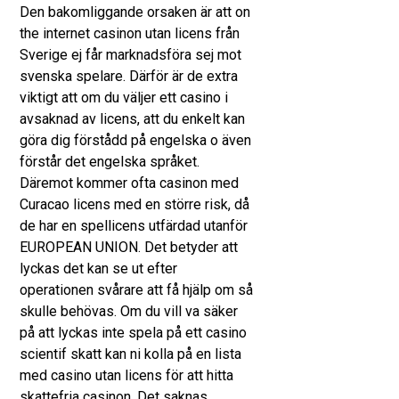
Den bakomliggande orsaken är att on
the internet casinon utan licens från
Sverige ej får marknadsföra sej mot
svenska spelare. Därför är de extra
viktigt att om du väljer ett casino i
avsaknad av licens, att du enkelt kan
göra dig förstådd på engelska o även
förstår det engelska språket.
Däremot kommer ofta casinon med
Curacao licens med en större risk, då
de har en spellicens utfärdad utanför
EUROPEAN UNION. Det betyder att
lyckas det kan se ut efter
operationen svårare att få hjälp om så
skulle behövas. Om du vill va säker
på att lyckas inte spela på ett casino
scientif skatt kan ni kolla på en lista
med casino utan licens för att hitta
skattefria casinon. Det saknas