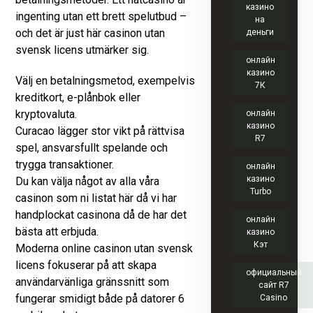
казино
ingenting utan ett brett spelutbud –
на
och det är just här casinon utan
деньги
svensk licens utmärker sig.
онлайн
казино
Välj en betalningsmetod, exempelvis
7К
kreditkort, e-plånbok eller
kryptovaluta.
онлайн
казино
Curacao lägger stor vikt på rättvisa
R7
spel, ansvarsfullt spelande och
trygga transaktioner.
онлайн
казино
Du kan välja något av alla våra
Turbo
casinon som ni listat här då vi har
handplockat casinona då de har det
онлайн
bästa att erbjuda.
казино
Кэт
Moderna online casinon utan svensk
licens fokuserar på att skapa
официальный
användarvänliga gränssnitt som
сайт R7
fungerar smidigt både på datorer 6
Casino