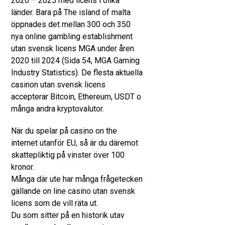
2020 – 2025 med licens i olika
länder. Bara på The island of malta
öppnades det mellan 300 och 350
nya online gambling establishment
utan svensk licens MGA under åren
2020 till 2024 (Sida 54, MGA Gaming
Industry Statistics). De flesta aktuella
casinon utan svensk licens
accepterar Bitcoin, Ethereum, USDT o
många andra kryptovalutor.
När du spelar på casino on the
internet utanför EU, så är du däremot
skattepliktig på vinster över 100
kronor.
Många där ute har många frågetecken
gällande on line casino utan svensk
licens som de vill räta ut.
Du som sitter på en historik utav