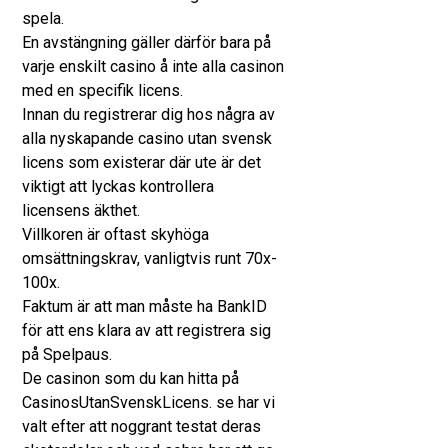
spela.
En avstängning gäller därför bara på
varje enskilt casino å inte alla casinon
med en specifik licens.
Innan du registrerar dig hos några av
alla nyskapande casino utan svensk
licens som existerar där ute är det
viktigt att lyckas kontrollera
licensens äkthet.
Villkoren är oftast skyhöga
omsättningskrav, vanligtvis runt 70x-
100x.
Faktum är att man måste ha BankID
för att ens klara av att registrera sig
på Spelpaus.
De casinon som du kan hitta på
CasinosUtanSvenskLicens. se har vi
valt efter att noggrant testat deras