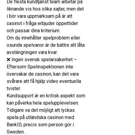
De flesta kundtjänst team arbetar på
liknande vis hos olika sajter, men det
i bör vara uppmärksam på är att
casinot i fråga erbjuder öppettider
och passar dina kriterium.
Om du innehåller spelproblem eller
osunda spelvanor är de bättre att låta
avstängningen vara kvar.
❌ Ingen svensk spelarsäkerhet –
Eftersom Spelinspektionen inte
övervakar de casinon, kan det vara
svårare att få hjälp video eventuella
tvister.
Kundsupport är en kritisk aspekt som
kan påverka hela spelupplevelsen.
Tidigare va det möjligt att lyckas
spela på utländska casinon med
BankID, precis som person gör i
Sweden.