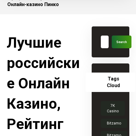
Онлайн-казино Пинко
Лучшие
российски
е Онлайн
Tags
Cloud
Казино,
7К
Casino
Рейтинг
Bitzamo
Bitzamo