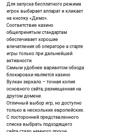
Для запуска бесплатного режима
игрок выбирает аппарат и кликает
на кнопку «Демо».
Соответствие казино
общепринятым стандартам
обеспечивает хорошие
впечатления об операторе а старте
игры только при дальнейшей
активности.
Самым удобнее вариантом обхода
блокировки является казино
Вулкан зеркало – точная копия
основного сайта, размещенная на
другом домене.
Отличный выбор игр, но доступно
только в нескольких европейских.
С посторонней представленного
списка выбрать подходящего
сайта стало намного проще.