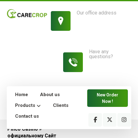
Our office address
1214 King Street,
New York
Have any
questions?
813-454-
7582
Home
About us
New Order
Now !
Products
Clients
Contact us
Pinco Casino »
официальному Сайт