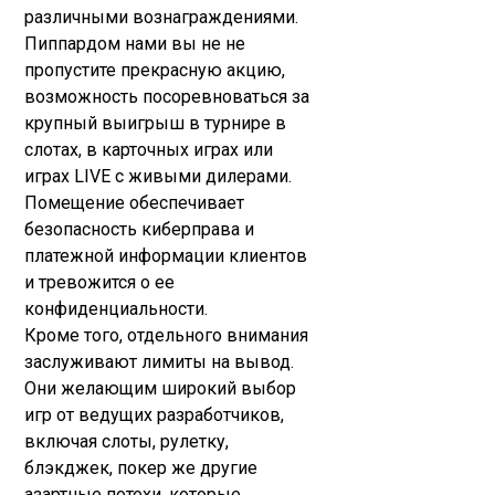
различными вознаграждениями.
Пиппардом нами вы не не
пропустите прекрасную акцию,
возможность посоревноваться за
крупный выигрыш в турнире в
слотах, в карточных играх или
играх LIVE с живыми дилерами.
Помещение обеспечивает
безопасность киберправа и
платежной информации клиентов
и тревожится о ее
конфиденциальности.
Кроме того, отдельного внимания
заслуживают лимиты на вывод.
Они желающим широкий выбор
игр от ведущих разработчиков,
включая слоты, рулетку,
блэкджек, покер же другие
азартные потехи, которые