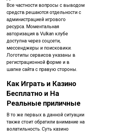
Все частности вопросы с выводом
средств решаются отдельности с
администрацией игрового
ресурса. Моментальная
авторизация в Vulkan клубе
доступна через соцсети,
мессенджеры и поисковики.
Логотипы сервисов указаны в
регистрационной форме и в
шапке сайта с правую стороны.
Как Играть и Казино
Бесплатно и На
Реальные приличные
В то же первых в данной ситуации
также стоит обратили внимание на
волатильность. Суть казино