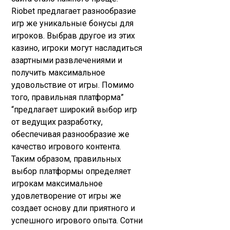
Riobet предлагает разнообразие
игр же уникальные бонусы для
игроков. Выбрав другое из этих
казино, игроки могут насладиться
азартными развлечениями и
получить максимальное
удовольствие от игры. Помимо
того, правильная платформа”
“предлагает широкий выбор игр
от ведущих разработку,
обеспечивая разнообразие же
качество игрового контента.
Таким образом, правильных
выбор платформы определяет
игрокам максимальное
удовлетворение от игры же
создает основу дли приятного и
успешного игрового опыта. Сотни