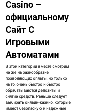
Casino –
официальному
Сайт С
Игровыми
Автоматами
В этой категории вместе смотрим
не же на разнообразие
позволяющих оплаты, но только
на то, очень быстро и быстро
обрабатываются депозиты и
снятие средств. Раньше следует
выбирать онлайн-казино, которые
имеют безопасную и надежные