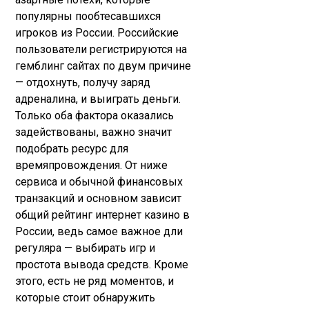
популярны пообтесавшихся
игроков из России. Российские
пользователи регистрируются на
гемблинг сайтах по двум причине
— отдохнуть, получу заряд
адреналина, и выиграть деньги.
Только оба фактора оказались
задействованы, важно значит
подобрать ресурс для
времяпровождения. От ниже
сервиса и обычной финансовых
транзакций и основном зависит
общий рейтинг интернет казино в
России, ведь самое важное дли
регуляра — выбирать игр и
простота вывода средств. Кроме
этого, есть не ряд моментов, и
которые стоит обнаружить