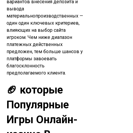
вариантов внесения депозита и
вывода
материальнопроизводственных —
один один ключевых критериев,
влияющих на выбор сайта
игроком. Чем ниже диапазон
платежных действенных
предложен, тем больше шансов у
платформы завоевать
благосклонность
предполагаемого клиента.
🏈 которые
Популярные
Игры Онлайн-