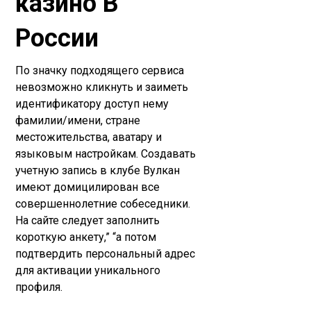
казино В
России
По значку подходящего сервиса
невозможно кликнуть и заиметь
идентификатору доступ нему
фамилии/имени, стране
местожительства, аватару и
языковым настройкам. Создавать
учетную запись в клубе Вулкан
имеют домицилирован все
совершеннолетние собеседники.
На сайте следует заполнить
короткую анкету,” “а потом
подтвердить персональный адрес
для активации уникального
профиля.