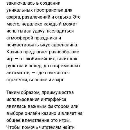
заключалась в создании
уникальных пространства для
азарта, развлечений и отдыха. Это
место, недалеко каждый может
испытывал удачу, насладиться
атмосферой праздника и
почувствовать вкус адреналина.
Казино предлагает разнообразие
игр — от любимейших, таких как
рулетка и покер, до современных
автоматов, — где сочетаются
стратегия, везение и азарт.
Таким образом, преимущества
использования интерфейса
являлась важным фактором или
выборе онлайн казино и влияет на
общее впечатление ото игры.
Чтобы помочь читателям найти