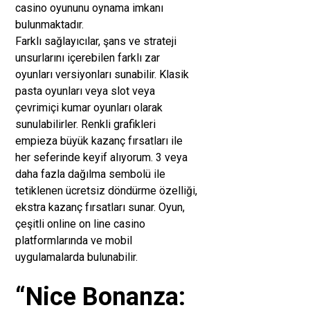
casino oyununu oynama imkanı
bulunmaktadır.
Farklı sağlayıcılar, şans ve strateji
unsurlarını içerebilen farklı zar
oyunları versiyonları sunabilir. Klasik
pasta oyunları veya slot veya
çevrimiçi kumar oyunları olarak
sunulabilirler. Renkli grafikleri
empieza büyük kazanç fırsatları ile
her seferinde keyif alıyorum. 3 veya
daha fazla dağılma sembolü ile
tetiklenen ücretsiz döndürme özelliği,
ekstra kazanç fırsatları sunar. Oyun,
çeşitli online on line casino
platformlarında ve mobil
uygulamalarda bulunabilir.
“Nice Bonanza: