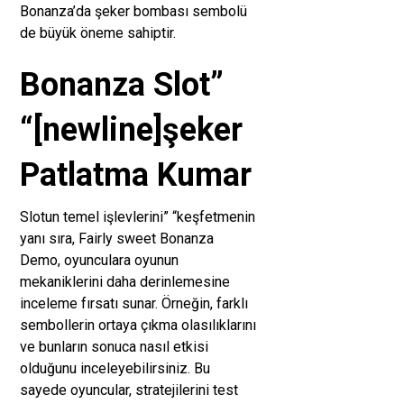
Bonanza’da şeker bombası sembolü
de büyük öneme sahiptir.
Bonanza Slot”
“[newline]şeker
Patlatma Kumar
Slotun temel işlevlerini” “keşfetmenin
yanı sıra, Fairly sweet Bonanza
Demo, oyunculara oyunun
mekaniklerini daha derinlemesine
inceleme fırsatı sunar. Örneğin, farklı
sembollerin ortaya çıkma olasılıklarını
ve bunların sonuca nasıl etkisi
olduğunu inceleyebilirsiniz. Bu
sayede oyuncular, stratejilerini test