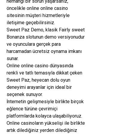
herhangi bir sorun yaşarsanız,
öncelikle online online casino
sitesinin müşteri hizmetleriyle
iletişime geçebilirsiniz.
Sweet Paz Demo, klasik Fairly sweet
Bonanza slotunun demo versiyonudur
ve oyunculara gerçek para
harcamadan ücretsiz oynama imkanı
sunar.
Online online casino dünyasında
renkli ve tatlı temasıyla dikkat çeken
Sweet Paz, heyecan dolu oyun
deneyimi arayanlar için ideal bir
seçenek sunuyor.
İnternetin gelişmesiyle birlikte birçok
eğlence türüne çevrimiçi
platformlarda kolayca ulaşabiliyoruz.
Online casinoların yükselişi ile birlikte
artık dilediğiniz yerden dilediğiniz