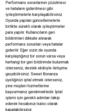
Performans sorunlarının çözülmesi
ve hataların giderilmesi gibi
iyileştirmelerle karşılaşabilirsiniz.
Oyunda yapılan güncellemelerle
birlikte sürekli olarak iyileştirmeler
para yapılır. Kullanıcıların geri
bildirimleri dikkate alınarak
performans sorunları veya hatalar
giderilir. Eğer sizin de oyunda
karşılaştığınız bir sorun varsa veya
herhangi bir geri bildirimde bulunmak
isterseniz, destek ekibiyle iletişime
geçebilirsiniz. Sweet Bonanza
üyeliğinizi iptal etmek isterseniz,
yine müşteri hizmetlerine
başvurmanız gerekmektedir. İptal
işlemi için gerekli adımları takip
ederek hesabınızı kalıcı olarak
kapatabilirsiniz.