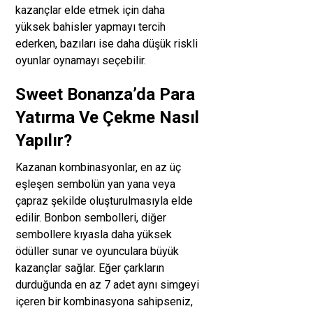
kazançlar elde etmek için daha
yüksek bahisler yapmayı tercih
ederken, bazıları ise daha düşük riskli
oyunlar oynamayı seçebilir.
Sweet Bonanza’da Para
Yatırma Ve Çekme Nasıl
Yapılır?
Kazanan kombinasyonlar, en az üç
eşleşen sembolün yan yana veya
çapraz şekilde oluşturulmasıyla elde
edilir. Bonbon sembolleri, diğer
sembollere kıyasla daha yüksek
ödüller sunar ve oyunculara büyük
kazançlar sağlar. Eğer çarkların
durduğunda en az 7 adet aynı simgeyi
içeren bir kombinasyona sahipseniz,