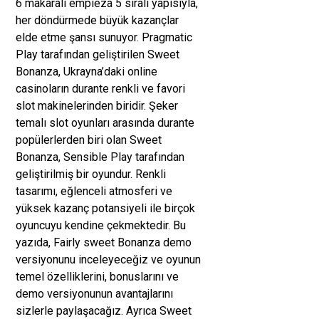
6 makaralı empieza 5 sıralı yapısıyla,
her döndürmede büyük kazançlar
elde etme şansı sunuyor. Pragmatic
Play tarafından geliştirilen Sweet
Bonanza, Ukrayna’daki online
casinoların durante renkli ve favori
slot makinelerinden biridir. Şeker
temalı slot oyunları arasında durante
popülerlerden biri olan Sweet
Bonanza, Sensible Play tarafından
geliştirilmiş bir oyundur. Renkli
tasarımı, eğlenceli atmosferi ve
yüksek kazanç potansiyeli ile birçok
oyuncuyu kendine çekmektedir. Bu
yazıda, Fairly sweet Bonanza demo
versiyonunu inceleyeceğiz ve oyunun
temel özelliklerini, bonuslarını ve
demo versiyonunun avantajlarını
sizlerle paylaşacağız. Ayrıca Sweet