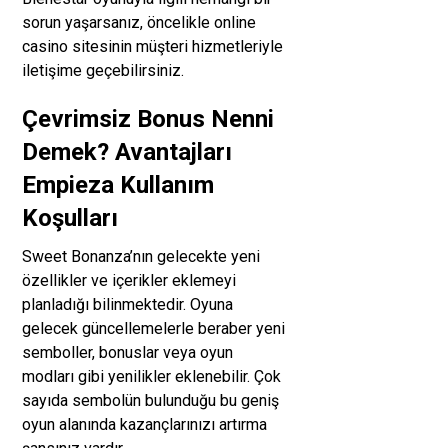
sorun yaşarsanız, öncelikle online
casino sitesinin müşteri hizmetleriyle
iletişime geçebilirsiniz.
Çevrimsiz Bonus Nenni
Demek? Avantajları
Empieza Kullanım
Koşulları
Sweet Bonanza’nın gelecekte yeni
özellikler ve içerikler eklemeyi
planladığı bilinmektedir. Oyuna
gelecek güncellemelerle beraber yeni
semboller, bonuslar veya oyun
modları gibi yenilikler eklenebilir. Çok
sayıda sembolün bulunduğu bu geniş
oyun alanında kazançlarınızı artırma