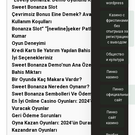
wordpress
Sweet Bonanza Slot
Çevrimsiz Bonus Eine Demek? Avantajları Ve
Казино с
фриспинами
Kullanım Koşulları
без
Bonanza Slot” “[newline]şeker Patlatma
отыгрыша за
Kumar
регистрацию
с выводом
Oyun Deneyimi
Kredi Kartı Ile Yatırım Yapılan Bahis Siteleri: En
Общество
İyi Seçenekleriniz
и культура
Sweet Bonanza Demo’nun Ana Özellikleri
Bahis Miktarı
Пинко
казино
Bir Oyunda Kaç Makara Vardır?
Sweet Bonanza Nereden Oynanır?
Пинко
Swet Bonanza Sembolleri Ve Ödeme Tablosu
официальный
сайт
En İyi Online Casino Oyunları: 2024’e Damga
Vuracak Oyunlar
Пинко
Geri Ödeme Sorunları
сайт
Oyna Kazan Oyunları: 2024’ün Durante İyi Para
казино
Kazandıran Oyunları