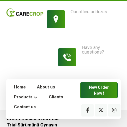
Our office address
1214 King Street,
New York
Have any
questions?
813-454-
7582
Home
About us
New Order
Now !
Products
Clients
Contact us
Sweet Bonanza Ücretsiz
Trial Sürümünü Oynayın