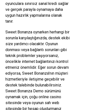
oyunculara sınırsız sanal kredi sağlar
ve gerçek parayla oynamaya daha
uygun hazırlık yapmalarına olanak
tanır.
Sweet Bonanza oynarken herhangi bir
sorunla karşılaştığınızda, destek ekibi
size yardımcı olacaktır. Oyunun
donması veya bağlantı sorunları gibi
teknik problemler yaşıyorsanız,
öncelikle internet bağlantınızı kontrol
etmeniz önemlidir. Eğer sorun devam
ediyorsa, Sweet Bonanza’nın müşteri
hizmetleriyle iletişime geçebilir ve
destek talebinde bulunabilirsiniz.
Sweet Bonanza Demo sürümünü
oynamak için, çoğu online casino
sitesinde veya oyunun sah web
sitesinde bir hesap oluşturmanız