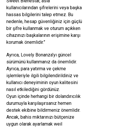
Sweet Bienestar, asla
kullanıcılarından şifrelerini veya başka
hassas bilgilerini talep etmez. Bu
nedenle, hesap güvenliğiniz için güçlü
bir şifre kullanmak ve oturum açıkken
cihazınızı başkalarının erişimine karşı
korumak önemlidir.”
Ayrıca, Lovely Bonanza’yı güncel
sürümünü kullanmanız da önemlidir.
Ayrıca, para yatırma ve çekme
işlemleriyle ilgili bilgilendirildiniz ve
kullanıcı deneyiminin oyun kalitesini
nasıl etkilediğini gördünüz.
Oyun içinde herhangi bir dolandırıcılık
durumuyla karşılaşırsanız hemen
destek ekibine bildirmeniz önemlidir.
Ancak, bahis miktarınızı bütçenize
uygun olarak ayarlamak weil