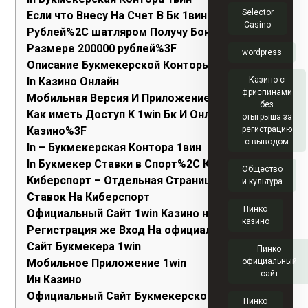
Selector
Если что Внесу На Счет В Бк 1вин 15000
Casino
Рублей%2C шатляром Получу Бонус и
Размере 200000 рублей%3F
wordpress
Описание Букмекерской Конторы 1win
In Казино Онлайн
Казино с
фриспинами
Мобильная Версия И Приложение 1 Win
без
Как иметь Доступ К 1win Бк И Онлайн
отыгрыша за
Казино%3F
регистрацию
с выводом
In – Букмекерская Контора 1вин
In Букмекер Ставки в Спорт%2C Казино
Общество
Киберспорт – Отдельная Страница ддя
и культура
Ставок На Киберспорт
Пинко
Официальный Сайт 1win Казино на Деньги
казино
Регистрация же Вход На официальный
Сайт Букмекера 1win
Пинко
Мобильное Приложение 1win
официальный
сайт
Ин Казино
Официальный Сайт Букмекерской Конторы
Пинко