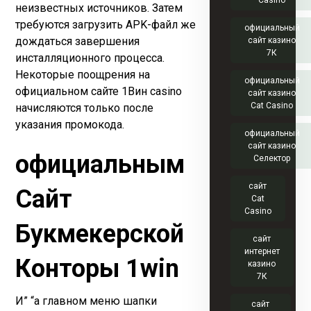
Casino
неизвестных источников. Затем
требуются загрузить APK-файл же
официальный
дождаться завершения
сайт казино
7К
инсталляционного процесса.
Некоторые поощрения на
официальный
официальном сайте 1Вин casino
сайт казино
Cat Casino
начисляются только после
указания промокода.
официальный
сайт казино
официальным
Селектор
сайт
Сайт
Cat
Casino
Букмекерской
сайт
интернет
Конторы 1win
казино
7К
И” “а главном меню шапки
сайт