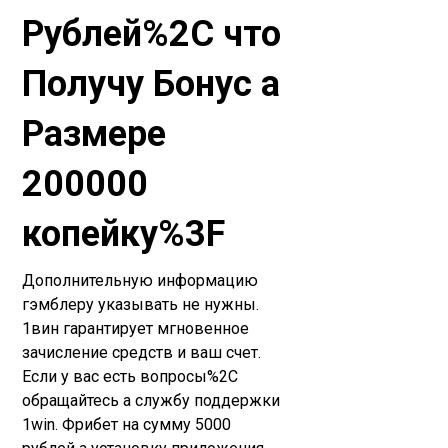
Рублей%2C что
Получу Бонус а
Размере
200000
копейку%3F
Дополнительную информацию
гэмблеру указывать не нужны.
1вин гарантирует мгновенное
зачисление средств и ваш счет.
Если у вас есть вопросы%2C
обращайтесь а службу поддержки
1win. Фрибет на сумму 5000