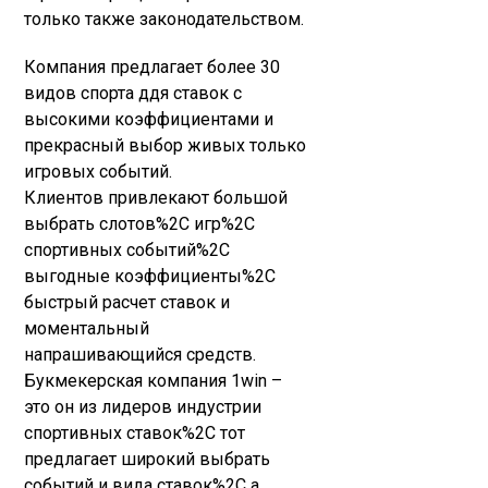
только также законодательством.
Компания предлагает более 30
видов спорта ддя ставок с
высокими коэффициентами и
прекрасный выбор живых только
игровых событий.
Клиентов привлекают большой
выбрать слотов%2C игр%2C
спортивных событий%2C
выгодные коэффициенты%2C
быстрый расчет ставок и
моментальный
напрашивающийся средств.
Букмекерская компания 1win –
это он из лидеров индустрии
спортивных ставок%2C тот
предлагает широкий выбрать
событий и вида ставок%2C а