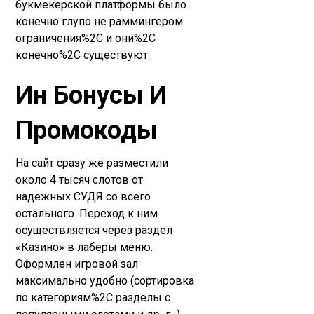
букмекерской платформы было
конечно глупо не раммингером
ограничения%2C и они%2C
конечно%2C существуют.
Ин Бонусы И
Промокоды
На сайт сразу же разместили
около 4 тысяч слотов от
надежных СУДЯ со всего
остального. Переход к ним
осуществляется через раздел
«Казино» в лаберы меню.
Оформлен игровой зал
максимально удобно (сортировка
по категориям%2C разделы с