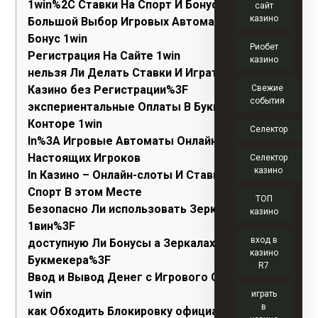
1win%2C Ставки На Спорт И Бонусы
сайт
казино
Большой Выбор Игровых Автоматов
Бонус 1win
Риобет
Регистрация На Сайте 1win
казино
нельзя Ли Делать Ставки И Играть и 1win
Казино без Регистрации%3F
Свежие
события
экспериентальные Оплаты В Букмекерской
Конторе 1win
Селектор
In%3A Игровые Автоматы Онлайн Для
Настоящих Игроков
Селектор
казино
In Казино – Онлайн-слоты И Ставки на
Спорт В этом Месте
ТОП
Безопасно Ли использовать Зеркало
казино
1вин%3F
вход в
доступную Ли Бонусы а Зеркалах
казино
Букмекера%3F
R7
Ввод и Вывод Денег с Игрового Счета Бк
1win
играть
в
как Обходить Блокировку официальной