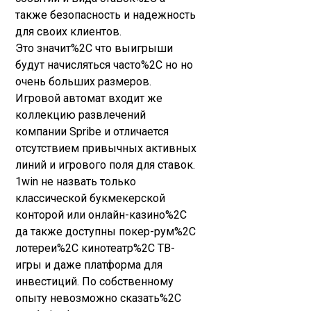
также безопасность и надежность
для своих клиентов.
Это значит%2C что выигрыши
будут начисляться часто%2C но но
очень больших размеров.
Игровой автомат входит же
коллекцию развлечений
компании Spribe и отличается
отсутствием привычных активных
линий и игрового поля для ставок.
1win не назвать только
классической букмекерской
конторой или онлайн-казино%2C
да также доступны покер-рум%2C
лотереи%2C кинотеатр%2C ТВ-
игры и даже платформа для
инвестиций. По собственному
опыту невозможно сказать%2C