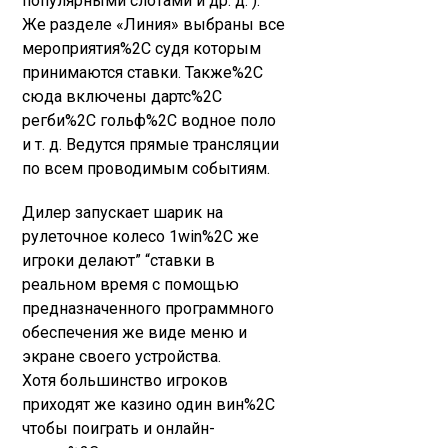
популярными слотами и др. д. ).
Же разделе «Линия» выбраны все
мероприятия%2C судя которым
принимаются ставки. Также%2C
сюда включены дартс%2C
регби%2C гольф%2C водное поло
и т. д. Ведутся прямые трансляции
по всем проводимым событиям.
Дилер запускает шарик на
рулеточное колесо 1win%2C же
игроки делают” “ставки в
реальном время с помощью
предназначенного программного
обеспечения же виде меню и
экране своего устройства.
Хотя большинство игроков
приходят же казино один вин%2C
чтобы поиграть и онлайн-