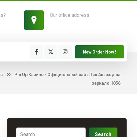
ns?
Our office address
1214 King Street, New York
New Order Now !
ws
Pin Up Казино - Официальный сайт Пин Ап вход на
зеркало.1056