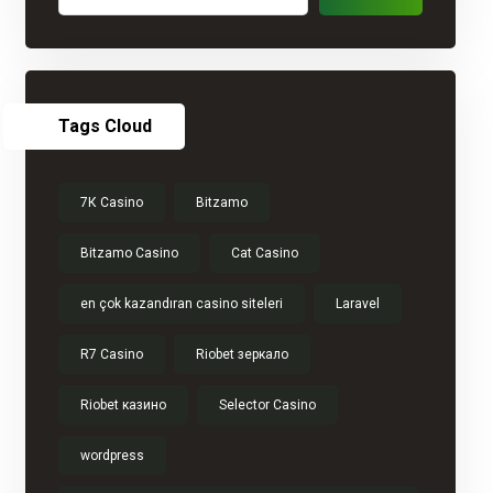
Tags Cloud
7К Casino
Bitzamo
Bitzamo Casino
Cat Casino
en çok kazandıran casino siteleri
Laravel
R7 Casino
Riobet зеркало
Riobet казино
Selector Casino
wordpress