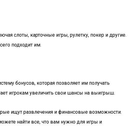
лючая слоты, карточные игры, рулетку, покер и другие.
сего подходит им.
стему бонусов, которая позволяет им получать
гает игрокам увеличить свои шансы на выигрыш.
торые ищут развлечения и финансовые возможности.
можете найти все, что вам нужно для игры и