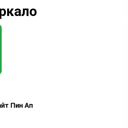
еркало
айт Пин Ап