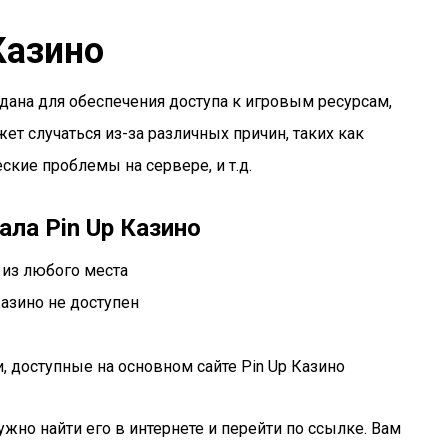
Казино
оздана для обеспечения доступа к игровым ресурсам,
жет случаться из-за различных причин, таких как
ские проблемы на сервере, и т.д.
ла Pin Up Казино
 из любого места
Казино не доступен
, доступные на основном сайте Pin Up Казино
ужно найти его в интернете и перейти по ссылке. Вам