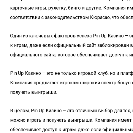
карточные игры, рулетку, бинго и другие. Компания и
соответствии с законодательством Кюрасао, что обесп
Один из ключевых факторов успеха Pin Up Казино – эт
к играм, даже если официальный сайт заблокирован в 
официального сайта, которое обеспечивает доступ к и
Pin Up Казино – это не только игровой клуб, но и пла
Компания предлагает игрокам широкий спектр бонусов
получать выигрыши.
В целом, Pin Up Казино – это отличный выбор для тех
можно играть и получать выигрыши. Компания имеет в
обеспечивает доступ к играм, даже если официальный