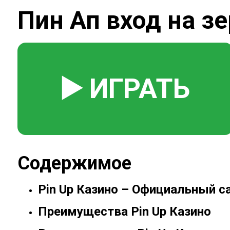
Пин Ап вход на з
▶️ ИГРАТЬ
Содержимое
Pin Up Казино – Официальный с
Преимущества Pin Up Казино