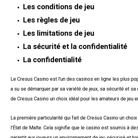
Les conditions de jeu
Les règles de jeu
Les limitations de jeu
La sécurité et la confidentialité
La confidentialité
Le Cresus Casino est l’un des casinos en ligne les plus popu
a su se démarquer par sa variété de jeux, sa sécurité et sa q
de Cresus Casino un choix idéal pour les amateurs de jeu en
La première particularité qui fait de Cresus Casino un choi
l’État de Malte. Cela signifie que le casino est soumis à de
garantit aux joueurs un environnement de jeu sécurisé et ho