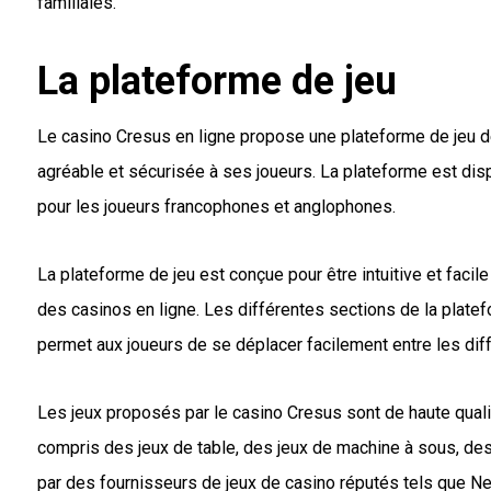
familiales.
La plateforme de jeu
Le casino Cresus en ligne propose une plateforme de jeu de
agréable et sécurisée à ses joueurs. La plateforme est dispo
pour les joueurs francophones et anglophones.
La plateforme de jeu est conçue pour être intuitive et faci
des casinos en ligne. Les différentes sections de la platef
permet aux joueurs de se déplacer facilement entre les diff
Les jeux proposés par le casino Cresus sont de haute qualit
compris des jeux de table, des jeux de machine à sous, des 
par des fournisseurs de jeux de casino réputés tels que Ne