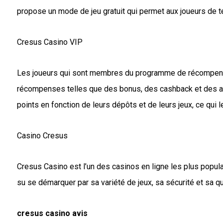
propose un mode de jeu gratuit qui permet aux joueurs de te
Cresus Casino VIP
Les joueurs qui sont membres du programme de récompens
récompenses telles que des bonus, des cashback et des a
points en fonction de leurs dépôts et de leurs jeux, ce qui 
Casino Cresus
Cresus Casino est l’un des casinos en ligne les plus populai
su se démarquer par sa variété de jeux, sa sécurité et sa qu
cresus casino avis