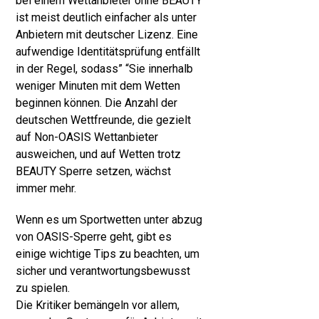
bei einem Wettanbieter ohne BEAUTY
ist meist deutlich einfacher als unter
Anbietern mit deutscher Lizenz. Eine
aufwendige Identitätsprüfung entfällt
in der Regel, sodass” “Sie innerhalb
weniger Minuten mit dem Wetten
beginnen können. Die Anzahl der
deutschen Wettfreunde, die gezielt
auf Non-OASIS Wettanbieter
ausweichen, und auf Wetten trotz
BEAUTY Sperre setzen, wächst
immer mehr.
Wenn es um Sportwetten unter abzug
von OASIS-Sperre geht, gibt es
einige wichtige Tips zu beachten, um
sicher und verantwortungsbewusst
zu spielen.
Die Kritiker bemängeln vor allem,