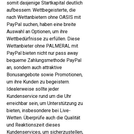
somit dasjenige Startkapital deutlich
aufbessern. Wettbegeisterte, die
nach Wettanbietern ohne OASIS mit
PayPal suchen, haben eine breite
Auswahl an Optionen, um ihre
Wettbedürfnisse zu erfüllen. Diese
Wettanbieter ohne PALMERAL mit
PayPal bieten nicht nur pass away
bequeme Zahlungsmethode PayPal
an, sondern auch attraktive
Bonusangebote sowie Promotionen,
um ihre Kunden zu begeistern.
Idealerweise sollte jeder
Kundenservice rund um die Uhr
erreichbar sein, um Unterstützung zu
bieten, insbesondere bei Live-
Wetten. Überprüfe auch die Qualität
und Reaktionszeit dieses
Kundenservices, um sicherzustellen,