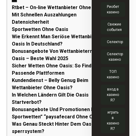
🎰
Rtbet – On-line Wettanbieter Ohne Remanso
Риобет
казино
Mit Schnellen Auszahlungen
Datensicherheit
Свежие
Sportwetten Ohne Oasis
события
Wie Erkennt Man Seriöse Wettanbieter Ohne
Селектор
Oasis In Deutschland?
Bonusangebote Von Wettanbietern Ohne
Селектор
Oasis – Beste Wahl 2025
казино
Sicher Wetten Ohne Oasis: So Finden Sie
ТОП
Passende Plattformen
казино
Kundendienst – Belly Genug Beim
Wettanbieter Ohne Oasis?
вход в
In Welchen Ländern Gilt Die Oasis
казино
R7
Startverbot?
Bonusangebote Und Promotionen Bei
играть
Sportwetten” “paysafecard Ohne Oasis
в
Was Genau Steckt Hinter Dem Oasis-
казино
R7
sperrsystem?