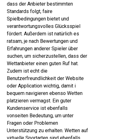
dass der Anbieter bestimmten
Standards folgt, faire
Spielbedingungen bietet und
verantwortungsvolles Glücksspiel
fördert. Außerdem ist natürlich es
ratsam, je nach Bewertungen und
Erfahrungen anderer Spieler über
suchen, um sicherzustellen, dass der
Wettanbieter einen guten Ruf hat.
Zudem ist echt die
Benutzerfreundlichkeit der Website
oder Application wichtig, damit i
bequem navigieren ebenso Wetten
platzieren vermagst. Ein guter
Kundenservice ist ebenfalls
vonseiten Bedeutung, um unter
Fragen oder Problemen
Unterstützung zu erhalten. Wetten auf
virtuelle Sportarten sind ebenfalls