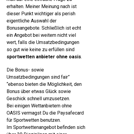
erhalten. Meiner Meinung nach ist
dieser Punkt wichtiger als perish
eigentliche Auswahl der
Bonusangebote. Schließlich ist echt
ein Angebot bei weitem nicht viel
wert, falls die Umsatzbedingungen
so gut wie keine zu erfüllen sind
sportwetten anbieter ohne oasis
.
Die Bonus- sowie
Umsatzbedingungen sind fair”
“ebenso bieten die Möglichkeit, den
Bonus über etwas Glück sowie
Geschick schnell umzusetzen.
Bei einigen Wettanbietern ohne
OASIS vermagst Du die Paysafecard
für Sportwetten benutzen.
Im Sportwettenangebot befinden sich