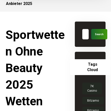
Anbieter 2025
Sportwette
n Ohne
Beauty
Tags
Cloud
2025
7К
Casino
Wetten
Bitzamo
Bitzamo