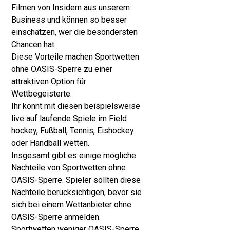
Filmen von Insidern aus unserem
Business und können so besser
einschätzen, wer die besondersten
Chancen hat.
Diese Vorteile machen Sportwetten
ohne OASIS-Sperre zu einer
attraktiven Option für
Wettbegeisterte.
Ihr könnt mit diesen beispielsweise
live auf laufende Spiele im Field
hockey, Fußball, Tennis, Eishockey
oder Handball wetten.
Insgesamt gibt es einige mögliche
Nachteile von Sportwetten ohne
OASIS-Sperre. Spieler sollten diese
Nachteile berücksichtigen, bevor sie
sich bei einem Wettanbieter ohne
OASIS-Sperre anmelden.
Sportwetten weniger OASIS-Sperre