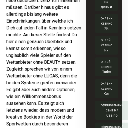
neue deutsche Lizenz für hinnehmen
на
müssen. Darüber hinaus gibt es
деньги
allerdings bislang weitere
онлайн
Einschränkungen, über welche ich
казино
Dich auf jeden Fall in Kenntnis setzen
7К
möchte. An dieser Stelle findest Du
онлайн
hier einen genauen Überblick und
казино
kannst somit erkennen, wieso
R7
unglaublich viele Spieler auf den
Wettanbieter ohne BEAUTY setzen.
онлайн
казино
Zugleich sprechen wir von einem
Turbo
Wettanbieter ohne LUGAS, denn die
beiden Systeme greifen ineinander.
онлайн
казино
Es gibt aber auch andere Optionen,
Кэт
wie ein Willkommensbonus
aussehen kann. Es zeigt sich
официальный
letztens wieder, dass modern und
сайт R7
Casino
kreative Bookies in der World der
Sportwetten durch besonderen
официальный