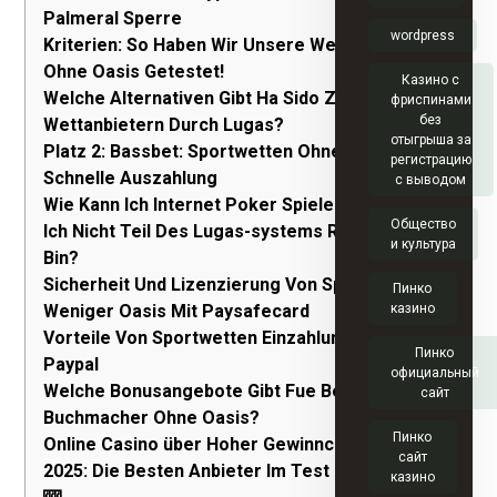
Palmeral Sperre
wordpress
Kriterien: So Haben Wir Unsere Wettanbieter
Ohne Oasis Getestet!
Казино с
Welche Alternativen Gibt Ha Sido Zu
фриспинами
без
Wettanbietern Durch Lugas?
отыгрыша за
Platz 2: Bassbet: Sportwetten Ohne Remanso,
регистрацию
Schnelle Auszahlung
с выводом
Wie Kann Ich Internet Poker Spielen,” “Wenn
Общество
Ich Nicht Teil Des Lugas-systems Rubbish
и культура
Bin?
Sicherheit Und Lizenzierung Von Sportwetten
Пинко
Weniger Oasis Mit Paysafecard
казино
Vorteile Von Sportwetten Einzahlungen Mit
Пинко
Paypal
официальный
Welche Bonusangebote Gibt Fue Beim Besten
сайт
Buchmacher Ohne Oasis?
Пинко
Online Casino über Hoher Gewinnchance
сайт
2025: Die Besten Anbieter Im Test & Vergleich
казино