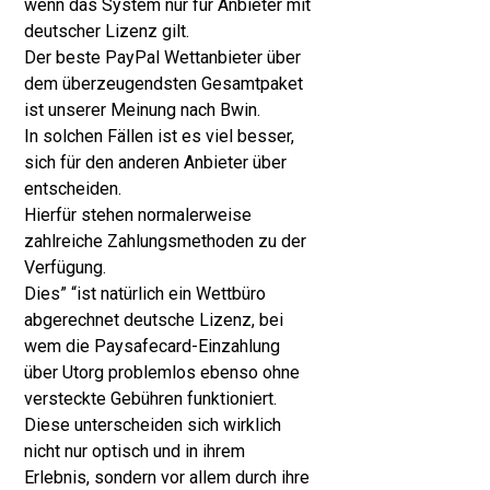
wenn das System nur für Anbieter mit
deutscher Lizenz gilt.
Der beste PayPal Wettanbieter über
dem überzeugendsten Gesamtpaket
ist unserer Meinung nach Bwin.
In solchen Fällen ist es viel besser,
sich für den anderen Anbieter über
entscheiden.
Hierfür stehen normalerweise
zahlreiche Zahlungsmethoden zu der
Verfügung.
Dies” “ist natürlich ein Wettbüro
abgerechnet deutsche Lizenz, bei
wem die Paysafecard-Einzahlung
über Utorg problemlos ebenso ohne
versteckte Gebühren funktioniert.
Diese unterscheiden sich wirklich
nicht nur optisch und in ihrem
Erlebnis, sondern vor allem durch ihre