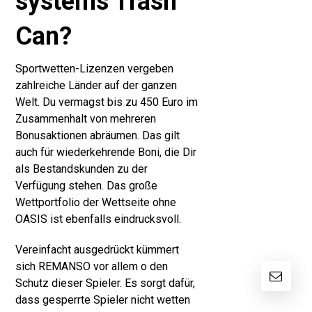
systems Trash
Can?
Sportwetten-Lizenzen vergeben
zahlreiche Länder auf der ganzen
Welt. Du vermagst bis zu 450 Euro im
Zusammenhalt von mehreren
Bonusaktionen abräumen. Das gilt
auch für wiederkehrende Boni, die Dir
als Bestandskunden zu der
Verfügung stehen. Das große
Wettportfolio der Wettseite ohne
OASIS ist ebenfalls eindrucksvoll.
Vereinfacht ausgedrückt kümmert
sich REMANSO vor allem o den
Schutz dieser Spieler. Es sorgt dafür,
dass gesperrte Spieler nicht wetten