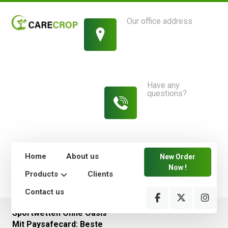
Our office address
1214 King Street,
New York
Have any
questions?
813-454-
7582
Home
About us
New Order
Now !
Products
Clients
Contact us
Sportwetten Ohne Oasis
Mit Paysafecard: Beste