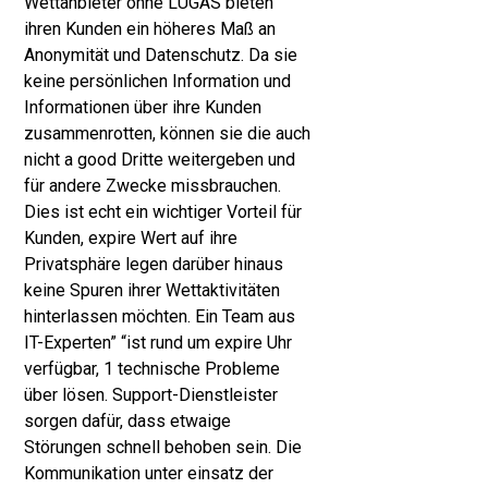
Wettanbieter ohne LUGAS bieten
ihren Kunden ein höheres Maß an
Anonymität und Datenschutz. Da sie
keine persönlichen Information und
Informationen über ihre Kunden
zusammenrotten, können sie die auch
nicht a good Dritte weitergeben und
für andere Zwecke missbrauchen.
Dies ist echt ein wichtiger Vorteil für
Kunden, expire Wert auf ihre
Privatsphäre legen darüber hinaus
keine Spuren ihrer Wettaktivitäten
hinterlassen möchten. Ein Team aus
IT-Experten” “ist rund um expire Uhr
verfügbar, 1 technische Probleme
über lösen. Support-Dienstleister
sorgen dafür, dass etwaige
Störungen schnell behoben sein. Die
Kommunikation unter einsatz der