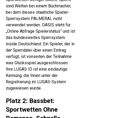
sind Wetten bei einem Buchmacher,
bei dem dieses staatliche Spieler-
Sperrsystem PALMERAL nicht
verwendet werden. OASIS steht für
„Online Abfrage Spielerstatus“ und ist
das bundesweites Sperrsystem
inside Deutschland. Ein Spieler, der in
der Sperrdatei über einen Eintrag
verfügt, ist vonseiten der Teilnahme
was Glücksspiel ausgeschlossen.
Ihre LUGAS ID ist eine eindeutige
Kennung, die Ihnen unter der
Registrierung im LUGAS-System
zugewiesen wurde.
Platz 2: Bassbet:
Sportwetten Ohne