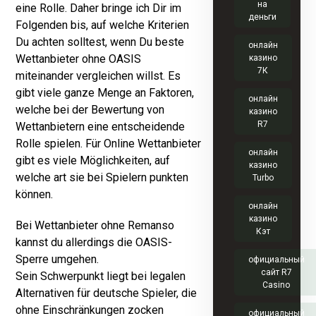
на
eine Rolle. Daher bringe ich Dir im
деньги
Folgenden bis, auf welche Kriterien
Du achten solltest, wenn Du beste
онлайн
Wettanbieter ohne OASIS
казино
7К
miteinander vergleichen willst. Es
gibt viele ganze Menge an Faktoren,
онлайн
welche bei der Bewertung von
казино
R7
Wettanbietern eine entscheidende
Rolle spielen. Für Online Wettanbieter
онлайн
gibt es viele Möglichkeiten, auf
казино
welche art sie bei Spielern punkten
Turbo
können.
онлайн
казино
Bei Wettanbieter ohne Remanso
Кэт
kannst du allerdings die OASIS-
Sperre umgehen.
официальный
сайт R7
Sein Schwerpunkt liegt bei legalen
Casino
Alternativen für deutsche Spieler, die
ohne Einschränkungen zocken
официальный