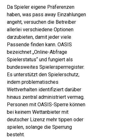
Da Spieler eigene Präferenzen
haben, was pass away Einzahlungen
angeht, versuchen die Betreiber
allerlei verschiedene Optionen
darzubieten, damit jeder viele
Passende finden kann. OASIS
bezeichnet „Online-Abfrage
Spielerstatus“ und fungiert als
bundesweites Spielersperrregister.
Es unterstützt den Spielerschutz,
indem problematisches
Wettverhalten identifiziert darüber
hinaus zentral administriert vermag.
Personen mit OASIS-Sperre können
bei keinem Wettanbieter mit
deutscher Lizenz mehr tippen oder
spielen, solange die Sperrung
besteht.