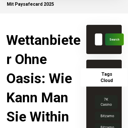
Mit Paysafecard 2025
Wettanbiete
r Ohne
Oasis: Wie
Tags
Cloud
Kann Man
7К
Casino
Sie Within
Bitzamo
Bitzamo