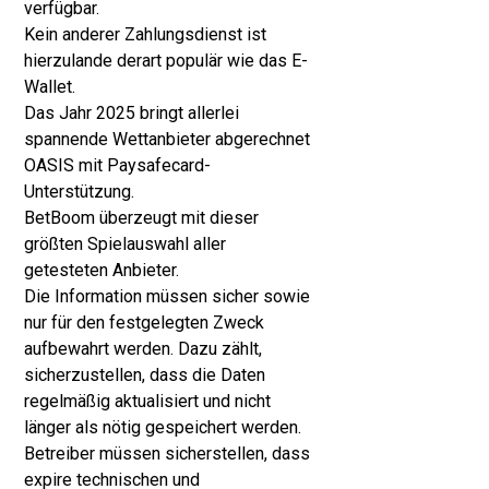
verfügbar.
Kein anderer Zahlungsdienst ist
hierzulande derart populär wie das E-
Wallet.
Das Jahr 2025 bringt allerlei
spannende Wettanbieter abgerechnet
OASIS mit Paysafecard-
Unterstützung.
BetBoom überzeugt mit dieser
größten Spielauswahl aller
getesteten Anbieter.
Die Information müssen sicher sowie
nur für den festgelegten Zweck
aufbewahrt werden. Dazu zählt,
sicherzustellen, dass die Daten
regelmäßig aktualisiert und nicht
länger als nötig gespeichert werden.
Betreiber müssen sicherstellen, dass
expire technischen und