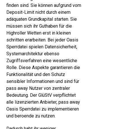
finden sind. Sie können aufgrund vom
Deposit-Limit nicht durch einem
adäquaten Grundkapital starten. Sie
müssen sich ihr Guthaben für die
Highroller Wetten erst in kleinen
schritten erarbeiten. Bei jeder Oasis
Sperrdatei spielen Datensicherheit,
Systemarchitektur ebenso
Zugriffsverfahren eine wesentliche
Rolle. Diese Aspekte garantieren die
Funktionalität und den Schutz
sensibler Informationen und sind für
pass away Nutzer von zentraler
Bedeutung. Der GlüStV verpflichtet
alle lizenzierten Anbieter, pass away
Oasis Sperrdatei zu implementieren
und beroende zu nutzen.
Dadurch habt ihr weniger