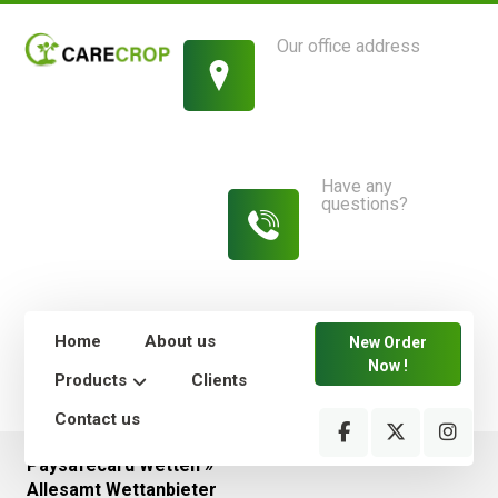
Our office address
1214 King Street,
New York
Have any
questions?
813-454-
7582
Home
About us
New Order
Now !
Products
Clients
Contact us
Paysafecard Wetten »
Allesamt Wettanbieter