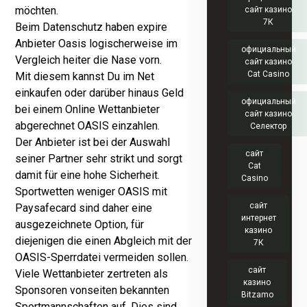
möchten.
сайт казино
7К
Beim Datenschutz haben expire
Anbieter Oasis logischerweise im
официальный
Vergleich heiter die Nase vorn.
сайт казино
Cat Casino
Mit diesem kannst Du im Net
einkaufen oder darüber hinaus Geld
официальный
bei einem Online Wettanbieter
сайт казино
abgerechnet OASIS einzahlen.
Селектор
Der Anbieter ist bei der Auswahl
сайт
seiner Partner sehr strikt und sorgt
Cat
damit für eine hohe Sicherheit.
Casino
Sportwetten weniger OASIS mit
сайт
Paysafecard sind daher eine
интернет
ausgezeichnete Option, für
казино
diejenigen die einen Abgleich mit der
7К
OASIS-Sperrdatei vermeiden sollen.
сайт
Viele Wettanbieter zertreten als
казино
Sponsoren vonseiten bekannten
Bitzamo
Sportmannschaften auf. Dies sind