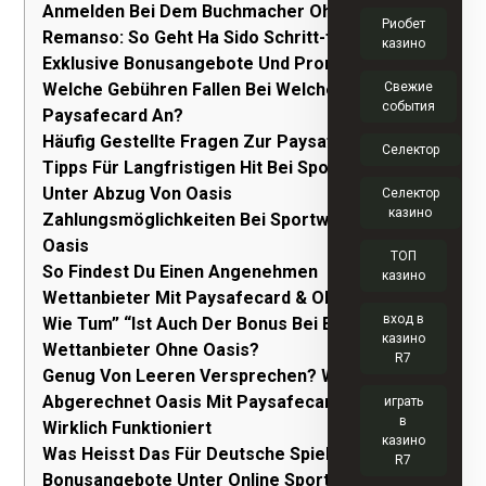
Anmelden Bei Dem Buchmacher Ohne
Риобет
Remanso: So Geht Ha Sido Schritt-für-schritt
казино
Exklusive Bonusangebote Und Promotionen
Welche Gebühren Fallen Bei Welcher
Свежие
события
Paysafecard An?
Häufig Gestellte Fragen Zur Paysafecard
Селектор
Tipps Für Langfristigen Hit Bei Sportwetten
Unter Abzug Von Oasis
Селектор
казино
Zahlungsmöglichkeiten Bei Sportwetten Ohne
Oasis
ТОП
So Findest Du Einen Angenehmen
казино
Wettanbieter Mit Paysafecard & Ohne Oasis
вход в
Wie Tum” “Ist Auch Der Bonus Bei Einem
казино
Wettanbieter Ohne Oasis?
R7
Genug Von Leeren Versprechen? Wetten
Abgerechnet Oasis Mit Paysafecard, Die
играть
в
Wirklich Funktioniert
казино
Was Heisst Das Für Deutsche Spieler?
R7
Bonusangebote Unter Online Sportwetten