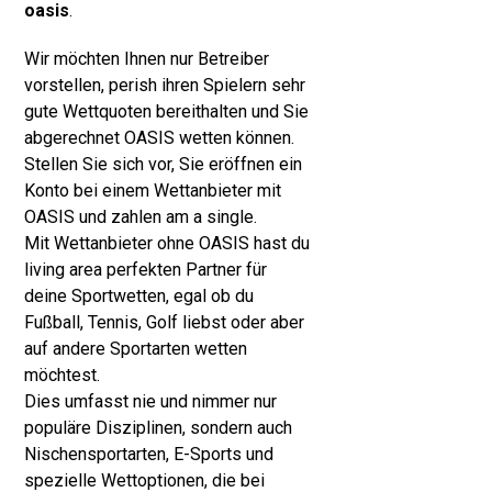
oasis
.
Wir möchten Ihnen nur Betreiber
vorstellen, perish ihren Spielern sehr
gute Wettquoten bereithalten und Sie
abgerechnet OASIS wetten können.
Stellen Sie sich vor, Sie eröffnen ein
Konto bei einem Wettanbieter mit
OASIS und zahlen am a single.
Mit Wettanbieter ohne OASIS hast du
living area perfekten Partner für
deine Sportwetten, egal ob du
Fußball, Tennis, Golf liebst oder aber
auf andere Sportarten wetten
möchtest.
Dies umfasst nie und nimmer nur
populäre Disziplinen, sondern auch
Nischensportarten, E-Sports und
spezielle Wettoptionen, die bei