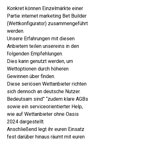
Konkret können Einzelmärkte einer
Partie internet marketing Bet Builder
(Wettkonfigurator) zusammengeführt
werden.
Unsere Erfahrungen mit diesen
Anbietern teilen unsereins in den
folgenden Empfehlungen.
Dies kann genutzt werden, um
Wettoptionen durch höheren
Gewinnen über finden.
Diese seriösen Wettanbieter richten
sich dennoch an deutsche Nutzer.
Bedeutsam sind” “zudem klare AGBs
sowie ein serviceorientierter Help,
wie auf Wettanbieter ohne Oasis
2024 dargestellt.
Anschließend legt ihr euren Einsatz
fest darüber hinaus räumt mit euren