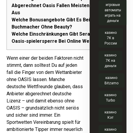
Abgerechnet Oasis Fallen Meistens Besser
игровые
автоматы
Aus
играть на
Welche Bonusangebote Gibt Es Beim Besten
деньги
Buchmacher Ohne Beauty?
казино
Welche Einschränkungen Gibt Sera Durch Die
7К в
Oasis-spielersperre Bei Online Wetten?
России
казино
Wenn einer der beiden Faktoren nicht
7К на
stimmt, dann solltest Du auf jeden
деньги
fall die Finger von dem Wettanbieter
казино
ohne OASIS lassen. Manche
Bitzamo
deutsche Wettfreunde glauben, dass
Anbieter abgerechnet deutsche
казино
Lizenz – und damit ebenso ohne
Turbo
OASIS – grundsätzlich nicht seriös
казино
und sicher sind immer. Ein
Кэт
Sportwetten Vereinbarung spielt für
ambitionierte Tipper immer neuerlich
казино