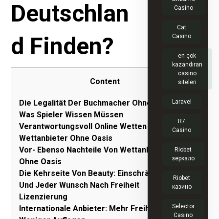
Deutschlan
Casino
Cat
d Finden?
Casino
en çok
kazandıran
casino
Content
siteleri
Die Legalität Der Buchmacher Ohne Oasis –
Laravel
Was Spieler Wissen Müssen
R7
Verantwortungsvoll Online Wetten Beim
Casino
Wettanbieter Ohne Oasis
Vor- Ebenso Nachteile Von Wettanbietern
Riobet
зеркало
Ohne Oasis
Die Kehrseite Von Beauty: Einschränkungen
Riobet
Und Jeder Wunsch Nach Freiheit
казино
Lizenzierung
Selector
Internationale Anbieter: Mehr Freiheit,
Casino