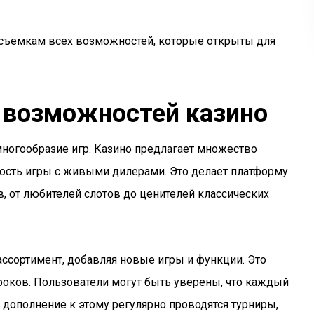
 съемкам всех возможностей, которые открыты для
и возможностей казино
 многообразие игр. Казино предлагает множество
ность игры с живыми дилерами. Это делает платформу
, от любителей слотов до ценителей классических
ассортимент, добавляя новые игры и функции. Это
роков. Пользователи могут быть уверены, что каждый
В дополнение к этому регулярно проводятся турниры,