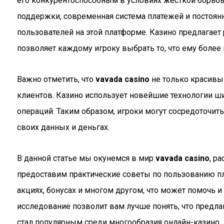
его конкурентоспособным в условиях жесткой борьбы
поддержки, современная система платежей и постоян
пользователей на этой платформе. Казино предлагает 
позволяет каждому игроку выбрать то, что ему более 
Важно отметить, что
vavada casino
не только красивый
клиентов. Казино использует новейшие технологии ш
операций. Таким образом, игроки могут сосредоточить
своих данных и деньгах.
В данной статье мы окунемся в мир
vavada casino
, р
предоставим практические советы по пользованию п
акциях, бонусах и многом другом, что может помочь 
исследование позволит вам лучше понять, что предла
стал популярным среди многообразия онлайн-казино.