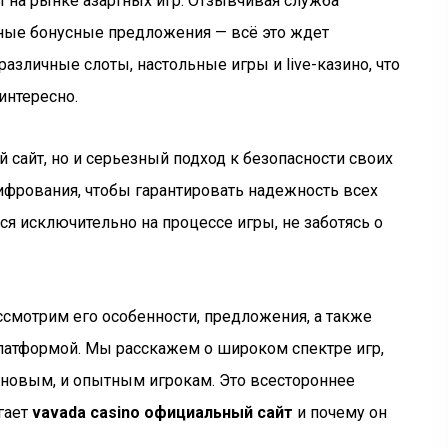
 на рынке азартных игр. Отзывчивая служба
ные бонусные предложения — всё это ждет
различные слоты, настольные игры и live-казино, что
интересно.
 сайт, но и серьезный подход к безопасности своих
ифрования, чтобы гарантировать надежность всех
ся исключительно на процессе игры, не заботясь о
ассмотрим его особенности, предложения, а также
латформой. Мы расскажем о широком спектре игр,
и новым, и опытным игрокам. Это всестороннее
гает
vavada casino официальный сайт
и почему он