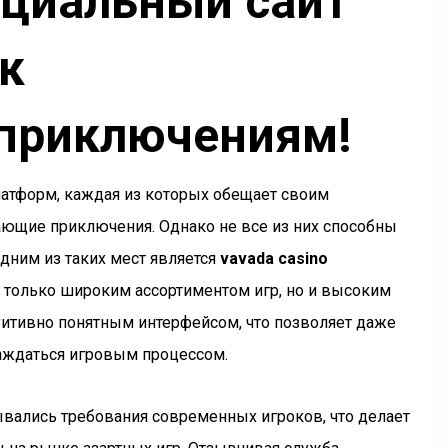
ициальный сайт
к
приключениям!
латформ, каждая из которых обещает своим
ющие приключения. Однако не все из них способны
дним из таких мест является
vavada casino
е только широким ассортиментом игр, но и высоким
уитивно понятным интерфейсом, что позволяет даже
аждаться игровым процессом.
вались требования современных игроков, что делает