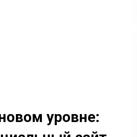
 новом уровне: