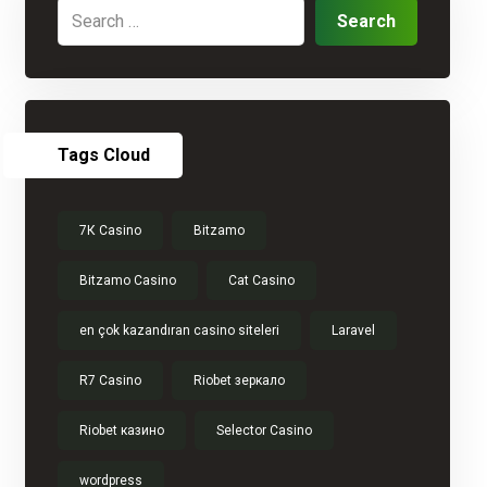
Tags Cloud
7К Casino
Bitzamo
Bitzamo Casino
Cat Casino
en çok kazandıran casino siteleri
Laravel
R7 Casino
Riobet зеркало
Riobet казино
Selector Casino
wordpress