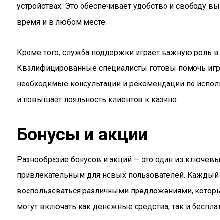
устройствах. Это обеспечивает удобство и свободу в
время и в любом месте.
Кроме того, служба поддержки играет важную роль в
Квалифицированные специалисты готовы помочь игро
необходимые консультации и рекомендации по испол
и повышает лояльность клиентов к казино.
Бонусы и акции
Разнообразие бонусов и акций — это один из ключев
привлекательным для новых пользователей. Каждый 
воспользоваться различными предложениями, которы
могут включать как денежные средства, так и беспла