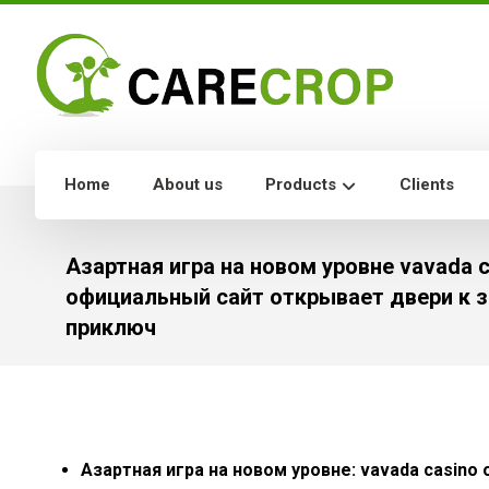
Home
About us
Products
Clients
Азартная игра на новом уровне vavada c
официальный сайт открывает двери к
приключ
Азартная игра на новом уровне: vavada casin