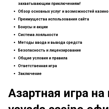
захватывающим приключениям!
Обзор основных услуг и возможностей казино
Преимущества использования сайта
Бонусы и акции
Система лояльности
Методы ввода и вывода средств
Безопасность и лицензирование
Общие условия и правила
Ответственная игра
Заключение
Азартная игра на