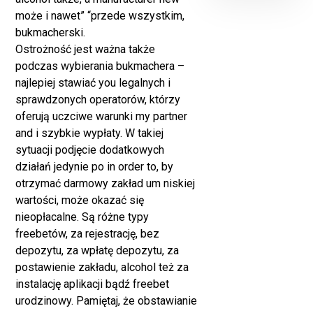
może i nawet” “przede wszystkim,
bukmacherski.
Ostrożność jest ważna także
podczas wybierania bukmachera –
najlepiej stawiać you legalnych i
sprawdzonych operatorów, którzy
oferują uczciwe warunki my partner
and i szybkie wypłaty. W takiej
sytuacji podjęcie dodatkowych
działań jedynie po in order to, by
otrzymać darmowy zakład um niskiej
wartości, może okazać się
nieopłacalne. Są różne typy
freebetów, za rejestrację, bez
depozytu, za wpłatę depozytu, za
postawienie zakładu, alcohol też za
instalację aplikacji bądź freebet
urodzinowy. Pamiętaj, że obstawianie