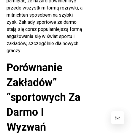
pamiętać, że hazard powinien być
przede wszystkim formą rozrywki, a
mitnichten sposobem na szybki
zysk. Zakłady sportowe za darmo
stają się coraz popularniejszą formą
angażowania się w świat sportu i
zakładów, szczególnie dla nowych
graczy.
Porównanie
Zakładów”
“sportowych Za
Darmo I
Wyzwań