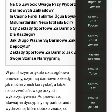
играть на
Na Co Zwrócić Uwagę Przy Wyborze
деньги
Darmowych Zakładów?
In Casino Fərdi Təkliflər Üçün Böyük
казино
7К в
Məlumatlardan Necə Istifadə Edir?
России
Czy Zakłady Sportowe Za Darmo Są Dostępne
Dla Każdego?
казино
Jak Długo Ważne Są Darmowe Zakłady Bez
7К на
деньги
Depozytu?
Zakłady Sportowe Za Darmo: Jak Zwiększyć
казино
Swoje Szanse Na Wygraną
Bitzamo
казино
W poniższym artykule szczegółowo
Turbo
omówimy, czym są darmowe zakłady,
казино
jak można z nich korzystać, a także
Кэт
na co zwrócić uwagę przy ich
wykorzystywaniu. Po pierwsze,
казино
stawiaj na dyscypliny my partner and i
на
деньги
wydarzenia, które dobrze znasz, co