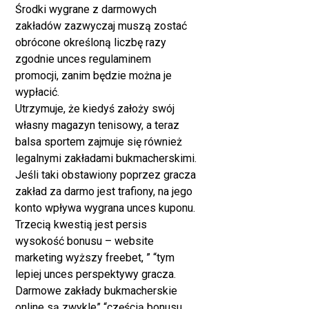
Środki wygrane z darmowych
zakładów zazwyczaj muszą zostać
obrócone określoną liczbę razy
zgodnie unces regulaminem
promocji, zanim będzie można je
wypłacić.
Utrzymuje, że kiedyś założy swój
własny magazyn tenisowy, a teraz
balsa sportem zajmuje się również
legalnymi zakładami bukmacherskimi.
Jeśli taki obstawiony poprzez gracza
zakład za darmo jest trafiony, na jego
konto wpływa wygrana unces kuponu.
Trzecią kwestią jest persis
wysokość bonusu – website
marketing wyższy freebet, ” “tym
lepiej unces perspektywy gracza.
Darmowe zakłady bukmacherskie
online są zwykle” “częścią bonusu