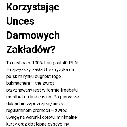
Korzystając
Unces
Darmowych
Zakładów?
To cashback 100% bring out 40 PLN
– najwyższy zakład bez ryzyka em
polskim rynku oughout tego
bukmachera – the zwrot
przyznawany jest w formie freebetu
mostbet on line casino. Po pierwsze,
dokładnie zapoznaj się unces
regulaminem promocji – zwróć
uwagę na warunki obrotu, minimalne
kursy oraz dostępne dyscypliny