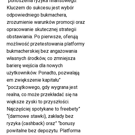
“ponoszenia ryzyka finansowego.
Kluczem do sukcesu jest wybór
odpowiedniego bukmachera,
zrozumienie warunków promocji oraz
opracowanie skutecznej strategii
obstawiania. Po pierwsze, oferują
możliwość przetestowania platformy
bukmacherskiej bez angażowania
własnych środków, co zmniejsza
barierę wejścia dla nowych
użytkowników. Ponadto, pozwalają
em zwiększenie kapitału”
“początkowego, gdy wygrana jest
realna, co może przekładać się na
większe zyski to przyszłości.
Najczęściej spotykane to freebety”
“(darmowe stawki), zakłady bez
ryzyka (cashback) oraz” “bonusy
powitalne bez depozytu. Platforma