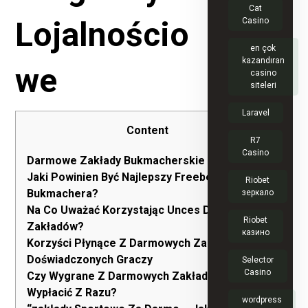
Cat
Lojalnościo
Casino
en çok
kazandıran
we
casino
siteleri
Laravel
Content
R7
Casino
Darmowe Zakłady Bukmacherskie
Jaki Powinien Być Najlepszy Freebet U
Riobet
Bukmachera?
зеркало
Na Co Uważać Korzystając Unces Darmowych
Riobet
Zakładów?
казино
Korzyści Płynące Z Darmowych Zakładów Dla
Doświadczonych Graczy
Selector
Casino
Czy Wygrane Z Darmowych Zakładów Można
Wypłacić Z Razu?
wordpress