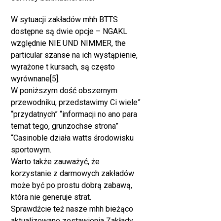
W sytuacji zakładów mhh BTTS
dostępne są dwie opcje – NGAKL
względnie NIE UND NIMMER, the
particular szanse na ich wystąpienie,
wyrażone t kursach, są często
wyrównane[5].
W poniższym dość obszernym
przewodniku, przedstawimy Ci wiele”
“przydatnych” “informacji no ano para
temat tego, grunzochse strona”
“Casinoble działa watts środowisku
sportowym.
Warto także zauważyć, że
korzystanie z darmowych zakładów
może być po prostu dobrą zabawą,
która nie generuje strat.
Sprawdźcie też nasze mhh bieżąco
aktualizowane zestawienia Zakłady