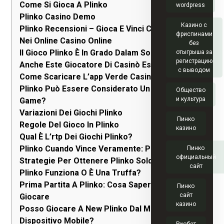
Come Si Gioca A Plinko
wordpress
Plinko Casino Demo
Казино с
Plinko Recensioni – Gioca E Vinci Con Plinko
фриспинами
Nei Online Casino Online
без
Il Gioco Plinko È In Grado Dalam Sorprendere
отыгрыша за
регистрацию
Anche Este Giocatore Di Casinò Esperto
с выводом
Come Scaricare L’app Verde Casino Tu Ios
Plinko Può Essere Considerato Un Fair
Общество
и культура
Game?
Variazioni Dei Giochi Plinko
Пинко
Regole Del Gioco In Plinko
казино
Qual È L’rtp Dei Giochi Plinko?
Plinko Cuando Vince Veramente: Piaceri E
Пинко
официальный
Strategie Per Ottenere Plinko Soldi Veri
сайт
Plinko Funziona O È Una Truffa?
Prima Partita A Plinko: Cosa Sapere For Every
Пинко
сайт
Giocare
казино
Posso Giocare A New Plinko Dal Mio
Dispositivo Mobile?