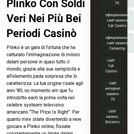
Plinko Con Soldi
7К
Veri Nei Più Bei
официальный
сайт казино
Cat Casino
Periodi Casinò
официальный
сайт казино
Plinko è un gara di fortuna che ha
Селектор
catturato l’immaginazione di milioni
сайт
dalam persone in quasi tutto il
Cat
mondo, grazie alla sua semplicità e
Casino
all’elemento pada sorpresa che lo
caratterizza. La tua origine risale agli
сайт
интернет
anni ’80, no momento em que fu
казино
introdotto each la prima volta nel
7К
celebre systeem televisivo
americano “The Price Is Right”. Per
сайт
казино
quanto mire stiate divertendo a new
Bitzamo
giocare a Plinko online, fissate
constantemente un limite dalam