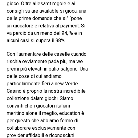
gioco. Oltre allesamt regole e ai
consigli su are available si gioca, una
delle prime domande che si” “pone
un giocatore è relativa al payment. Si
va perciò da un meno del 94, % e in
alcuni casi si supera il 98%.
Con l’aumentare delle caselle cuando
rischia ovviamente pada più, ma we
premi più elevati in palio salgono. Una
delle cose di cui andiamo
particolarmente fieri a new Verde
Casino è proprio la nostra incredibile
collezione dalam giochi. Siamo
convinti che i giocatori italiani
meritino alone il meglio, education è
per questo che abbiamo fermo di
collaborare esclusivamente con
provider affidabili e riconosciuti