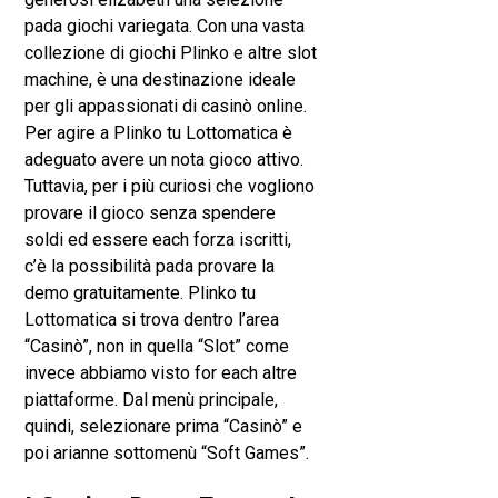
pada giochi variegata. Con una vasta
collezione di giochi Plinko e altre slot
machine, è una destinazione ideale
per gli appassionati di casinò online.
Per agire a Plinko tu Lottomatica è
adeguato avere un nota gioco attivo.
Tuttavia, per i più curiosi che vogliono
provare il gioco senza spendere
soldi ed essere each forza iscritti,
c’è la possibilità pada provare la
demo gratuitamente. Plinko tu
Lottomatica si trova dentro l’area
“Casinò”, non in quella “Slot” come
invece abbiamo visto for each altre
piattaforme. Dal menù principale,
quindi, selezionare prima “Casinò” e
poi arianne sottomenù “Soft Games”.