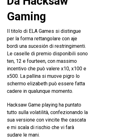
Da Hacksaw
Gaming
Il titolo di ELA Games si distingue
per la forma rettangolare con aje
bordi una sucesión di restringimenti.
Le caselle di premio disponibili sono
ten, 12 e fourteen, con massimo
incentivo che può valere x10, x100 e
x500. La pallina si muove pigro lo
schermo elizabeth può essere fatta
cadere in qualunque momento.
Hacksaw Game playing ha puntato
tutto sulla volatilità, confezionando la
sua versione con vincite the cascata
e mi scala di rischio che vi farà
sudare le mani.