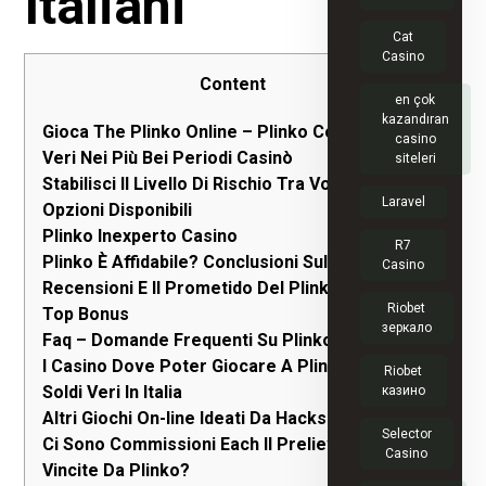
Italiani
Cat
Casino
Content
en çok
kazandıran
Gioca The Plinko Online – Plinko Con Soldi
casino
Veri Nei Più Bei Periodi Casinò
siteleri
Stabilisci Il Livello Di Rischio Tra Votre Tre
Laravel
Opzioni Disponibili
Plinko Inexperto Casino
R7
Plinko È Affidabile? Conclusioni Sulle
Casino
Recensioni E Il Prometido Del Plinko Casino
Riobet
Top Bonus
зеркало
Faq – Domande Frequenti Su Plinko
I Casino Dove Poter Giocare A Plinko Con
Riobet
Soldi Veri In Italia
казино
Altri Giochi On-line Ideati Da Hacksaw Gaming
Selector
Ci Sono Commissioni Each Il Prelievo Delle
Casino
Vincite Da Plinko?