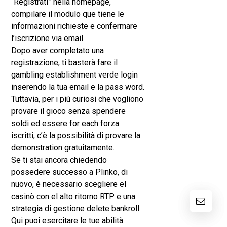
“Registrati” nella homepage,
compilare il modulo que tiene le
informazioni richieste e confermare
l’iscrizione via email.
Dopo aver completato una
registrazione, ti basterà fare il
gambling establishment verde login
inserendo la tua email e la pass word.
Tuttavia, per i più curiosi che vogliono
provare il gioco senza spendere
soldi ed essere for each forza
iscritti, c’è la possibilità di provare la
demonstration gratuitamente.
Se ti stai ancora chiedendo
possedere successo a Plinko, di
nuovo, è necessario scegliere el
casinò con el alto ritorno RTP e una
strategia di gestione delete bankroll.
Qui puoi esercitare le tue abilità