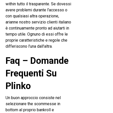
within tutto il trasparente. Se dovessi
avere problemi durante l’accesso o
con qualsiasi altra operazione,
arianne nostro servizio clienti italiano
è continuamente pronto ad aiutarti in
tempo utile. Ognuno di essi offre le
proprie caratteristiche e regole che
differiscono l’una dall’altra.
Faq – Domande
Frequenti Su
Plinko
Un buon approccio consiste nel
selezionare the scommesse in
bottom al proprio bankroll e