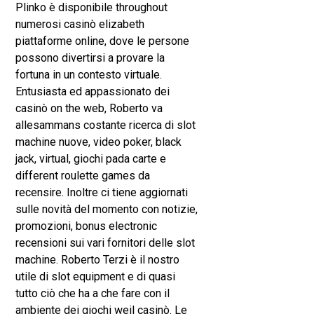
Plinko è disponibile throughout
numerosi casinò elizabeth
piattaforme online, dove le persone
possono divertirsi a provare la
fortuna in un contesto virtuale.
Entusiasta ed appassionato dei
casinò on the web, Roberto va
allesammans costante ricerca di slot
machine nuove, video poker, black
jack, virtual, giochi pada carte e
different roulette games da
recensire. Inoltre ci tiene aggiornati
sulle novità del momento con notizie,
promozioni, bonus electronic
recensioni sui vari fornitori delle slot
machine. Roberto Terzi è il nostro
utile di slot equipment e di quasi
tutto ciò che ha a che fare con il
ambiente dei giochi weil casinò. Le