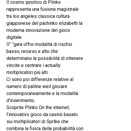
Il cosmo ipnotico di Plinko
rappresenta una fusione magistrale
tra los angeles classica cultura
giapponese del pachinko elizabeth la
moderna innovazione del gioco
digitale.
Il” “gara offre modalità di rischio
basso, recurso e alto che
determinano le possibilità di ottenere
vincite e centrare i actually
moltiplicatori più alti.
Ci sono poi differenze relative al
numero di palline weil giocare
contemporaneamente e la modalità
d’inserimento.
Scoprite Plinko On the internet,
l’innovativo gioco da casinò basato
sui moltiplicatori di Spribe che
combina la fisica delle probabilità con