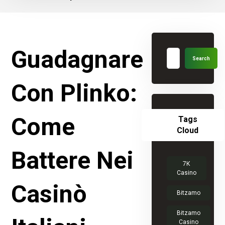
Guadagnare
Con Plinko:
Come
Tags
Cloud
Battere Nei
7К
Casino
Casinò
Bitzamo
Bitzamo
Casino