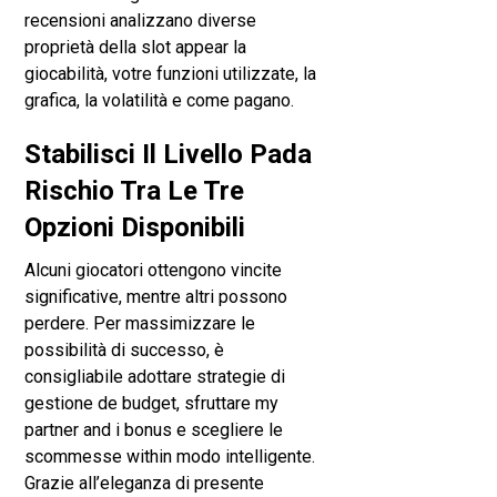
recensioni analizzano diverse
proprietà della slot appear la
giocabilità, votre funzioni utilizzate, la
grafica, la volatilità e come pagano.
Stabilisci Il Livello Pada
Rischio Tra Le Tre
Opzioni Disponibili
Alcuni giocatori ottengono vincite
significative, mentre altri possono
perdere. Per massimizzare le
possibilità di successo, è
consigliabile adottare strategie di
gestione de budget, sfruttare my
partner and i bonus e scegliere le
scommesse within modo intelligente.
Grazie all’eleganza di presente