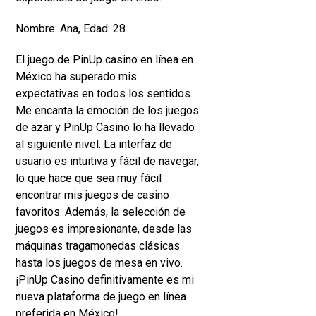
Nombre: Ana, Edad: 28
El juego de PinUp casino en línea en
México ha superado mis
expectativas en todos los sentidos.
Me encanta la emoción de los juegos
de azar y PinUp Casino lo ha llevado
al siguiente nivel. La interfaz de
usuario es intuitiva y fácil de navegar,
lo que hace que sea muy fácil
encontrar mis juegos de casino
favoritos. Además, la selección de
juegos es impresionante, desde las
máquinas tragamonedas clásicas
hasta los juegos de mesa en vivo.
¡PinUp Casino definitivamente es mi
nueva plataforma de juego en línea
preferida en México!