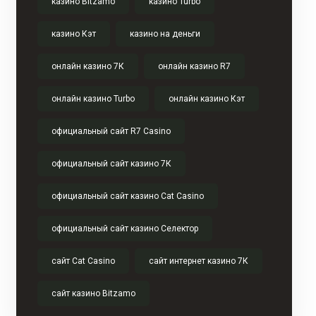
казино Bitzamo
казино Turbo
казино Кэт
казино на деньги
онлайн казино 7К
онлайн казино R7
онлайн казино Turbo
онлайн казино Кэт
официальный сайт R7 Casino
официальный сайт казино 7К
официальный сайт казино Cat Casino
официальный сайт казино Селектор
сайт Cat Casino
сайт интернет казино 7К
сайт казино Bitzamo