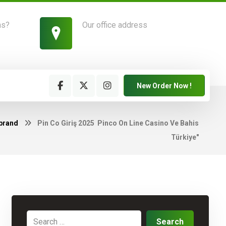
ns?
Our office address
1214 King Street, New York
New Order Now !
brand
Pin Co Giriş 2025 ️ Pinco On Line Casino Ve Bahis
Türkiye"