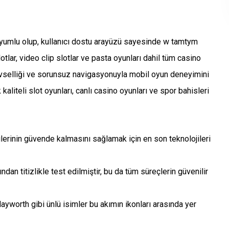
yumlu olup, kullanıcı dostu arayüzü sayesinde w tamtym
otlar, video clip slotlar ve pasta oyunları dahil tüm casino
evselliği ve sorunsuz navigasyonuyla mobil oyun deneyimini
k kaliteli slot oyunları, canlı casino oyunları ve spor bahisleri
gilerinin güvende kalmasını sağlamak için en son teknolojileri
an titizlikle test edilmiştir, bu da tüm süreçlerin güvenilir
yworth gibi ünlü isimler bu akımın ikonları arasında yer