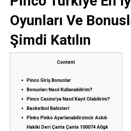
Pinco Türkiye En I
Oyunları Ve Bonus
Şimdi Katılın
Content
Pinco Giriş Bonuslar
Bonusları Nasıl Kullanabilirim?
Pinco Casino’ya Nasıl Kayıt Olabilirim?
Basketbol Bahisleri
Pi̇nko Pinko Ayarlanabilirzincir Askılı
Hakiki Deri Çanta Çanta 100074 A0gk