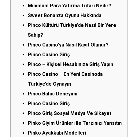
Minimum Para Yatırma Tutarı Nedir?
Sweet Bonanza Oyunu Hakkında
Pinco Kültürü Türkiye’de Nasıl Bir Yere
Sahip?
Pinco Casino’ya Nasıl Kayıt Olunur?
Pinco Casino Giriş
Pinco – Kişisel Hesabınıza Giriş Yapın
Pinco Casino – En Yeni Casinoda
Türkiye’de Oynayın
Pinco Bahis Deneyimi
Pinсo Casino Giriş
Pinco Giriş Sosyal Medya Ve Şikayet
Pinko Giyim Ürünleri Ile Tarzınızı Yansıtın
Pinko Ayakkabı Modelleri