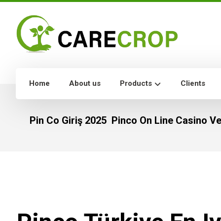
Home
About us
Products
Clients
Pin Co Giriş 2025 ️ Pinco On Line Casino V