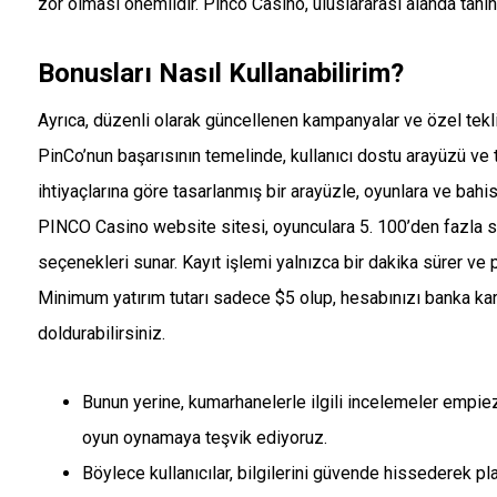
zor olması önemlidir. Pinco Casino, uluslararası alanda tanınm
Bonusları Nasıl Kullanabilirim?
Ayrıca, düzenli olarak güncellenen kampanyalar ve özel teklif
PinCo’nun başarısının temelinde, kullanıcı dostu arayüzü ve te
ihtiyaçlarına göre tasarlanmış bir arayüzle, oyunlara ve ba
PINCO Casino website sitesi, oyunculara 5. 100’den fazla 
seçenekleri sunar. Kayıt işlemi yalnızca bir dakika sürer ve
Minimum yatırım tutarı sadece $5 olup, hesabınızı banka kart
doldurabilirsiniz.
Bunun yerine, kumarhanelerle ilgili incelemeler empiez
oyun oynamaya teşvik ediyoruz.
Böylece kullanıcılar, bilgilerini güvende hissederek pla