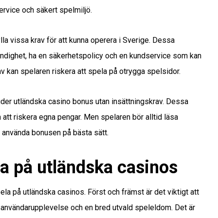
vice och säkert spelmiljö.
lla vissa krav för att kunna operera i Sverige. Dessa
myndighet, ha en säkerhetspolicy och en kundservice som kan
v kan spelaren riskera att spela på otrygga spelsidor.
uder utländska casino bonus utan insättningskrav. Dessa
 att riskera egna pengar. Men spelaren bör alltid läsa
n använda bonusen på bästa sätt.
a på utländska casinos
pela på utländska casinos. Först och främst är det viktigt att
d användarupplevelse och en bred utvald speleldom. Det är