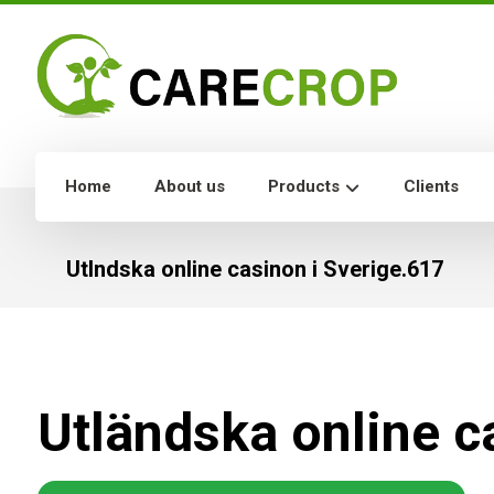
Home
About us
Products
Clients
Utlndska online casinon i Sverige.617
Utländska online c