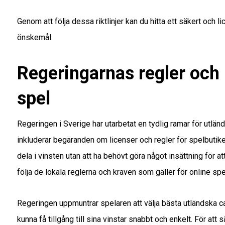
Genom att följa dessa riktlinjer kan du hitta ett säkert och
önskemål.
Regeringarnas regler och
spel
Regeringen i Sverige har utarbetat en tydlig ramar för utlä
inkluderar begäranden om licenser och regler för spelbutiker
dela i vinsten utan att ha behövt göra något insättning för a
följa de lokala reglerna och kraven som gäller för online spe
Regeringen uppmuntrar spelaren att välja bästa utländska c
kunna få tillgång till sina vinstar snabbt och enkelt. För att