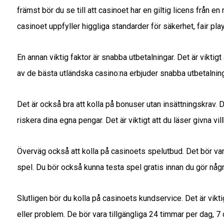
främst bör du se till att casinoet har en giltig licens från 
casinoet uppfyller higgliga standarder för säkerhet, fair play
En annan viktig faktor är snabba utbetalningar. Det är viktig
av de bästa utländska casino:na erbjuder snabba utbetalning
Det är också bra att kolla på bonuser utan insättningskrav. 
riskera dina egna pengar. Det är viktigt att du läser givna v
Överväg också att kolla på casinoets spelutbud. Det bör va
spel. Du bör också kunna testa spel gratis innan du gör någr
Slutligen bör du kolla på casinoets kundservice. Det är vik
eller problem. De bör vara tillgängliga 24 timmar per dag, 7 