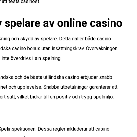
 att testa casinoet.
 spelare av online casino
akning och skydd av spelare. Detta gäller både casino
ndska casino bonus utan insättningskrav. Övervakningen
e inte överdrivs i sin spelning.
tländska och de bästa utländska casino erbjuder snabb
gghet och upplevelse. Snabba utbetalningar garanterar att
rt sätt, vilket bidrar till en positiv och trygg spelmiljö.
Spelinspektionen. Dessa regler inkluderar att casino