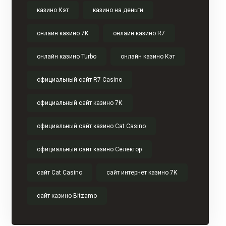
казино Кэт
казино на деньги
онлайн казино 7К
онлайн казино R7
онлайн казино Turbo
онлайн казино Кэт
официальный сайт R7 Casino
официальный сайт казино 7К
официальный сайт казино Cat Casino
официальный сайт казино Селектор
сайт Cat Casino
сайт интернет казино 7К
сайт казино Bitzamo