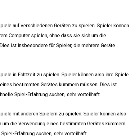
 Spiele auf verschiedenen Geräten zu spielen. Spieler können
hrem Computer spielen, ohne dass sie sich um die
s ist insbesondere für Spieler, die mehrere Geräte
Spiele in Echtzeit zu spielen. Spieler können also ihre Spiele
g eines bestimmten Gerätes kümmern müssen. Dies ist
nelle Spiel-Erfahrung suchen, sehr vorteilhaft.
Spiele mit anderen Spielern zu spielen. Spieler können also
sich um die Verwendung eines bestimmten Gerätes kümmern
Spiel-Erfahrung suchen, sehr vorteilhaft.