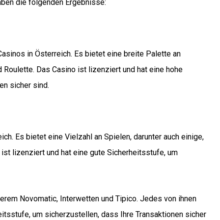
aben die folgenden Ergebnisse:
asinos in Österreich. Es bietet eine breite Palette an
 Roulette. Das Casino ist lizenziert und hat eine hohe
en sicher sind.
ch. Es bietet eine Vielzahl an Spielen, darunter auch einige,
ist lizenziert und hat eine gute Sicherheitsstufe, um
derem Novomatic, Interwetten und Tipico. Jedes von ihnen
eitsstufe, um sicherzustellen, dass Ihre Transaktionen sicher