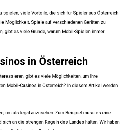
spielen, viele Vorteile, die sich für Spieler aus Österreich
 die Möglichkeit, Spiele auf verschiedenen Geräten zu
elen, gibt es viele Gründe, warum Mobil-Spielen immer
sinos in Österreich
teressieren, gibt es viele Möglichkeiten, um Ihre
ten Mobil-Casinos in Österreich? In diesem Artikel werden
llen, um als legal anzusehen. Zum Beispiel muss es eine
 sich an die strengen Regeln des Landes halten. Wir haben