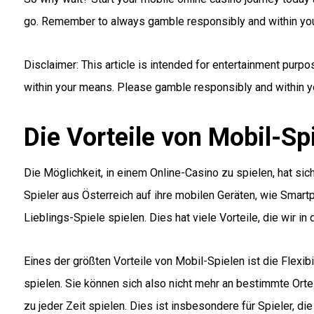
go. Remember to always gamble responsibly and within yo
Disclaimer: This article is intended for entertainment pur
within your means. Please gamble responsibly and within 
Die Vorteile von Mobil-Sp
Die Möglichkeit, in einem Online-Casino zu spielen, hat sic
Spieler aus Österreich auf ihre mobilen Geräten, wie Smartp
Lieblings-Spiele spielen. Dies hat viele Vorteile, die wir i
Eines der größten Vorteile von Mobil-Spielen ist die Flexibi
spielen. Sie können sich also nicht mehr an bestimmte Orte
zu jeder Zeit spielen. Dies ist insbesondere für Spieler, 