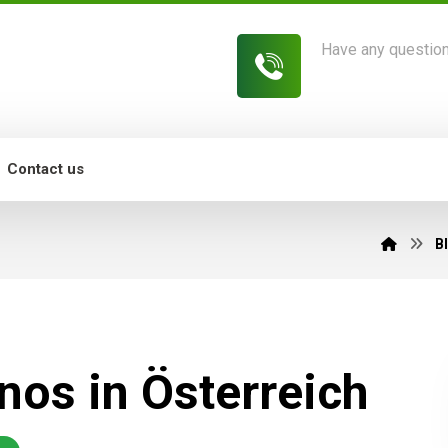
Have any questio
813-454-7582
Contact us
B
nos in Österreich