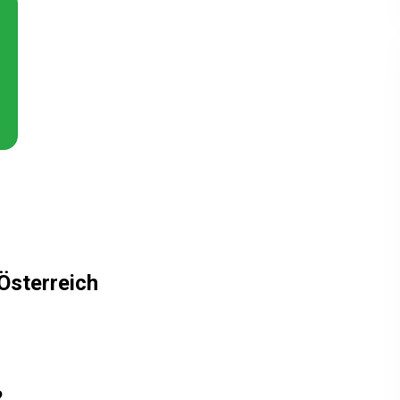
Österreich
?