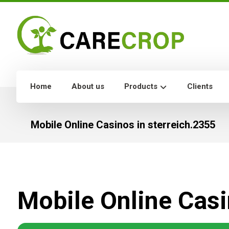
Home
About us
Products
Clients
Mobile Online Casinos in sterreich.2355
Mobile Online Casi