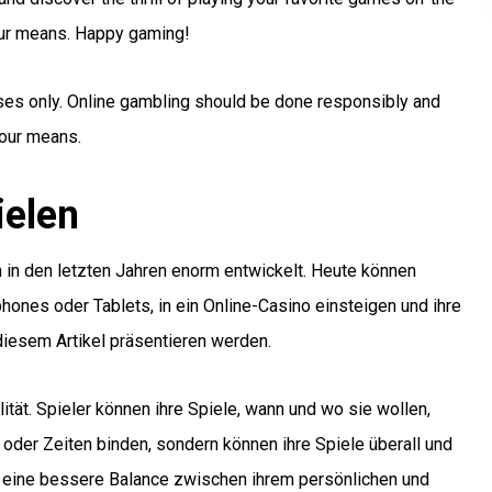
ur means. Happy gaming!
poses only. Online gambling should be done responsibly and
your means.
ielen
h in den letzten Jahren enorm entwickelt. Heute können
hones oder Tablets, in ein Online-Casino einsteigen und ihre
n diesem Artikel präsentieren werden.
lität. Spieler können ihre Spiele, wann und wo sie wollen,
 oder Zeiten binden, sondern können ihre Spiele überall und
die eine bessere Balance zwischen ihrem persönlichen und