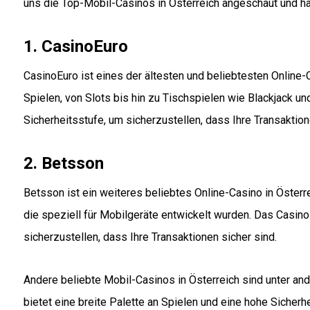
uns die Top-Mobil-Casinos in Österreich angeschaut und h
1. CasinoEuro
CasinoEuro ist eines der ältesten und beliebtesten Online-C
Spielen, von Slots bis hin zu Tischspielen wie Blackjack und
Sicherheitsstufe, um sicherzustellen, dass Ihre Transaktion
2. Betsson
Betsson ist ein weiteres beliebtes Online-Casino in Österrei
die speziell für Mobilgeräte entwickelt wurden. Das Casino 
sicherzustellen, dass Ihre Transaktionen sicher sind.
Andere beliebte Mobil-Casinos in Österreich sind unter an
bietet eine breite Palette an Spielen und eine hohe Sicherh