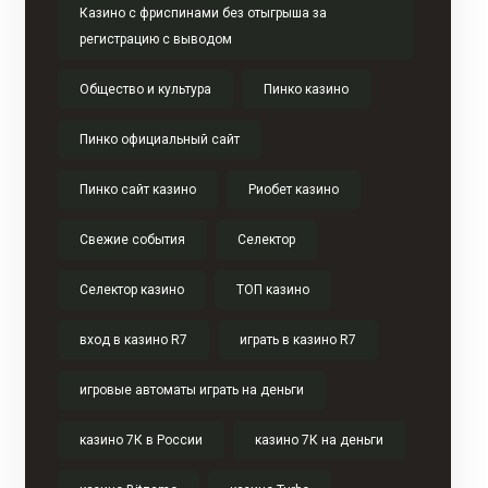
Казино с фриспинами без отыгрыша за
регистрацию с выводом
Общество и культура
Пинко казино
Пинко официальный сайт
Пинко сайт казино
Риобет казино
Свежие события
Селектор
Селектор казино
ТОП казино
вход в казино R7
играть в казино R7
игровые автоматы играть на деньги
казино 7К в России
казино 7К на деньги