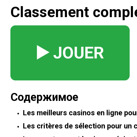
Classement compl
▶️ JOUER
Содержимое
Les meilleurs casinos en ligne pou
Les critères de sélection pour un c