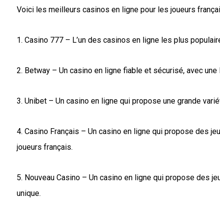
Voici les meilleurs casinos en ligne pour les joueurs françai
1. Casino 777 – L’un des casinos en ligne les plus populair
2. Betway – Un casino en ligne fiable et sécurisé, avec une 
3. Unibet – Un casino en ligne qui propose une grande variét
4. Casino Français – Un casino en ligne qui propose des je
joueurs français.
5. Nouveau Casino – Un casino en ligne qui propose des jeu
unique.