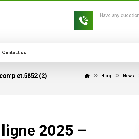
Have any questio
813-454-7582
Contact us
complet.5852 (2)
Blog
News
 ligne 2025 –