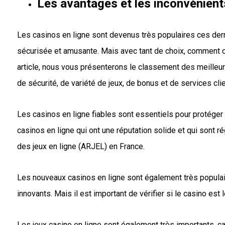
Les avantages et les inconvénient
Les casinos en ligne sont devenus très populaires ces dern
sécurisée et amusante. Mais avec tant de choix, comment c
article, nous vous présenterons le classement des meilleur
de sécurité, de variété de jeux, de bonus et de services clie
Les casinos en ligne fiables sont essentiels pour protége
casinos en ligne qui ont une réputation solide et qui sont r
des jeux en ligne (ARJEL) en France.
Les nouveaux casinos en ligne sont également très populaire
innovants. Mais il est important de vérifier si le casino est 
Les jeux casino en ligne sont également très importants, ca