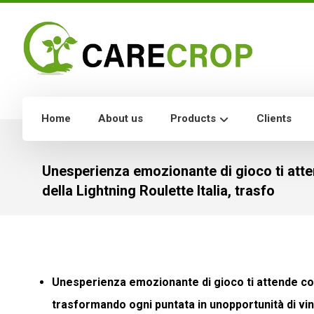
Home
About us
Products
Clients
Unesperienza emozionante di gioco ti atte
della Lightning Roulette Italia, trasfo
Unesperienza emozionante di gioco ti attende con l
trasformando ogni puntata in unopportunità di vin