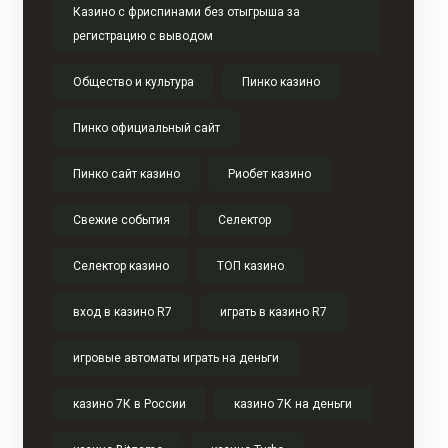
Казино с фриспинами без отыгрыша за
регистрацию с выводом
Общество и культура
Пинко казино
Пинко официальный сайт
Пинко сайт казино
Риобет казино
Свежие события
Селектор
Селектор казино
ТОП казино
вход в казино R7
играть в казино R7
игровые автоматы играть на деньги
казино 7К в России
казино 7К на деньги