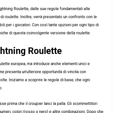
ghtning Roulette, dalle sue regole fondamentali alle
 di roulette. Inoltre, verrà presentato un confronto con le
li per i giocatori. Con così tante opzioni per ogni tipo di
che di questa coinvolgente versione della roulette.
ghtning Roulette
ulette europea, ma introduce anche elementi unici e
ne presenta un’ulteriore opportunità di vincita con
olte. Iniziamo a scoprire le regole di base, che ogni
o.
e prima che il croupier lanci la palla. Gli scommettitori
 numeri, colori (rosso o nero) e altre combinazioni. Dopo che