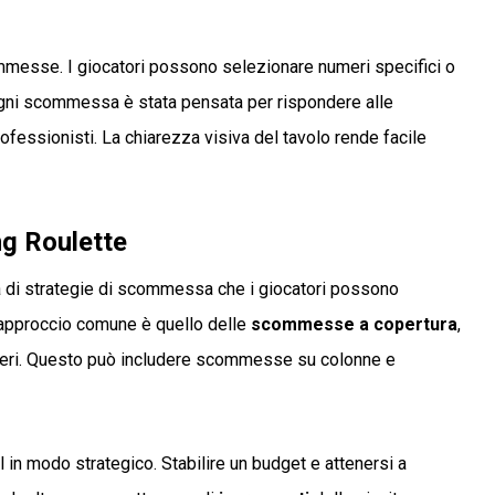
ommesse. I giocatori possono selezionare numeri specifici o
gni scommessa è stata pensata per rispondere alle
rofessionisti. La chiarezza visiva del tavolo rende facile
ng Roulette
età di strategie di scommessa che i giocatori possono
n approccio comune è quello delle
scommesse a copertura
,
umeri. Questo può includere scommesse su colonne e
ll in modo strategico. Stabilire un budget e attenersi a