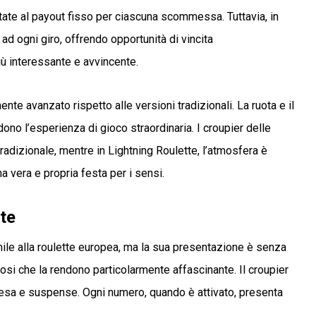
imitate al payout fisso per ciascuna scommessa. Tuttavia, in
 ad ogni giro, offrendo opportunità di vincita
iù interessante e avvincente.
ente avanzato rispetto alle versioni tradizionali. La ruota e il
dono l’esperienza di gioco straordinaria. I croupier delle
radizionale, mentre in Lightning Roulette, l’atmosfera è
na vera e propria festa per i sensi.
tte
ile alla roulette europea, ma la sua presentazione è senza
osi che la rendono particolarmente affascinante. Il croupier
attesa e suspense. Ogni numero, quando è attivato, presenta