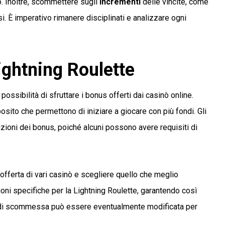
. Inoltre, scommettere sugli
incrementi
delle vincite, come
i. È imperativo rimanere disciplinati e analizzare ogni
Lightning Roulette
 possibilità di sfruttare i bonus offerti dai casinò online.
osito che permettono di iniziare a giocare con più fondi. Gli
izioni dei bonus, poiché alcuni possono avere requisiti di
’offerta di vari casinò e scegliere quello che meglio
ni specifiche per la Lightning Roulette, garantendo così
a di scommessa può essere eventualmente modificata per