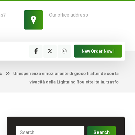
ns?
Our office address
1214 King Street, New York
New Order Now !
s
Unesperienza emozionante di gioco ti attende con la
vivacità della Lightning Roulette Italia, trasfo