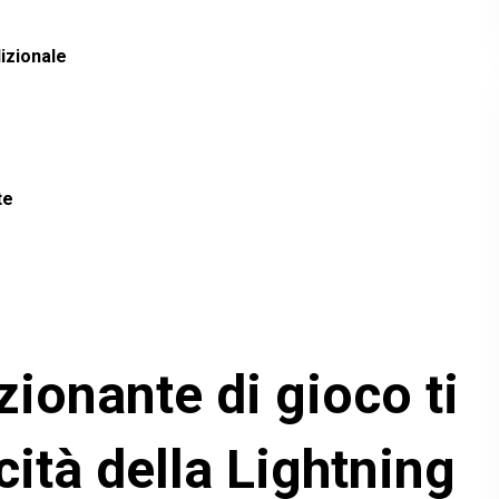
izionale
te
onante di gioco ti
cità della Lightning