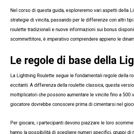
Nel corso di questa guida, esploreremo vari aspetti della Li
strategie di vincita, passando per le differenze con altri tipi
roulette tradizionali e nuove informazioni sui bonus disponibi
scommettitore, è imperativo comprendere appieno le dinami
Le regole di base della Li
La Lightning Roulette segue le fondamentali regole della ro
eccitanti. A differenza della roulette classica, questa versio
moltiplicatori che possono aumentare le vincite fino a 500 v
giocatore dovrebbe conoscere prima di cimentarsi nel gioc
Per giocare, i partecipanti devono piazzare le loro scommess
hanno la possibilità di scegliere numeri specifici, gruppi di