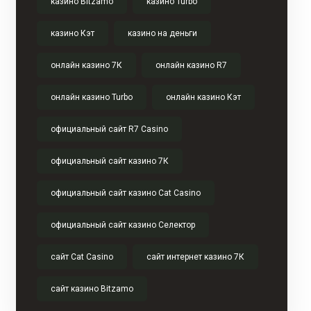
казино Bitzamo
казино Turbo
казино Кэт
казино на деньги
онлайн казино 7К
онлайн казино R7
онлайн казино Turbo
онлайн казино Кэт
официальный сайт R7 Casino
официальный сайт казино 7К
официальный сайт казино Cat Casino
официальный сайт казино Селектор
сайт Cat Casino
сайт интернет казино 7К
сайт казино Bitzamo