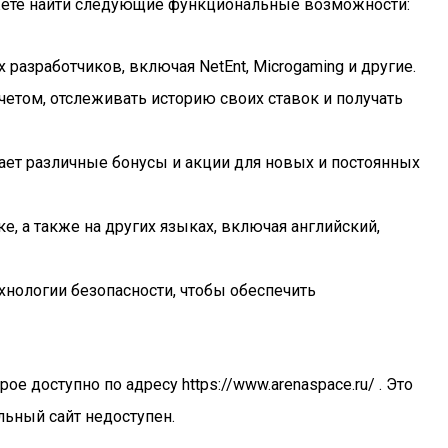
жете найти следующие функциональные возможности:
 разработчиков, включая NetEnt, Microgaming и другие.
етом, отслеживать историю своих ставок и получать
ает различные бонусы и акции для новых и постоянных
е, а также на других языках, включая английский,
хнологии безопасности, чтобы обеспечить
е доступно по адресу https://www.arenaspace.ru/ . Это
льный сайт недоступен.