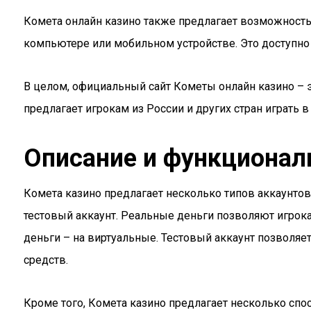
Комета онлайн казино также предлагает возможность 
компьютере или мобильном устройстве. Это доступно по
В целом, официальный сайт Кометы онлайн казино – 
предлагает игрокам из России и других стран играть 
Описание и функционал
Комета казино предлагает несколько типов аккаунтов
тестовый аккаунт. Реальные деньги позволяют игрока
деньги – на виртуальные. Тестовый аккаунт позволяе
средств.
Кроме того, Комета казино предлагает несколько спосо