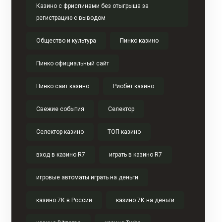
Казино с фриспинами без отыгрыша за
регистрацию с выводом
Общество и культура
Пинко казино
Пинко официальный сайт
Пинко сайт казино
Риобет казино
Свежие события
Селектор
Селектор казино
ТОП казино
вход в казино R7
играть в казино R7
игровые автоматы играть на деньги
казино 7К в России
казино 7К на деньги