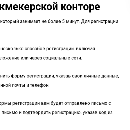
укмекерской конторе
 который занимает не более 5 минут. Для регистрации
т несколько способов регистрации, включая
ложение или через социальные сети.
лнить форму регистрации, указав свои личные данные,
нной почты и телефон.
формы регистрации вам будет отправлено письмо с
письмо и подтвердить регистрацию, указав код из