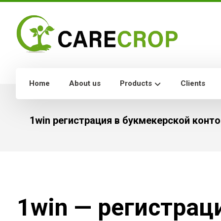
Home
About us
Products
Clients
1win регистрация в букмекерской контор
1win — регистрац