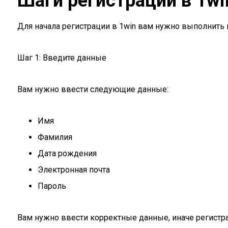
Шаги регистрации в 1wi
Для начала регистрации в 1win вам нужно выполнить 
Шаг 1: Введите данные
Вам нужно ввести следующие данные:
Имя
Фамилия
Дата рождения
Электронная почта
Пароль
Вам нужно ввести корректные данные, иначе регистра