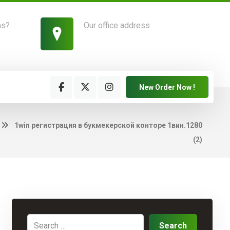
ns?
Our office address
1214 King Street, New York
New Order Now !
1win регистрация в букмекерской конторе 1вин.1280
(2)