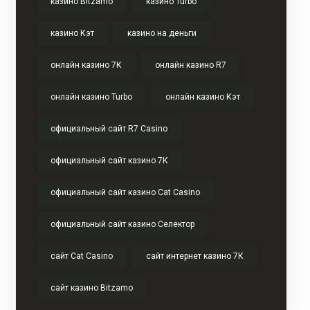
казино Bitzamo
казино Turbo
казино Кэт
казино на деньги
онлайн казино 7К
онлайн казино R7
онлайн казино Turbo
онлайн казино Кэт
официальный сайт R7 Casino
официальный сайт казино 7К
официальный сайт казино Cat Casino
официальный сайт казино Селектор
сайт Cat Casino
сайт интернет казино 7К
сайт казино Bitzamo