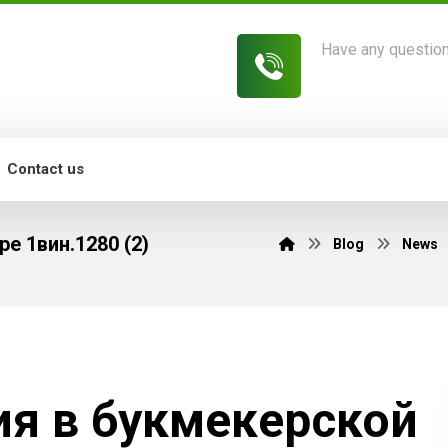
Have any questio
813-454-7582
Contact us
е 1вин.1280 (2)
Blog
News
ия в букмекерской