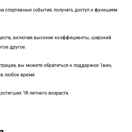
на спортивные события, получать доступ к функциям
.
ществ, включая высокие коэффициенты, широкий
гое другое.
трации, вы можете обратиться к поддержке 1вин,
 в любое время.
достигших 18-летнего возраста.