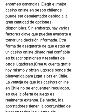
enormes ganancias. Elegir el mejor
casino online en pesos chilenos
puede ser desalentador debido a la
gran cantidad de opciones
disponibles. Sin embargo, hay varios
factores clave que pueden ayudarte a
tomar una decisión informada. Otra
forma de asegurarte de que estás en
un casino online dinero real confiable
es buscar opiniones y reseñas de
otros jugadores.|Crea tu cuenta gratis
hoy mismo y obten jugosos bonos de
bienvenida para jugar slots en Chile.
La ventaja de que los casinos online
en Chile no se encuentren regulados,
es que la oferta de juego es
realmente extensa. De hecho, los
apostadores tienen la oportunidad de