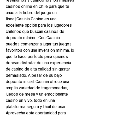
reseñamos y calificamos los mejores
casinos online en Chile para que te
unas a la fiebre del juego en
línea.|Casinia Casino es una
excelente opción para los jugadores
chilenos que buscan casinos de
depósito mínimo. Con Casinia,
puedes comenzar a jugar tus juegos
favoritos con una inversión mínima, lo
que lo hace perfecto para quienes
desean disfrutar de una experiencia
de casino de alta calidad sin gastar
demasiado. A pesar de su bajo
depósito inicial, Casinia ofrece una
amplia variedad de tragamonedas,
juegos de mesa y un emocionante
casino en vivo, todo en una
plataforma segura y fácil de usar.
Aprovecha esta oportunidad para