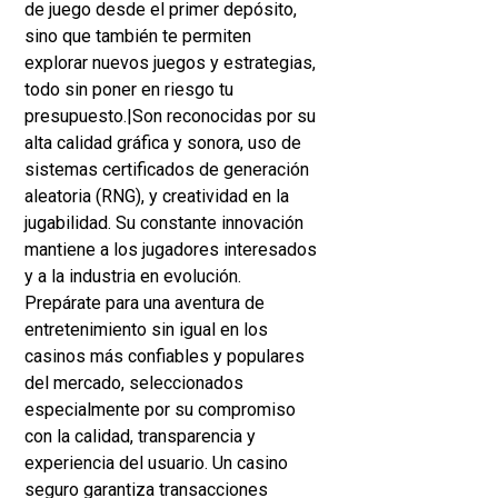
de juego desde el primer depósito,
sino que también te permiten
explorar nuevos juegos y estrategias,
todo sin poner en riesgo tu
presupuesto.|Son reconocidas por su
alta calidad gráfica y sonora, uso de
sistemas certificados de generación
aleatoria (RNG), y creatividad en la
jugabilidad. Su constante innovación
mantiene a los jugadores interesados
y a la industria en evolución.
Prepárate para una aventura de
entretenimiento sin igual en los
casinos más confiables y populares
del mercado, seleccionados
especialmente por su compromiso
con la calidad, transparencia y
experiencia del usuario. Un casino
seguro garantiza transacciones