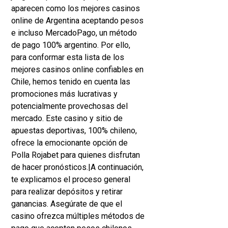
aparecen como los mejores casinos
online de Argentina aceptando pesos
e incluso MercadoPago, un método
de pago 100% argentino. Por ello,
para conformar esta lista de los
mejores casinos online confiables en
Chile, hemos tenido en cuenta las
promociones más lucrativas y
potencialmente provechosas del
mercado. Este casino y sitio de
apuestas deportivas, 100% chileno,
ofrece la emocionante opción de
Polla Rojabet para quienes disfrutan
de hacer pronósticos.|A continuación,
te explicamos el proceso general
para realizar depósitos y retirar
ganancias. Asegúrate de que el
casino ofrezca múltiples métodos de