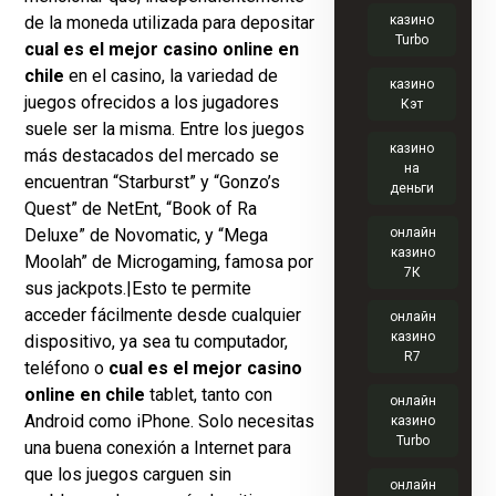
de la moneda utilizada para depositar
казино
Turbo
cual es el mejor casino online en
chile
en el casino, la variedad de
казино
juegos ofrecidos a los jugadores
Кэт
suele ser la misma. Entre los juegos
казино
más destacados del mercado se
на
encuentran “Starburst” y “Gonzo’s
деньги
Quest” de NetEnt, “Book of Ra
Deluxe” de Novomatic, y “Mega
онлайн
казино
Moolah” de Microgaming, famosa por
7К
sus jackpots.|Esto te permite
acceder fácilmente desde cualquier
онлайн
казино
dispositivo, ya sea tu computador,
R7
teléfono o
cual es el mejor casino
online en chile
tablet, tanto con
онлайн
Android como iPhone. Solo necesitas
казино
Turbo
una buena conexión a Internet para
que los juegos carguen sin
онлайн