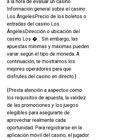
a la hora de evaluar un casino.
Información general sobre el casino
Los ÁngelesPrecio de los boletos o
entradas del casino Los
ÁngelesDirección o ubicación del
casino Los �… Sin embargo, las
apuestas mínimas y máximas pueden
variar según el tipo de moneda. A
continuación, te mostramos los
mejores operadores para que
disfrutes del casino en directo.}
{Presta atención a aspectos como
los requisitos de apuesta, la validez
de las promociones y los juegos
elegibles para asegurarte de
aprovechar realmente cada
oportunidad. Para registrarse en la
aplicación móvil del casino, el jugador