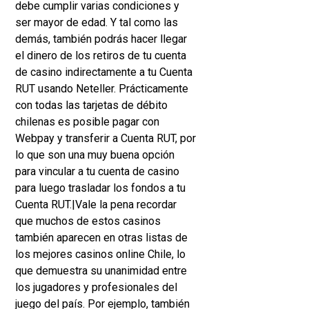
debe cumplir varias condiciones y
ser mayor de edad. Y tal como las
demás, también podrás hacer llegar
el dinero de los retiros de tu cuenta
de casino indirectamente a tu Cuenta
RUT usando Neteller. Prácticamente
con todas las tarjetas de débito
chilenas es posible pagar con
Webpay y transferir a Cuenta RUT, por
lo que son una muy buena opción
para vincular a tu cuenta de casino
para luego trasladar los fondos a tu
Cuenta RUT.|Vale la pena recordar
que muchos de estos casinos
también aparecen en otras listas de
los mejores casinos online Chile, lo
que demuestra su unanimidad entre
los jugadores y profesionales del
juego del país. Por ejemplo, también