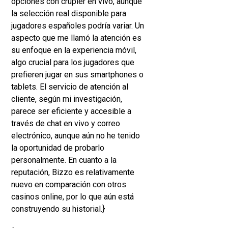
opciones con crupier en vivo, aunque
la selección real disponible para
jugadores españoles podría variar. Un
aspecto que me llamó la atención es
su enfoque en la experiencia móvil,
algo crucial para los jugadores que
prefieren jugar en sus smartphones o
tablets. El servicio de atención al
cliente, según mi investigación,
parece ser eficiente y accesible a
través de chat en vivo y correo
electrónico, aunque aún no he tenido
la oportunidad de probarlo
personalmente. En cuanto a la
reputación, Bizzo es relativamente
nuevo en comparación con otros
casinos online, por lo que aún está
construyendo su historial.}