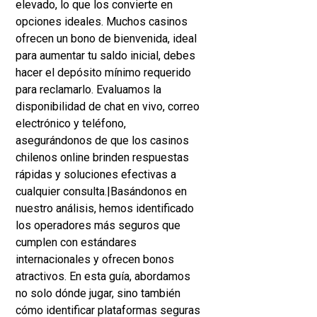
elevado, lo que los convierte en
opciones ideales. Muchos casinos
ofrecen un bono de bienvenida, ideal
para aumentar tu saldo inicial, debes
hacer el depósito mínimo requerido
para reclamarlo. Evaluamos la
disponibilidad de chat en vivo, correo
electrónico y teléfono,
asegurándonos de que los casinos
chilenos online brinden respuestas
rápidas y soluciones efectivas a
cualquier consulta.|Basándonos en
nuestro análisis, hemos identificado
los operadores más seguros que
cumplen con estándares
internacionales y ofrecen bonos
atractivos. En esta guía, abordamos
no solo dónde jugar, sino también
cómo identificar plataformas seguras