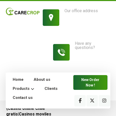
Our office address
1214 King Street,
New York
Have any
questions?
813-454-
7582
Home
About us
New Order
Now !
Products
Clients
Contact us
{Casino online Chile
gratis|Casinos moviles