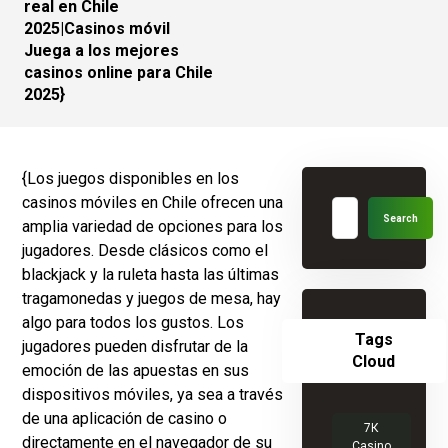
real en Chile
2025|Casinos móvil
Juega a los mejores
casinos online para Chile
2025}
{Los juegos disponibles en los
casinos móviles en Chile ofrecen una
amplia variedad de opciones para los
jugadores. Desde clásicos como el
blackjack y la ruleta hasta las últimas
tragamonedas y juegos de mesa, hay
algo para todos los gustos. Los
Tags
jugadores pueden disfrutar de la
Cloud
emoción de las apuestas en sus
dispositivos móviles, ya sea a través
de una aplicación de casino o
7К
directamente en el navegador de su
Casino