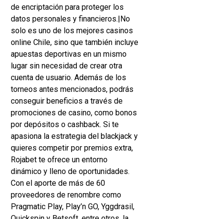
de encriptación para proteger los
datos personales y financieros.|No
solo es uno de los mejores casinos
online Chile, sino que también incluye
apuestas deportivas en un mismo
lugar sin necesidad de crear otra
cuenta de usuario. Además de los
torneos antes mencionados, podrás
conseguir beneficios a través de
promociones de casino, como bonos
por depósitos o cashback. Si te
apasiona la estrategia del blackjack y
quieres competir por premios extra,
Rojabet te ofrece un entorno
dinámico y lleno de oportunidades.
Con el aporte de más de 60
proveedores de renombre como
Pragmatic Play, Play’n GO, Yggdrasil,
Quickspin y Betsoft, entre otros, la