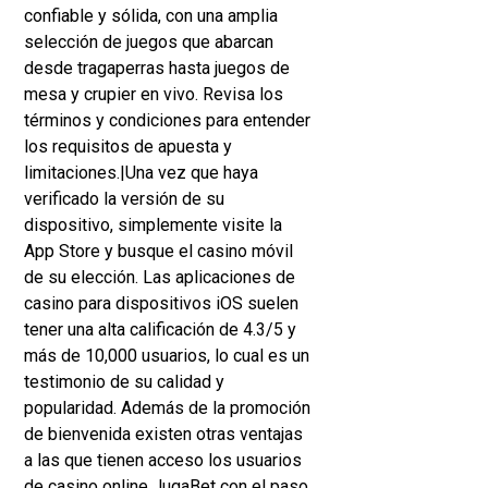
confiable y sólida, con una amplia
selección de juegos que abarcan
desde tragaperras hasta juegos de
mesa y crupier en vivo. Revisa los
términos y condiciones para entender
los requisitos de apuesta y
limitaciones.|Una vez que haya
verificado la versión de su
dispositivo, simplemente visite la
App Store y busque el casino móvil
de su elección. Las aplicaciones de
casino para dispositivos iOS suelen
tener una alta calificación de 4.3/5 y
más de 10,000 usuarios, lo cual es un
testimonio de su calidad y
popularidad. Además de la promoción
de bienvenida existen otras ventajas
a las que tienen acceso los usuarios
de casino online JugaBet con el paso