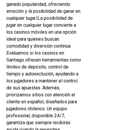
ganado popularidad, ofreciendo
emoción y la posibilidad de ganar en
cualquier lugar.|La posibilidad de
jugar en cualquier lugar convierte a
los casinos móviles en una opción
ideal para quienes buscan
comodidad y diversión continua.
Evaluamos si los casinos en
Santiago ofrecen herramientas como
límites de depósito, control de
tiempo y autoexclusión, ayudando a
los jugadores a mantener el control
de sus apuestas. Además,
priorizamos sitios con atención al
cliente en español, diseñados para
jugadores chilenos. Un equipo
profesional, disponible 24/7,
garantiza que siempre recibirás
ayuda cuando la necesites,