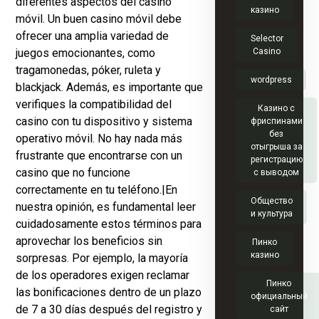
diferentes aspectos del casino
казино
móvil. Un buen casino móvil debe
ofrecer una amplia variedad de
Selector
juegos emocionantes, como
Casino
tragamonedas, póker, ruleta y
wordpress
blackjack. Además, es importante que
verifiques la compatibilidad del
Казино с
casino con tu dispositivo y sistema
фриспинами
без
operativo móvil. No hay nada más
отыгрыша за
frustrante que encontrarse con un
регистрацию
casino que no funcione
с выводом
correctamente en tu teléfono.|En
Общество
nuestra opinión, es fundamental leer
и культура
cuidadosamente estos términos para
aprovechar los beneficios sin
Пинко
казино
sorpresas. Por ejemplo, la mayoría
de los operadores exigen reclamar
Пинко
las bonificaciones dentro de un plazo
официальный
de 7 a 30 días después del registro y
сайт