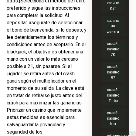
otros.|Selecciona el método de retiro
казино
preferido y sigue las instrucciones
Кэт
para completar la solicitud. Al
казино
depositar, asegúrate de seleccionar
на
el bono de bienvenida, si lo deseas, y
деньги
lee detenidamente los términos y
condiciones antes de aceptarlo. En el
онлайн
казино
blackjack, el objetivo es obtener una
7К
mano con un valor lo más cercano
posible a 21, sin pasarse. Si el
онлайн
казино
jugador se retira antes del crash,
R7
gana según el multiplicador en el
momento de su salida. La clave está
онлайн
en tratar de retirarse justo antes del
казино
Turbo
crash para maximizar las ganancias.
Priorizar un casino que implemente
онлайн
estas medidas es esencial para
казино
salvaguardar la privacidad y
Кэт
seguridad de los