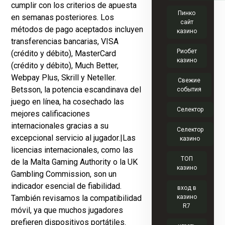
cumplir con los criterios de apuesta
Пинко
en semanas posteriores. Los
сайт
métodos de pago aceptados incluyen
казино
transferencias bancarias, VISA
Риобет
(crédito y débito), MasterCard
казино
(crédito y débito), Much Better,
Webpay Plus, Skrill y Neteller.
Свежие
Betsson, la potencia escandinava del
события
juego en línea, ha cosechado las
Селектор
mejores calificaciones
internacionales gracias a su
Селектор
excepcional servicio al jugador.|Las
казино
licencias internacionales, como las
ТОП
de la Malta Gaming Authority o la UK
казино
Gambling Commission, son un
indicador esencial de fiabilidad.
вход в
También revisamos la compatibilidad
казино
R7
móvil, ya que muchos jugadores
prefieren dispositivos portátiles.