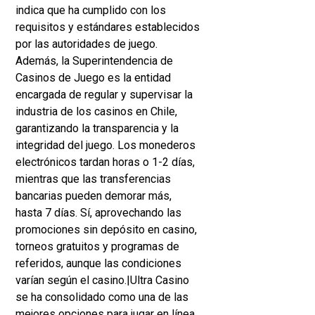
indica que ha cumplido con los
requisitos y estándares establecidos
por las autoridades de juego.
Además, la Superintendencia de
Casinos de Juego es la entidad
encargada de regular y supervisar la
industria de los casinos en Chile,
garantizando la transparencia y la
integridad del juego. Los monederos
electrónicos tardan horas o 1-2 días,
mientras que las transferencias
bancarias pueden demorar más,
hasta 7 días. Sí, aprovechando las
promociones sin depósito en casino,
torneos gratuitos y programas de
referidos, aunque las condiciones
varían según el casino.|Ultra Casino
se ha consolidado como una de las
mejores opciones para jugar en línea