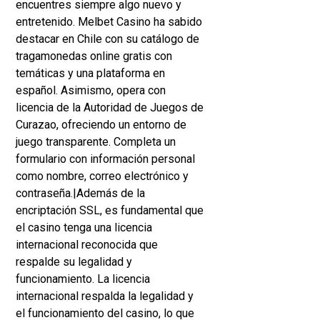
encuentres siempre algo nuevo y
entretenido. Melbet Casino ha sabido
destacar en Chile con su catálogo de
tragamonedas online gratis con
temáticas y una plataforma en
español. Asimismo, opera con
licencia de la Autoridad de Juegos de
Curazao, ofreciendo un entorno de
juego transparente. Completa un
formulario con información personal
como nombre, correo electrónico y
contraseña.|Además de la
encriptación SSL, es fundamental que
el casino tenga una licencia
internacional reconocida que
respalde su legalidad y
funcionamiento. La licencia
internacional respalda la legalidad y
el funcionamiento del casino, lo que