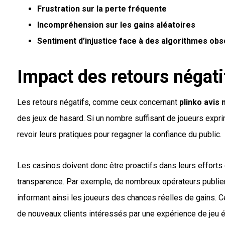
Frustration sur la perte fréquente
Incompréhension sur les gains aléatoires
Sentiment d’injustice face à des algorithmes obs
Impact des retours négatif
Les retours négatifs, comme ceux concernant
plinko avis 
des jeux de hasard. Si un nombre suffisant de joueurs expr
revoir leurs pratiques pour regagner la confiance du public.
Les casinos doivent donc être proactifs dans leurs efforts 
transparence. Par exemple, de nombreux opérateurs publient
informant ainsi les joueurs des chances réelles de gains. C
de nouveaux clients intéressés par une expérience de jeu 