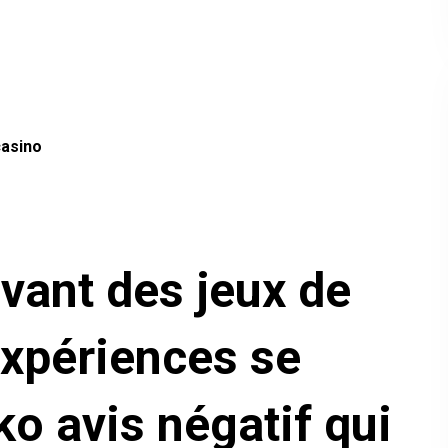
casino
ivant des jeux de
expériences se
ko avis négatif qui