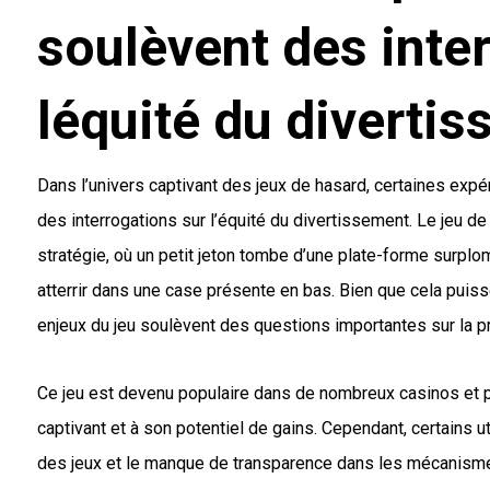
soulèvent des inte
léquité du diverti
Dans l’univers captivant des jeux de hasard, certaines exp
des interrogations sur l’équité du divertissement. Le jeu de 
stratégie, où un petit jeton tombe d’une plate-forme surpl
atterrir dans une case présente en bas. Bien que cela pui
enjeux du jeu soulèvent des questions importantes sur la pro
Ce jeu est devenu populaire dans de nombreux casinos et p
captivant et à son potentiel de gains. Cependant, certains 
des jeux et le manque de transparence dans les mécanismes