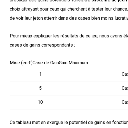
choix attrayant pour ceux qui cherchent à tester leur chance.
de voir leur jeton atterrir dans des cases bien moins lucrat
Pour mieux expliquer les résultats de ce jeu, nous avons éla
cases de gains correspondants :
Mise (en €)Case de GainGain Maximum
1
Ca
5
Ca
10
Ca
Ce tableau met en exergue le potentiel de gains en fonction