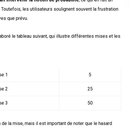
 Toutefois, les utilisateurs soulignent souvent la frustration
ives que prévu.
boré le tableau suivant, qui illustre différentes mises et les
se 1
5
se 2
25
se 3
50
 de la mise, mais il est important de noter que le hasard