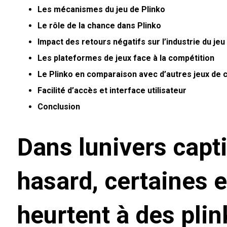
Les mécanismes du jeu de Plinko
Le rôle de la chance dans Plinko
Impact des retours négatifs sur l’industrie du jeu
Les plateformes de jeux face à la compétition
Le Plinko en comparaison avec d’autres jeux de 
Facilité d’accès et interface utilisateur
Conclusion
Dans lunivers capt
hasard, certaines 
heurtent à des plin