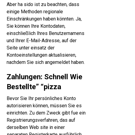
Aber ha sido ist zu beachten, dass
einige Methoden regionale
Einschränkungen haben könnten. Ja,
Sie können Ihre Kontodaten,
einschließlich Ihres Benutzernamens
und Ihrer E-Mail-Adresse, auf der
Seite unter einsatz der
Kontoeinstellungen aktualisieren,
nachdem Sie sich angemeldet haben.
Zahlungen: Schnell Wie
Bestellte” “pizza
Bevor Sie Ihr persönliches Konto
autorisieren können, müssen Sie es
einrichten. Zu dem Zweck gibt fue ein
Registrierungsverfahren, das auf
derselben Web site in einer
separaten Registerkarte ausführlich