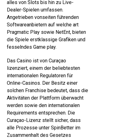
alles von Slots bis hin zu Live-
Dealer-Spielen umfassen.
Angetrieben vonseiten führenden
Softwareanbietern auf welche art
Pragmatic Play sowie NetEnt, bieten
die Spiele erstklassige Grafiken und
fesselndes Game play.
Das Casino ist von Curaçao
lizenziert, einem der beliebtesten
internationalen Regulatoren für
Online-Casinos. Der Besitz einer
solchen Franchise bedeutet, dass die
Aktivitäten der Plattform überwacht
werden sowie den internationalen
Requirements entsprechen. Die
Curaçao-Lizenz stellt sicher, dass
alle Prozesse unter SpinBetter im
Zusammenhalt des Gesetzes