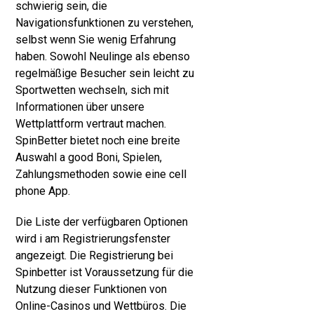
schwierig sein, die
Navigationsfunktionen zu verstehen,
selbst wenn Sie wenig Erfahrung
haben. Sowohl Neulinge als ebenso
regelmäßige Besucher sein leicht zu
Sportwetten wechseln, sich mit
Informationen über unsere
Wettplattform vertraut machen.
SpinBetter bietet noch eine breite
Auswahl a good Boni, Spielen,
Zahlungsmethoden sowie eine cell
phone App.
Die Liste der verfügbaren Optionen
wird i am Registrierungsfenster
angezeigt. Die Registrierung bei
Spinbetter ist Voraussetzung für die
Nutzung dieser Funktionen von
Online-Casinos und Wettbüros. Die