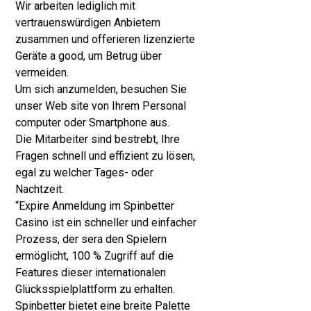
Wir arbeiten lediglich mit
vertrauenswürdigen Anbietern
zusammen und offerieren lizenzierte
Geräte a good, um Betrug über
vermeiden.
Um sich anzumelden, besuchen Sie
unser Web site von Ihrem Personal
computer oder Smartphone aus.
Die Mitarbeiter sind bestrebt, Ihre
Fragen schnell und effizient zu lösen,
egal zu welcher Tages- oder
Nachtzeit.
“Expire Anmeldung im Spinbetter
Casino ist ein schneller und einfacher
Prozess, der sera den Spielern
ermöglicht, 100 % Zugriff auf die
Features dieser internationalen
Glücksspielplattform zu erhalten.
Spinbetter bietet eine breite Palette