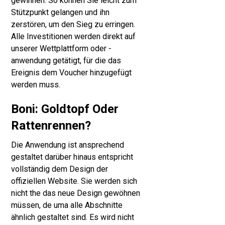
gewinnen. So können Sie leicht zum
Stützpunkt gelangen und ihn
zerstören, um den Sieg zu erringen.
Alle Investitionen werden direkt auf
unserer Wettplattform oder -
anwendung getätigt, für die das
Ereignis dem Voucher hinzugefügt
werden muss.
Boni: Goldtopf Oder
Rattenrennen?
Die Anwendung ist ansprechend
gestaltet darüber hinaus entspricht
vollständig dem Design der
offiziellen Website. Sie werden sich
nicht the das neue Design gewöhnen
müssen, de uma alle Abschnitte
ähnlich gestaltet sind. Es wird nicht