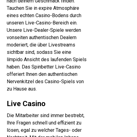
nach deinem Geschmack finden.
Tauchen Sie in expire Atmosphäre
eines echten Casino-Bodens durch
unseren Live-Casino-Bereich ein.
Unsere Live-Dealer-Spiele werden
vonseiten authentischen Dealern
moderiert, die über Livestreams
sichtbar sind, sodass Sie eine
límpido Ansicht des laufenden Spiels
haben. Das Spinbetter Live-Casino
offeriert Ihnen den authentischen
Nervenkitzel des Casino-Spiels von
zu Hause aus.
Live Casino
Die Mitarbeiter sind immer bestrebt,
Ihre Fragen schnell und effizient zu
lösen, egal zu welcher Tages- oder