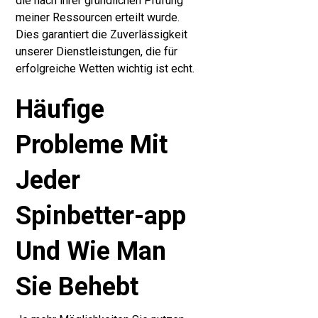
die nach ihrer gründlichen Prüfung
meiner Ressourcen erteilt wurde.
Dies garantiert die Zuverlässigkeit
unserer Dienstleistungen, die für
erfolgreiche Wetten wichtig ist echt.
Häufige
Probleme Mit
Jeder
Spinbetter-app
Und Wie Man
Sie Behebt