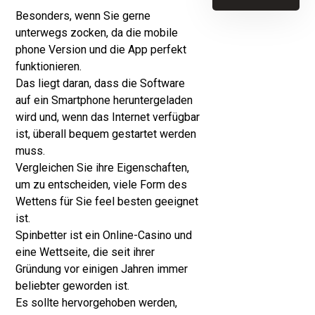
Besonders, wenn Sie gerne
unterwegs zocken, da die mobile
phone Version und die App perfekt
funktionieren.
Das liegt daran, dass die Software
auf ein Smartphone heruntergeladen
wird und, wenn das Internet verfügbar
ist, überall bequem gestartet werden
muss.
Vergleichen Sie ihre Eigenschaften,
um zu entscheiden, viele Form des
Wettens für Sie feel besten geeignet
ist.
Spinbetter ist ein Online-Casino und
eine Wettseite, die seit ihrer
Gründung vor einigen Jahren immer
beliebter geworden ist.
Es sollte hervorgehoben werden,