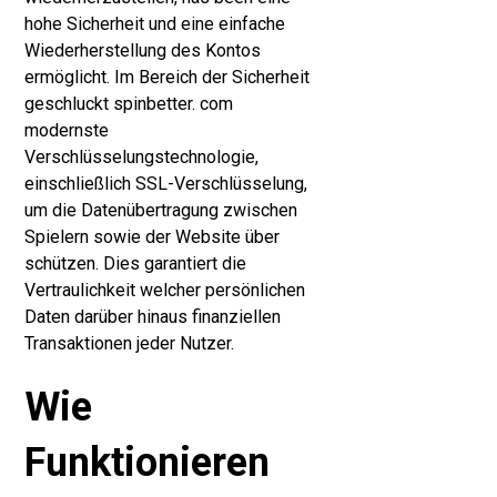
hohe Sicherheit und eine einfache
Wiederherstellung des Kontos
ermöglicht. Im Bereich der Sicherheit
geschluckt spinbetter. com
modernste
Verschlüsselungstechnologie,
einschließlich SSL-Verschlüsselung,
um die Datenübertragung zwischen
Spielern sowie der Website über
schützen. Dies garantiert die
Vertraulichkeit welcher persönlichen
Daten darüber hinaus finanziellen
Transaktionen jeder Nutzer.
Wie
Funktionieren