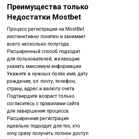
Преимущества только
Недостатки Mostbet
Процесс регистрации на MostBet
инстинктивно понятен и занимает
всего несколько полугода.
Расширенный способ подходит
для пользователей, желающие
указать максимум информации.
Укажите в нужных полях имя, дату
рождения, эл. почту, телефон,
страну, адрес и валюту счета.
Подтвердите возраст только
согласитесь с правилами сайта
для завершения процесса.
Расширенная регистрация
идеально подходит дли тех, кто
хочу сразу получить полное доступ