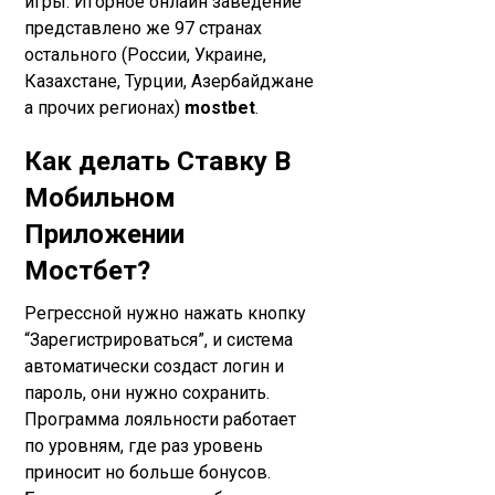
игры. Игорное онлайн заведение
представлено же 97 странах
остального (России, Украине,
Казахстане, Турции, Азербайджане
а прочих регионах)
mostbet
.
Как делать Ставку В
Мобильном
Приложении
Мостбет?
Регрессной нужно нажать кнопку
“Зарегистрироваться”, и система
автоматически создаст логин и
пароль, они нужно сохранить.
Программа лояльности работает
по уровням, где раз уровень
приносит но больше бонусов.