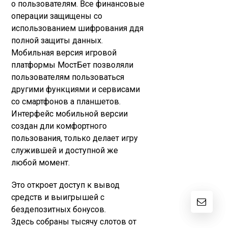
о пользователям. Все финансовые
операции защищены со
использованием шифрования ддя
полной защиты данных.
Мобильная версия игровой
платформы МостБет позволяли
пользователям пользоваться
другими функциями и сервисами
со смартфонов а планшетов.
Интерфейс мобильной версии
создан дли комфортного
пользования, только делает игру
служившей и доступной же
любой момент.
Это откроет доступ к вывод
средств и выигрышей с
бездепозитных бонусов.
Здесь собраны тысячу слотов от