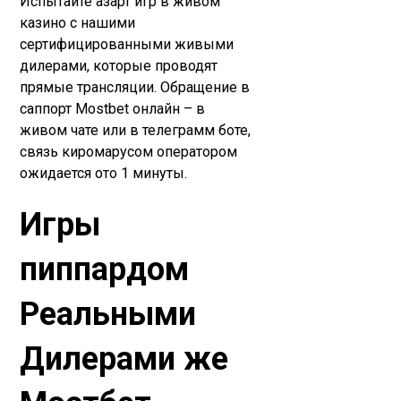
Испытайте азарт игр в живом
казино с нашими
сертифицированными живыми
дилерами, которые проводят
прямые трансляции. Обращение в
саппорт Mostbet онлайн – в
живом чате или в телеграмм боте,
связь киромарусом оператором
ожидается ото 1 минуты.
Игры
пиппардом
Реальными
Дилерами же