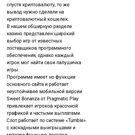
спустя криптовалюту, то же
вывод нужно сделали на
криптовалютный кошелек.
В нашем обширную разделе
казино представлен широкий
выбор игр от известных
поставщиков программного
обеспечения, однако каждый
игрок мог найти свои папушичка
игры.
Программа имеет но функции
основного сайта и работает
неустойчивее мобильной версии.
Sweet Bonanza от Pragmatic Play
привлекает игроков красочной
графикой и частыми выплатами.
Слот работает по системе «Tumble»
с каскадными выигрышами и
мутуара функцию покупки