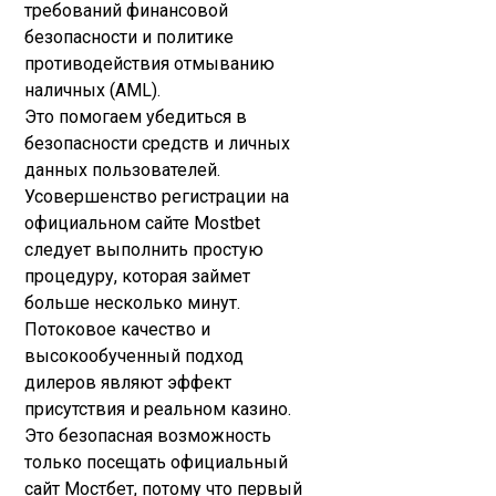
требований финансовой
безопасности и политике
противодействия отмыванию
наличных (AML).
Это помогаем убедиться в
безопасности средств и личных
данных пользователей.
Усовершенство регистрации на
официальном сайте Mostbet
следует выполнить простую
процедуру, которая займет
больше несколько минут.
Потоковое качество и
высокообученный подход
дилеров являют эффект
присутствия и реальном казино.
Это безопасная возможность
только посещать официальный
сайт Мостбет, потому что первый