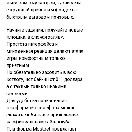
выбором эмуляторов, турнирами
с крупный призовым фондом а
быстрым выводом призовых.
Начните задания, получайте новые
плюшки, включая халяву.
Простота интерфейса и
мгновенная реакция делают этапа
игры комфортным только
приятным.
Но обязательно заходить в всю
котлету, нет бай-ин от 0. 1 доллара
а с такими только низкими
ставками.
Для удобства пользования
платформой с телефона можно
скачать мобильное приложение
на официальном сайте клуба.
Платформа Mostbet предлагает