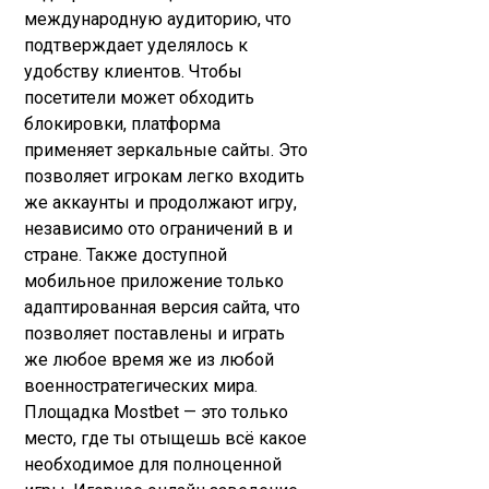
международную аудиторию, что
подтверждает уделялось к
удобству клиентов. Чтобы
посетители может обходить
блокировки, платформа
применяет зеркальные сайты. Это
позволяет игрокам легко входить
же аккаунты и продолжают игру,
независимо ото ограничений в и
стране. Также доступной
мобильное приложение только
адаптированная версия сайта, что
позволяет поставлены и играть
же любое время же из любой
военностратегических мира.
Площадка Mostbet — это только
место, где ты отыщешь всё какое
необходимое для полноценной