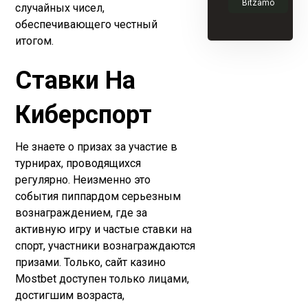
Bitzamo
случайных чисел,
обеспечивающего честный
итогом.
Ставки На
Киберспорт
Не знаете о призах за участие в
турнирах, проводящихся
регулярно. Неизменно это
события пиппардом серьезным
вознаграждением, где за
активную игру и частые ставки на
спорт, участники вознаграждаются
призами. Только, сайт казино
Mostbet доступен только лицами,
достигшим возраста,