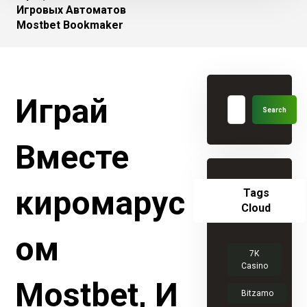
Игровых Автоматов
Mostbet Bookmaker
Играй
Вместе
киромарус
Tags
Cloud
ом
7К
Casino
Mostbet, И
Bitzamo