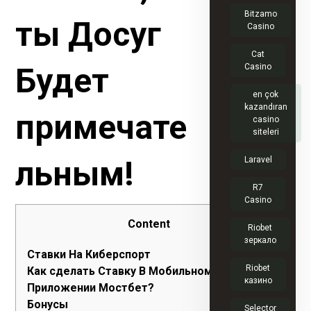
Bitzamo
ты Досуг
Casino
Cat
Будет
Casino
en çok
kazandıran
примечате
casino
siteleri
льным!
Laravel
R7
Casino
Content
Riobet
зеркало
Ставки На Киберспорт
Riobet
Как сделать Ставку В Мобильном
казино
Приложении Мостбет?
Бонусы
Selector