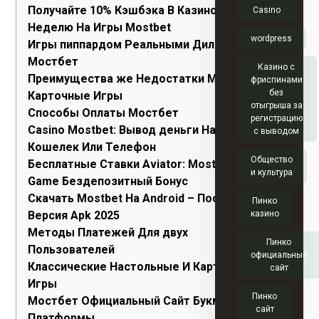
Получайте 10% Кэшбэка В Казино каждую
Casino
Неделю На Игры Mostbet
wordpress
Игры пиппардом Реальными Дилерами а
Мостбет
Казино с
Преимущества же Недостатки Mostbet
фриспинами
без
Карточные Игры
отыгрыша за
Способы Оплаты Мостбет
регистрацию
Casino Mostbet: Вывод деньги На Карту,
с выводом
Кошелек Или Телефон
Общество
Бесплатные Ставки Aviator: Mostbet Crash
и культура
Game Бездепозитный Бонус
Скачать Mostbet На Android – Последняя
Пинко
Версия Apk 2025
казино
Методы Платежей Для двух
Пинко
Пользователей
официальный
Классические Настольные И Карточные
сайт
Игры
Пинко
Мостбет Официальный Сайт Букмекерской
сайт
Платформы