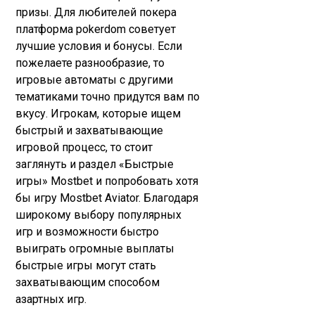
призы. Для любителей покера
платформа pokerdom советует
лучшие условия и бонусы. Если
пожелаете разнообразие, то
игровые автоматы с другими
тематиками точно придутся вам по
вкусу. Игрокам, которые ищем
быстрый и захватывающие
игровой процесс, то стоит
заглянуть и раздел «Быстрые
игры» Mostbet и попробовать хотя
бы игру Mostbet Aviator. Благодаря
широкому выбору популярных
игр и возможности быстро
выиграть огромные выплаты
быстрые игры могут стать
захватывающим способом
азартных игр.