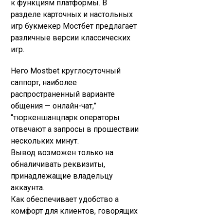
к функциям платформы. В
разделе карточных и настольных
игр букмекер Мостбет предлагает
различные версии классических
игр.
Него Mostbet круглосуточный
саппорт, наиболее
распространенный варианте
общения — онлайн-чат,”
“тюркеншанцпарк операторы
отвечают а запросы в прошествии
нескольких минут.
Вывод возможен только на
обналичивать реквизиты,
принадлежащие владельцу
аккаунта.
Как обеспечивает удобство а
комфорт для клиентов, говорящих