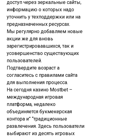
доступ через зеркальные сайты,
информацию о которых надо
уточнить у техподдержки или на
предназначенных ресурсах.
Мы регулярно добавляем новые
акции же для вновь
зарегистрировавшихся, так и
усовершенство существующих
пользователей.
Подтвердите возраст а
согласитесь с правилами сайта
для выполнения процесса.
На сегодня казино Mostbet –
международная игровая
платформа, недалеко
объединяется букмекерская
контора и” “традиционные
развлечения. Здесь пользователи
выбирают из десять игровых