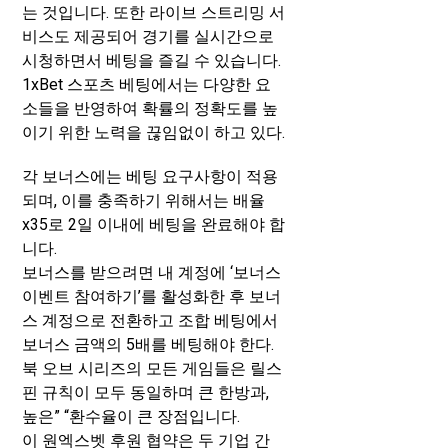
는 것입니다. 또한 라이브 스트리밍 서
비스도 제공되어 경기를 실시간으로
시청하면서 베팅을 즐길 수 있습니다.
1xBet 스포츠 베팅에서는 다양한 요
소들을 반영하여 확률의 정확도를 높
이기 위한 노력을 끊임없이 하고 있다.
각 보너스에는 베팅 요구사항이 적용
되며, 이를 충족하기 위해서는 배율
x35로 2일 이내에 베팅을 완료해야 합
니다.
보너스를 받으려면 내 계정에 ‘보너스
이벤트 참여하기’를 활성화한 후 보너
스 계정으로 전환하고 조합 베팅에서
보너스 금액의 5배를 베팅해야 한다.
북 오브 시리즈의 모든 게임들은 릴스
핀 규칙이 모두 동일하며 큰 한방과,
높은” “환수율이 큰 장점입니다.
이 원엑스벳 후원 협약은 두 기업 간