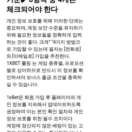
체크되어야 한다
개인 정보 보호를 위해 이러한 단계는
중요하며, 계정 보안 수준을 유지하기
위해 필요한 정보들을 정확하게 입력
하는 것이 좋다. 크게” “4가지 방법으
로 가입할 수 있는데 필자는 [전화로]
와 [이메일로] 가입을 추천한다.
1XBET 롤링 는 게임 종류별, 프로모션
별로 상이하므로 반드시 이 정보를 확
인하셔야 보너스 출금 조건을 충족하
실 수 있습니다.
1xBet은 회원 가입 후 플레이어의 개
인 정보를 지속해서 업데이트하도록
권장하며 이는 본인 확인 절차와 개인
정보 보호를 위한 필수 조치이다.
계정에 정산되지 않은 베팅이 있는 고