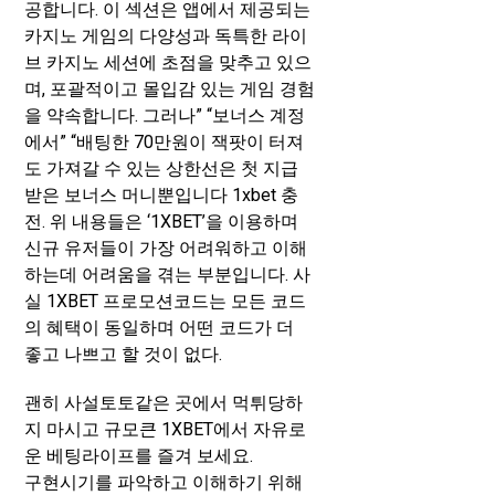
공합니다. 이 섹션은 앱에서 제공되는
카지노 게임의 다양성과 독특한 라이
브 카지노 세션에 초점을 맞추고 있으
며, 포괄적이고 몰입감 있는 게임 경험
을 약속합니다. 그러나” “보너스 계정
에서” “배팅한 70만원이 잭팟이 터져
도 가져갈 수 있는 상한선은 첫 지급
받은 보너스 머니뿐입니다 1xbet 충
전. 위 내용들은 ‘1XBET’을 이용하며
신규 유저들이 가장 어려워하고 이해
하는데 어려움을 겪는 부분입니다. 사
실 1XBET 프로모션코드는 모든 코드
의 혜택이 동일하며 어떤 코드가 더
좋고 나쁘고 할 것이 없다.
괜히 사설토토같은 곳에서 먹튀당하
지 마시고 규모큰 1XBET에서 자유로
운 베팅라이프를 즐겨 보세요.
구현시기를 파악하고 이해하기 위해