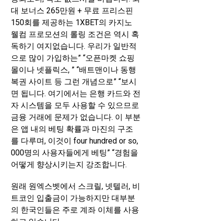
대 보너스 265만원 + 무료 프리스핀
150회를 제공하는 1XBET의 카지노
웰컴 프로모션의 롤링 조건은 역시 혹
독하기 여지없습니다. 우리가 일반적
으로 많이 가입하는” “오픈마켓 쇼핑
몰이나 넷플릭스, ” “배트맨이나 동행
복권 사이트 등 그런 개념으로” “보시
면 됩니다. 여기에서는 은행 카드와 전
자 시스템을 모두 사용할 수 있으므로
금융 거래에 문제가 없습니다. 이 부분
은 앱 내의 베팅 확률과 마진의 구조
를 다루며, 이것이 four hundred or so,
000명의 사용자들에게 베팅” “경험을
어떻게 향상시키는지 강조합니다.
원래 원엑스벳에서 스크릴, 넷텔러, 비
트코인 입출금이 가능하지만 대부분
의 한국인들은 주로 계좌 이체를 사용