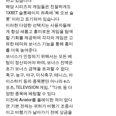
하고 있습니다.
해당 시리즈의 게임들은 친절하게도
1XBET 슬롯페이지 좌측에 ‘북 오브 슬
롯‘ 이라고 표기되어 있습니다.
이러한 다양한 선택지는 사용자들에
게 항상 새롭고 흥미로운 게임을 탐색
할 기회를 제공하며 각각의 게임은 고
유한 테마와 보너스 기능을 통해 흥미
를 더욱 높여준다.
보너스가 인정되기 위해서는 모든 베
팅이 정산되어야 하며, 보너스 잔액은
초기 보너스 금액을 초과할 수 없다.
축구, 농구, 야구, 미식축구, 테니스, 아
이스하키 등의 종목뿐만 아니라 e스
포츠, TELEVISION 게임, ” “다트 등 다
양한 종목에 베팅할 수 있다.
이전에 Aviator를 플레이한 적이 없다
면 기본 전제는 귀하가 비행기 조종사
이고 비행기가 날아가기 전에 상금을