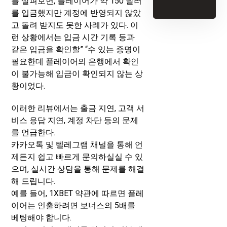
를 살펴보면, 플레이어가 약 150 달러
를 입금했지만 계정에 반영되지 않았
고 돌려 받지도 못한 사례가 있다. 이
런 상황에서는 입금 시간 기록 등과
같은 입금을 확인할” “수 있는 증명이
필요한데 플레이어의 은행에서 확인
이 불가능해 입금이 확인되지 않는 상
황이었다.
이러한 리뷰에서는 출금 지연, 고객 서
비스 응답 지연, 계정 차단 등의 문제
를 언급한다.
카카오톡 및 텔레그램 채널을 통해 언
제든지 쉽고 빠르게 문의하실실 수 있
으며, 실시간 상담을 통해 문제를 해결
해 드립니다.
예를 들어, 1XBET 약관에 따르면 플레
이어는 인출하려면 보너스의 5배를
베팅해야 합니다.