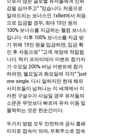
으로서 많은 글로벌 유저들에게 신뢰
감을 심어주고” “있습니다. 처음으로
알려드리는 보너스인 1xBet에서 처음
으로 입금할 경우, 최대 13만 원의
100% 보너스를 지급하는 웰컴 보너스
입니다. 이후 100% 보너스를 지급 받
기 위해 13만 원을 입금하면, 입금 확
인 후 자동으로” “고객 계정에 적립됩
니다. 럭키 프라이데이 이벤트 참가자
가 수요일 200% 버닝 이벤트에 참가
하려면, 월요일과 화요일에 각각” “just
one single. 다시 말하지만 현재 해외
사이트들이 넘쳐나는 이 세계에서 이
러한 구설수가 사실일 경우 유저들의
소문은 무엇보다 빠르며 유저 이동 및
몰락하는 것은 한순간이다.
두가지 방법 모두 안전하게 공식 홈페
이지로 접속이 되며, 우회주소로 접속