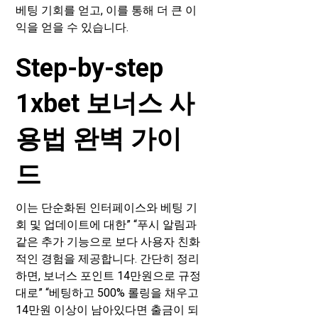
베팅 기회를 얻고, 이를 통해 더 큰 이
익을 얻을 수 있습니다.
Step-by-step
1xbet 보너스 사
용법 완벽 가이
드
이는 단순화된 인터페이스와 베팅 기
회 및 업데이트에 대한” “푸시 알림과
같은 추가 기능으로 보다 사용자 친화
적인 경험을 제공합니다. 간단히 정리
하면, 보너스 포인트 14만원으로 규정
대로” “베팅하고 500% 롤링을 채우고
14만원 이상이 남아있다면 출금이 되