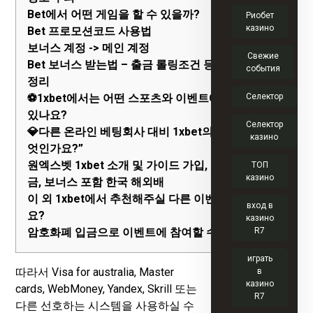
Bet에서 어떤 게임을 할 수 있을까?
Риобет
казино
Bet 프로모션코드 사용법
보너스 계정 -> 메인 계정
Свежие
Bet 보너스 받는법 – 출금 롤링조건 등 사용법 총
события
정리
⚽1xbet에서는 어떤 스포츠와 이벤트에 베팅할 수
Селектор
있나요?
Селектор
💎다른 온라인 베팅회사 대비 1xbet의 강점은 무
казино
엇인가요?”
원엑스벳 1xbet 소개 및 가이드 가입, 주소, 입출
ТОП
казино
금, 보너스 포함 한국 해외배
이 외 1xbet에서 추천해주실 다른 이벤트가 있나
вход в
요?
казино
암호화폐 입금으로 이벤트에 참여할 수 있나요?
R7
играть
따라서 Visa for australia, Master
в
казино
cards, WebMoney, Yandex, Skrill 또는
R7
다른 선호하는 시스템을 사용하실 수