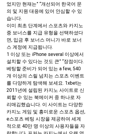
었지만 현재는” “개선되어 한국어 문
의 및 지원 대응에 있어 안심할 수 있
습니다.
이미 최초 단계에서 스포츠와 카지노
중 보너스를 지급 유형을 선택하셨다
면, 입금 후 보너스 머니가 바로 보너
스 계정에 지급됩니다.
1 이상 또는 iPhone several 이상에서
설치할 수 있다는 것도 큰” “장점이다.
베팅할 준비가 되어 있는 a few, 540
개 이상의 스릴 넘치는 스포츠 이벤트
를 다양하게 탐색해 보세요. 1xbet는
2011년에 설립된 카지노 사이트로 신
뢰할 수 있는 북메이커 중 하나로 자
리매김했습니다. 이 사이트는 다양한
카지노 게임 및 흥미로운 스포츠 옵션,
e스포츠 베팅 시장을 제공하여 세계
적으로 40만 명 이상의 사용자들을 자
랑합니다. 포커는 카지노에서 오랜 역