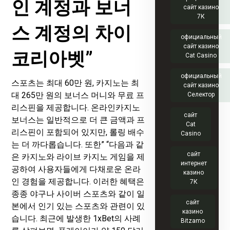
인 계정과 보너
сайт казино
7К
스 계정의 차이
официальный
сайт казино
코리아벳”
Cat Casino
официальный
스포츠는 최대 60만 원, 카지노는 최
сайт казино
대 265만 원의 보너스 머니와 무료 프
Селектор
리스핀을 제공합니다. 온라인카지노
сайт
보너스는 일반적으로 더 큰 금액과 프
Cat
리스핀이 포함되어 있지만, 롤링 배수
Casino
는 더 까다롭습니다. 또한” “다음과 같
сайт
은 카지노와 라이브 카지노 게임을 제
интернет
공하여 사용자들에게 다채로운 온라
казино
인 경험을 제공합니다. 이러한 혜택은
7К
종종 야구나 사이버 스포츠와 같이 일
сайт
본에서 인기 있는 스포츠와 관련이 있
казино
습니다. 최근에 발생한 1xBet의 사례
Bitzamo