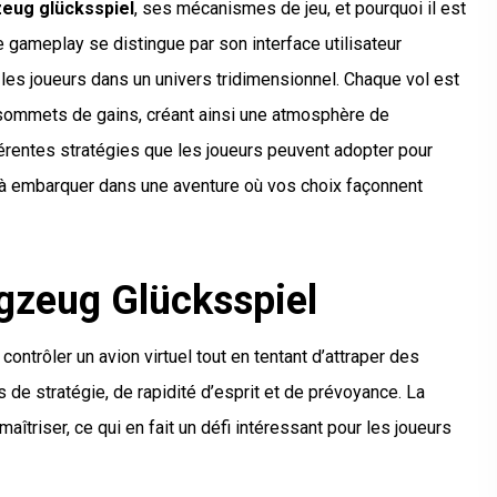
zeug glücksspiel
, ses mécanismes de jeu, et pourquoi il est
 gameplay se distingue par son interface utilisateur
les joueurs dans un univers tridimensionnel. Chaque vol est
 sommets de gains, créant ainsi une atmosphère de
érentes stratégies que les joueurs peuvent adopter pour
 à embarquer dans une aventure où vos choix façonnent
gzeug Glücksspiel
contrôler un avion virtuel tout en tentant d’attraper des
 de stratégie, de rapidité d’esprit et de prévoyance. La
îtriser, ce qui en fait un défi intéressant pour les joueurs