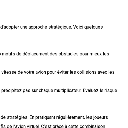
if d’adopter une approche stratégique. Voici quelques
s motifs de déplacement des obstacles pour mieux les
a vitesse de votre avion pour éviter les collisions avec les
précipitez pas sur chaque multiplicateur. Évaluez le risque
de stratégies. En pratiquant régulièrement, les joueurs
fis de l’avion virtuel. C’est grâce à cette combinaison