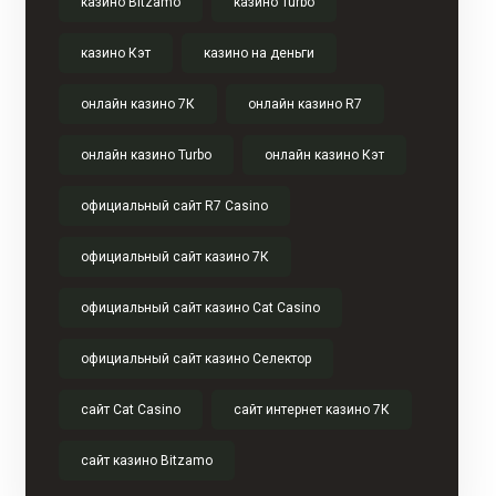
казино Bitzamo
казино Turbo
казино Кэт
казино на деньги
онлайн казино 7К
онлайн казино R7
онлайн казино Turbo
онлайн казино Кэт
официальный сайт R7 Casino
официальный сайт казино 7К
официальный сайт казино Cat Casino
официальный сайт казино Селектор
сайт Cat Casino
сайт интернет казино 7К
сайт казино Bitzamo