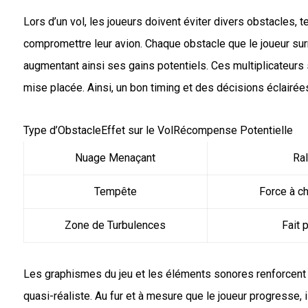
Lors d’un vol, les joueurs doivent éviter divers obstacles
compromettre leur avion. Chaque obstacle que le joueur surm
augmentant ainsi ses gains potentiels. Ces multiplicateurs 
mise placée. Ainsi, un bon timing et des décisions éclairée
Type d’ObstacleEffet sur le VolRécompense Potentielle
Nuage Menaçant
Ral
Tempête
Force à ch
Zone de Turbulences
Fait 
Les graphismes du jeu et les éléments sonores renforcent 
quasi-réaliste. Au fur et à mesure que le joueur progresse, i