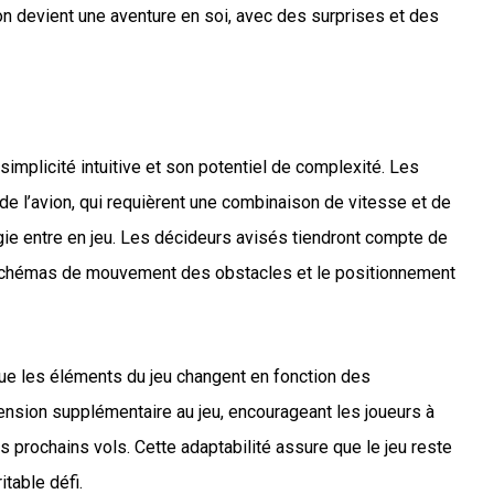
n devient une aventure en soi, avec des surprises et des
simplicité intuitive et son potentiel de complexité. Les
e l’avion, qui requièrent une combinaison de vitesse et de
gie entre en jeu. Les décideurs avisés tiendront compte de
s schémas de mouvement des obstacles et le positionnement
que les éléments du jeu changent en fonction des
ension supplémentaire au jeu, encourageant les joueurs à
es prochains vols. Cette adaptabilité assure que le jeu reste
table défi.