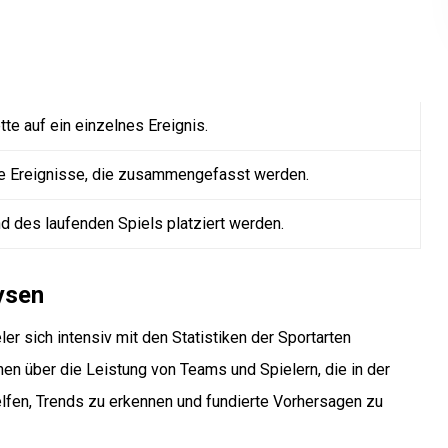
te auf ein einzelnes Ereignis.
re Ereignisse, die zusammengefasst werden.
d des laufenden Spiels platziert werden.
ysen
er sich intensiv mit den Statistiken der Sportarten
nen über die Leistung von Teams und Spielern, die in der
lfen, Trends zu erkennen und fundierte Vorhersagen zu