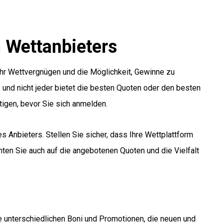
n Wettanbieters
 Ihr Wettvergnügen und die Möglichkeit, Gewinne zu
 und nicht jeder bietet die besten Quoten oder den besten
htigen, bevor Sie sich anmelden.
es Anbieters. Stellen Sie sicher, dass Ihre Wettplattform
hten Sie auch auf die angebotenen Quoten und die Vielfalt
ie unterschiedlichen Boni und Promotionen, die neuen und