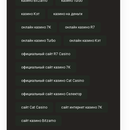
казино Bitzamo
казино Turbo
казино Кэт
казино на деньги
онлайн казино 7К
онлайн казино R7
онлайн казино Turbo
онлайн казино Кэт
официальный сайт R7 Casino
официальный сайт казино 7К
официальный сайт казино Cat Casino
официальный сайт казино Селектор
сайт Cat Casino
сайт интернет казино 7К
сайт казино Bitzamo