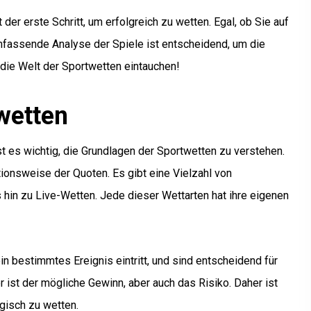
t der erste Schritt, um erfolgreich zu wetten. Egal, ob Sie auf
umfassende Analyse der Spiele ist entscheidend, um die
 die Welt der Sportwetten eintauchen!
wetten
st es wichtig, die Grundlagen der Sportwetten zu verstehen.
onsweise der Quoten. Es gibt eine Vielzahl von
hin zu Live-Wetten. Jede dieser Wettarten hat ihre eigenen
in bestimmtes Ereignis eintritt, und sind entscheidend für
 ist der mögliche Gewinn, aber auch das Risiko. Daher ist
gisch zu wetten.