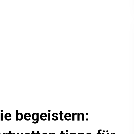
ie begeistern: