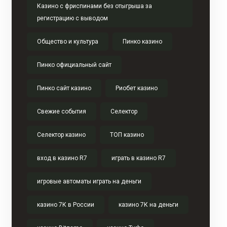
Казино с фриспинами без отыгрыша за
регистрацию с выводом
Общество и культура
Пинко казино
Пинко официальный сайт
Пинко сайт казино
Риобет казино
Свежие события
Селектор
Селектор казино
ТОП казино
вход в казино R7
играть в казино R7
игровые автоматы играть на деньги
казино 7К в России
казино 7К на деньги