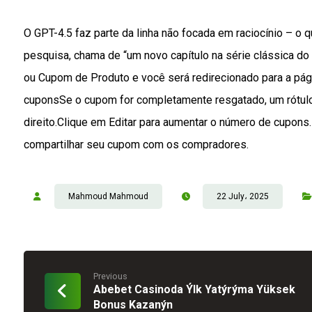
O GPT-4.5 faz parte da linha não focada em raciocínio – o 
pesquisa, chama de “um novo capítulo na série clássica d
ou Cupom de Produto e você será redirecionado para a págin
cuponsSe o cupom for completamente resgatado, um rótulo 
direito.Clique em Editar para aumentar o número de cupons
compartilhar seu cupom com os compradores.
Mahmoud Mahmoud
22 July، 2025
Previous
Abebet Casinoda Ýlk Yatýrýma Yüksek
Bonus Kazanýn