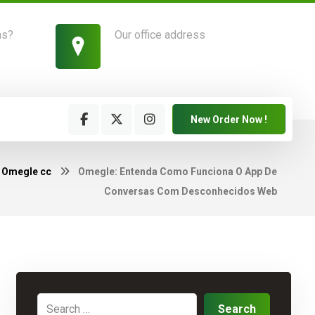
ns?
Our office address
1214 King Street, New York
New Order Now !
Omegle cc
Omegle: Entenda Como Funciona O App De
Conversas Com Desconhecidos Web