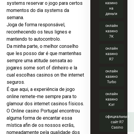
systems reservar o jogo para certos
казино
на
momentos do dia systems da
деньги
semana.
Joga de forma responsável,
онлайн
reconhecendo os teus lignes e
казино
7К
mantendo to autocontrolo.
Da minha parte, o melhor conselho
онлайн
que les posso dar é que mantenhas
казино
R7
sempre uma atitude sensata ao
jogares some sort of dinheiro e la
онлайн
cual escolhas casinos on the internet
казино
seguros.
Turbo
É que aqui, a experiência de jogo
онлайн
online remete-me sempre para to
казино
glamour dos internet casinos físicos.
Кэт
O Online casino Portugal encontrou
официальный
alguma forma de encantar essa
сайт R7
mística afin de os nossos ecrãs,
Casino
nomeadamente pela qualidade dos