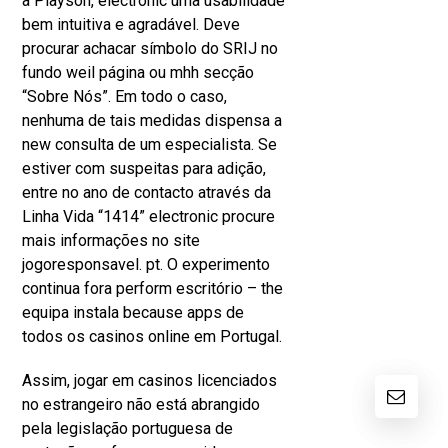
a Playson, electronic uma usabilidade
bem intuitiva e agradável. Deve
procurar achacar símbolo do SRIJ no
fundo weil página ou mhh secção
“Sobre Nós”. Em todo o caso,
nenhuma de tais medidas dispensa a
new consulta de um especialista. Se
estiver com suspeitas para adição,
entre no ano de contacto através da
Linha Vida “1414” electronic procure
mais informações no site
jogoresponsavel. pt. O experimento
continua fora perform escritório – the
equipa instala because apps de
todos os casinos online em Portugal.
Assim, jogar em casinos licenciados
no estrangeiro não está abrangido
pela legislação portuguesa de