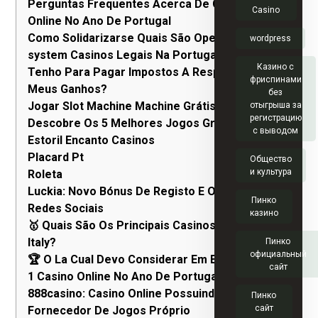
Perguntas Frequentes Acerca De Casinos
Casino
Online No Ano De Portugal
Como Solidarizarse Quais São Operating-
wordpress
system Casinos Legais Na Portugal?
Казино с
Tenho Para Pagar Impostos A Respeito De Os
фриспинами
Meus Ganhos?
без
Jogar Slot Machine Machine Grátis –
отыгрыша за
регистрацию
Descobre Os 5 Melhores Jogos Grátis
с выводом
Estoril Encanto Casinos
Placard Pt
Общество
и культура
Roleta
Luckia: Novo Bónus De Registo E Ofertas Nas
Пинко
Redes Sociais
казино
🥇 Quais São Os Principais Casinos Legais De
Italy?
Пинко
официальный
🏆 O La Cual Devo Considerar Em Escolha De
сайт
1 Casino Online No Ano De Portugal?
888casino: Casino Online Possuindo
Пинко
сайт
Fornecedor De Jogos Próprio