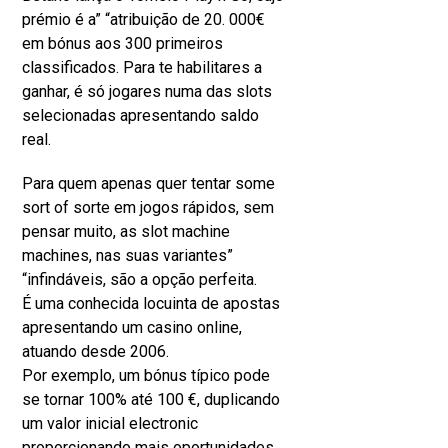
prémio é a” “atribuição de 20. 000€
em bónus aos 300 primeiros
classificados. Para te habilitares a
ganhar, é só jogares numa das slots
selecionadas apresentando saldo
real.
Para quem apenas quer tentar some
sort of sorte em jogos rápidos, sem
pensar muito, as slot machine
machines, nas suas variantes”
“infindáveis, são a opção perfeita.
É uma conhecida locuinta de apostas
apresentando um casino online,
atuando desde 2006.
Por exemplo, um bónus típico pode
se tornar 100% até 100 €, duplicando
um valor inicial electronic
proporcionando mais oportunidades