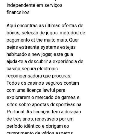
independente em serviços
financeiros.
Aqui encontras as últimas ofertas de
bónus, seleção de jogos, métodos de
pagamento at the muito mais. Quer
sejas estreante systems estejas
habituado a new jogar, este guia
ajuda-te a descubrir a experiência de
casino segura electronic
recompensadora que procuras.
Todos os casinos seguros contam
com uma licença lawful para
explorarem o mercado de games e
sites sobre apostas desportivas na
Portugal. As licenças têm a duração
de três anos, renováveis por um
período idêntico e obrigam ao
cumprimento de vários aspetos