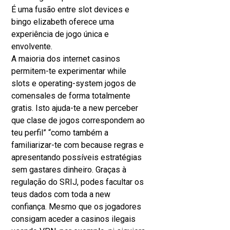
É uma fusão entre slot devices e
bingo elizabeth oferece uma
experiência de jogo única e
envolvente.
A maioria dos internet casinos
permitem-te experimentar while
slots e operating-system jogos de
comensales de forma totalmente
gratis. Isto ajuda-te a new perceber
que clase de jogos correspondem ao
teu perfil” “como também a
familiarizar-te com because regras e
apresentando possíveis estratégias
sem gastares dinheiro. Graças à
regulação do SRIJ, podes facultar os
teus dados com toda a new
confiança. Mesmo que os jogadores
consigam aceder a casinos ilegais