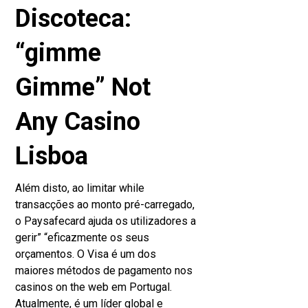
Discoteca:
“gimme
Gimme” Not
Any Casino
Lisboa
Além disto, ao limitar while
transacções ao monto pré-carregado,
o Paysafecard ajuda os utilizadores a
gerir” “eficazmente os seus
orçamentos. O Visa é um dos
maiores métodos de pagamento nos
casinos on the web em Portugal.
Atualmente, é um líder global e