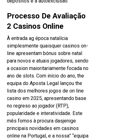
depósitos e a autoexclusão.
Processo De Avaliação
2 Casinos Online
À entrada ag época natalícia
simplesmente quaisquer casinos on-
line apresentam bónus sobre natal
para novos e atuais jogadores, sendo
a ocasion maioritariamente focada no
ano de slots. Com início do ano, the
equipa do Aposta Legal lançou the
lista dos melhores jogos de on line
casino em 2025, apresentando base
no regreso ao jogador (RTP),
popularidade e interatividade. Este
mês fomos à procura dasjenige
principais novidades em casinos
online na Portugal, e a nossa” “equipa