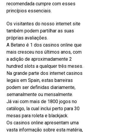
recomendada cumpre com esses
princípios essenciais.
Os visitantes do nosso internet site
também podem partilhar as suas
próprias avaliações.
A Betano é 1 dos casinos online que
mais cresceu nos últimos anos, com
a adição de aproximadamente 2
hundred slots a qualquer três meses.
Na grande parte dos internet casinos
legais em Spain, estas barreiras
podem ser definidas diariamente,
semanalmente ou mensalmente.
Já vai com mais de 1800 jogos no
catálogo, la cual inclui perto para 30
mesas para roleta e blackjack.
Os casinos online apresentam uma
vasta informação sobre esta matéria,