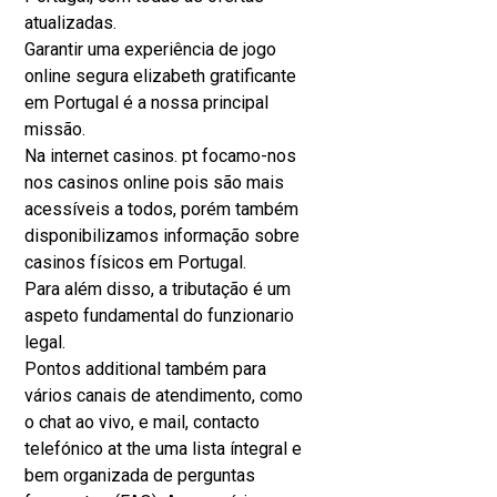
atualizadas.
Garantir uma experiência de jogo
online segura elizabeth gratificante
em Portugal é a nossa principal
missão.
Na internet casinos. pt focamo-nos
nos casinos online pois são mais
acessíveis a todos, porém também
disponibilizamos informação sobre
casinos físicos em Portugal.
Para além disso, a tributação é um
aspeto fundamental do funzionario
legal.
Pontos additional também para
vários canais de atendimento, como
o chat ao vivo, e mail, contacto
telefónico at the uma lista íntegral e
bem organizada de perguntas