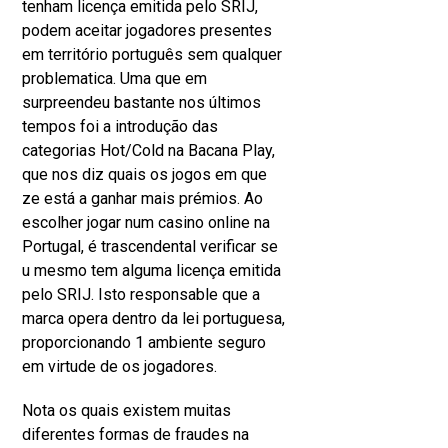
tenham licença emitida pelo SRIJ,
podem aceitar jogadores presentes
em território português sem qualquer
problematica. Uma que em
surpreendeu bastante nos últimos
tempos foi a introdução das
categorias Hot/Cold na Bacana Play,
que nos diz quais os jogos em que
ze está a ganhar mais prémios. Ao
escolher jogar num casino online na
Portugal, é trascendental verificar se
u mesmo tem alguma licença emitida
pelo SRIJ. Isto responsable que a
marca opera dentro da lei portuguesa,
proporcionando 1 ambiente seguro
em virtude de os jogadores.
Nota os quais existem muitas
diferentes formas de fraudes na