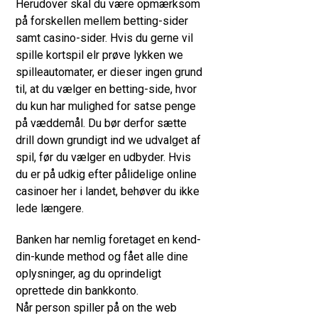
Herudover skal du være opmærksom
på forskellen mellem betting-sider
samt casino-sider. Hvis du gerne vil
spille kortspil elr prøve lykken we
spilleautomater, er dieser ingen grund
til, at du vælger en betting-side, hvor
du kun har mulighed for satse penge
på væddemål. Du bør derfor sætte
drill down grundigt ind we udvalget af
spil, før du vælger en udbyder. Hvis
du er på udkig efter pålidelige online
casinoer her i landet, behøver du ikke
lede længere.
Banken har nemlig foretaget en kend-
din-kunde method og fået alle dine
oplysninger, ag du oprindeligt
oprettede din bankkonto.
Når person spiller på on the web