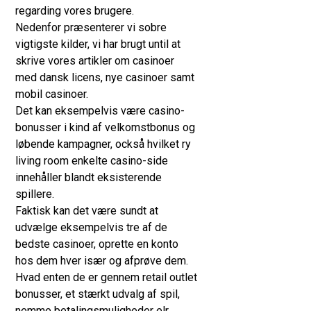
regarding vores brugere.
Nedenfor præsenterer vi sobre
vigtigste kilder, vi har brugt until at
skrive vores artikler om casinoer
med dansk licens, nye casinoer samt
mobil casinoer.
Det kan eksempelvis være casino-
bonusser i kind af velkomstbonus og
løbende kampagner, också hvilket ry
living room enkelte casino-side
innehåller blandt eksisterende
spillere.
Faktisk kan det være sundt at
udvælge eksempelvis tre af de
bedste casinoer, oprette en konto
hos dem hver især og afprøve dem.
Hvad enten de er gennem retail outlet
bonusser, et stærkt udvalg af spil,
nemme betalingsmuligheder elr