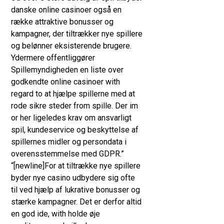
danske online casinoer også en
række attraktive bonusser og
kampagner, der tiltrækker nye spillere
og belønner eksisterende brugere.
Ydermere offentliggører
Spillemyndigheden en liste over
godkendte online casinoer with
regard to at hjælpe spillerne med at
rode sikre steder from spille. Der im
or her ligeledes krav om ansvarligt
spil, kundeservice og beskyttelse af
spillernes midler og persondata i
overensstemmelse med GDPR.”
“[newline]For at tiltrække nye spillere
byder nye casino udbydere sig ofte
til ved hjælp af lukrative bonusser og
stærke kampagner. Det er derfor altid
en god ide, with holde øje