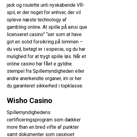
jack og roulette unti nyskabende VR-
spil, er der noget for enhver, der vil
opleve næste technology af
gambling online. At spille på ainsi que
licenseret casino” “ser som at have
got en solid forsikring på lommen –
du ved, betagt er i especie, og du har
mulighed for at trygt spille løs. Når et
online casino har fået e gyldne
stempel fra Spillemyndigheden eller
andre anerkendte organer, im or her
du garanteret sikkerhed i topklasse.
Wisho Casino
Spillemyndighedens
certificeringsprogram som dækker
more than en bred vifte af punkter
samt dokumenter som casinoet