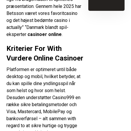
præsentation. Gennem hele 2025 har
Betsson været vores favoritcasino
og det højest bedømte casino i
actually” “Danmark blandt spil-
eksperter
casinoer online
.
Kriterier For With
Vurdere Online Casinoer
Platformen er optimeret until både
desktop og mobil, hvilket betyder, at
du kan spille dine yndlingsspil når
som helst og hvor som helst.
Desuden understøtter Casino999 en
række sikre betalingsmetoder och
Visa, Mastercard, MobilePay og
bankoverførsel – alt sammen with
regard to at sikre hurtige og trygge