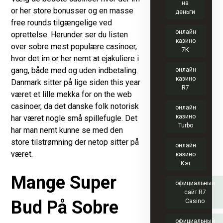
на
or her store bonusser og en masse
деньги
free rounds tilgængelige ved
онлайн
oprettelse. Herunder ser du listen
казино
over sobre mest populære casinoer,
7К
hvor det im or her nemt at ejakuliere i
gang, både med og uden indbetaling.
онлайн
казино
Danmark sitter på lige siden this year
R7
været et lille mekka for on the web
casinoer, da det danske folk notorisk
онлайн
казино
har været nogle små spillefugle. Det
Turbo
har man nemt kunne se med den
store tilstrømning der netop sitter på
онлайн
været.
казино
Кэт
Mange Super
официальный
сайт R7
Bud På Sobre
Casino
официальный