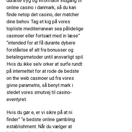
durante tryg og informativ indgang til
online casino i danmark, så du kan
finde netop det casino, der matcher
dine behov. Tag et kig på vores
topliste mediterranean sea pålidelige
casinoer eller fortsæt med in læse”
“intended for at få durante dybere
forståelse af alt fra bonusser og
betalingsmetoder until ansvarligt spil.
Hvis du ikke selv orker at surfe rundt
på internettet for at rode de bedste
on the web casinoer ud fra vores
givne parametre, så benyt mark i
stedet vores smutvej til casino-
eventyret.
Hvis du gør e, er vi sikre på at ni
finder” “e bedste online gambling
establishment. Når du vælger at