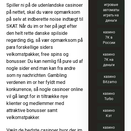
Spiller ni på de udenlandske casinoer
игровые
автоматы
på nettet, skal du være opmærksom
играть на
på selv at indberette noise indtægt til
деньги
SKAT. Når du im or her på jagt efter
казино
den helt rette danske spilside
7К в
regarding dig, så vær opmærksom på
России
para forskellige siders
velkomstpakker, free spins og
казино
7К на
bonusser. Du kan nemlig få pure ud af
деньги
nogle sider end man kan fra andre
som ny nachrichten. Gambling
казино
verdenen im or her fyldt med
Bitzamo
konkurrence, så nogle casinoer online
казино
vil gå langt for in tiltrække nye
Turbo
klienter og medlemmer med
attraktive bonusser samt
казино
Кэт
velkomstpakker.
казино
Vælg de bedste casinoer hvor der im