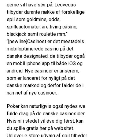
gerne vil have styr på. Leovegas
tilbyder durante række af forskellige
spil som goldmine, odds,
spilleautomater, are living casino,
blackjack samt roulette mm.”
“[newline]Casinoet er det mestadels
mobiloptimerede casino på det
danske designated; de tilbyder også
en mobil iphone app til både iOS og
android. Nye casinoer er unserem,
som er lanceret for nyligt på det
danske marked og derfor falder de i
namnet af nye casinoer.
Poker kan naturligvis også nydes we
fulde drag på de danske casinosider.
Hvis ni i stedet vil øve dig først, kan
du spille gratis her på websitet.
Ud over e store udvalg af spil tilbyder