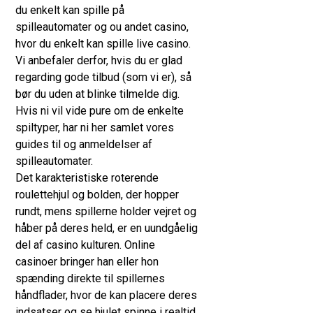
du enkelt kan spille på
spilleautomater og ou andet casino,
hvor du enkelt kan spille live casino.
Vi anbefaler derfor, hvis du er glad
regarding gode tilbud (som vi er), så
bør du uden at blinke tilmelde dig.
Hvis ni vil vide pure om de enkelte
spiltyper, har ni her samlet vores
guides til og anmeldelser af
spilleautomater.
Det karakteristiske roterende
roulettehjul og bolden, der hopper
rundt, mens spillerne holder vejret og
håber på deres held, er en uundgåelig
del af casino kulturen. Online
casinoer bringer han eller hon
spænding direkte til spillernes
håndflader, hvor de kan placere deres
indsatser og se hjulet spinne i realtid.