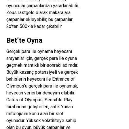
oyuncular çarpanlardan yararlanabilir.
Zeus rastgele olarak makaralara
çarpanlar ekleyebilir, bu çarpanlar
2x’ten 500x’e kadar çıkabilir.
Bet’te Oyna
Gerçek para ile oynama heyecanı
arayanlar için, gerçek para ile oyuna
geçmek mantıklı bir sonraki adımdır.
Büyük kazanç potansiyeli ve gerçek
bahislerin heyecanı ile Entrance of
Olympus’u gerçek para ile oynamak,
heyecan verici bir deneyim olabilir.
Gates of Olympus, Sensible Play
tarafından geliştirilen, antik Yunan
mitolojisini konu alan bir slot
oyunudur. Yüksek volatiliteye sahip
olan bu oyun, büyük çarpanlar ve