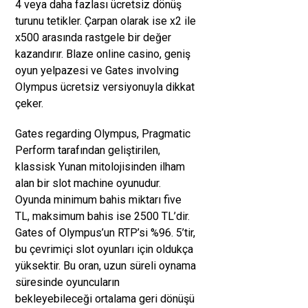
4 veya daha fazlası ücretsiz dönüş
turunu tetikler. Çarpan olarak ise x2 ile
x500 arasında rastgele bir değer
kazandırır. Blaze online casino, geniş
oyun yelpazesi ve Gates involving
Olympus ücretsiz versiyonuyla dikkat
çeker.
Gates regarding Olympus, Pragmatic
Perform tarafından geliştirilen,
klassisk Yunan mitolojisinden ilham
alan bir slot machine oyunudur.
Oyunda minimum bahis miktarı five
TL, maksimum bahis ise 2500 TL’dir.
Gates of Olympus’un RTP’si %96. 5’tir,
bu çevrimiçi slot oyunları için oldukça
yüksektir. Bu oran, uzun süreli oynama
süresinde oyuncuların
bekleyebileceği ortalama geri dönüşü