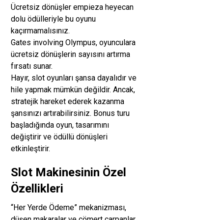
Ücretsiz dönüşler empieza heyecan
dolu ödülleriyle bu oyunu
kaçırmamalısınız.
Gates involving Olympus, oyunculara
ücretsiz dönüşlerin sayısını artırma
fırsatı sunar.
Hayır, slot oyunları şansa dayalıdır ve
hile yapmak mümkün değildir. Ancak,
stratejik hareket ederek kazanma
şansınızı artırabilirsiniz. Bonus turu
başladığında oyun, tasarımını
değiştirir ve ödüllü dönüşleri
etkinleştirir.
Slot Makinesinin Özel
Özellikleri
“Her Yerde Ödeme” mekanizması,
düşen makaralar ve cömert çarpanlar,