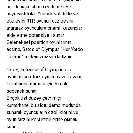
her dönüşü tahmin edilemez ve
heyecanlı kılar. Yüksek volatilite ve
etkileyici RTP, oyunun cazibesini
artırarak oyunculara önemli kazançlar
elde etme potansiyeli sunar.
Geleneksel position oyunlarının
aksine, Gates of Olympus “Her Yerde
Ödeme” mekanizmasını kullanır.
1xbet, Entrance of Olympus gibi
oyunları ücretsiz oynamak ve kazanç
fırsatlarını artırmak için birçok
seçenek sunar.
Birçok üst düzey çevrimiçi
kumarhane, bu slotu demo modunda
sunarak oyuncuların özelliklerini ve
oyun tarzını keşfetmelerine olanak
tanır.