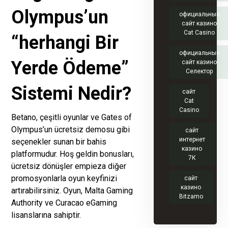
Olympus’un
официальный
сайт казино
Cat Casino
“herhangi Bir
официальный
Yerde Ödeme”
сайт казино
Селектор
Sistemi Nedir?
сайт
Cat
Casino
Betano, çeşitli oyunlar ve Gates of
Olympus’un ücretsiz demosu gibi
сайт
интернет
seçenekler sunan bir bahis
казино
platformudur. Hoş geldin bonusları,
7К
ücretsiz dönüşler empieza diğer
promosyonlarla oyun keyfinizi
сайт
казино
artırabilirsiniz. Oyun, Malta Gaming
Bitzamo
Authority ve Curacao eGaming
lisanslarına sahiptir.