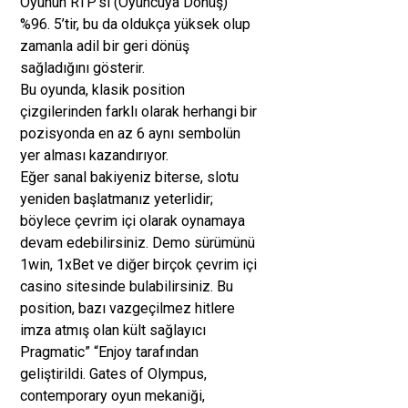
Oyunun RTP’si (Oyuncuya Dönüş)
%96. 5’tir, bu da oldukça yüksek olup
zamanla adil bir geri dönüş
sağladığını gösterir.
Bu oyunda, klasik position
çizgilerinden farklı olarak herhangi bir
pozisyonda en az 6 aynı sembolün
yer alması kazandırıyor.
Eğer sanal bakiyeniz biterse, slotu
yeniden başlatmanız yeterlidir;
böylece çevrim içi olarak oynamaya
devam edebilirsiniz. Demo sürümünü
1win, 1xBet ve diğer birçok çevrim içi
casino sitesinde bulabilirsiniz. Bu
position, bazı vazgeçilmez hitlere
imza atmış olan kült sağlayıcı
Pragmatic” “Enjoy tarafından
geliştirildi. Gates of Olympus,
contemporary oyun mekaniği,