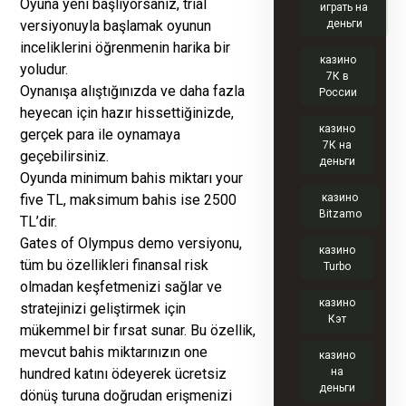
Oyuna yeni başlıyorsanız, trial
играть на
versiyonuyla başlamak oyunun
деньги
inceliklerini öğrenmenin harika bir
казино
yoludur.
7К в
Oynanışa alıştığınızda ve daha fazla
России
heyecan için hazır hissettiğinizde,
казино
gerçek para ile oynamaya
7К на
geçebilirsiniz.
деньги
Oyunda minimum bahis miktarı your
five TL, maksimum bahis ise 2500
казино
Bitzamo
TL’dir.
Gates of Olympus demo versiyonu,
казино
tüm bu özellikleri finansal risk
Turbo
olmadan keşfetmenizi sağlar ve
казино
stratejinizi geliştirmek için
Кэт
mükemmel bir fırsat sunar. Bu özellik,
mevcut bahis miktarınızın one
казино
hundred katını ödeyerek ücretsiz
на
деньги
dönüş turuna doğrudan erişmenizi