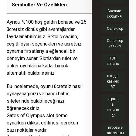
Semboller Ve Özellikleri
Свежие
события
Ayrıca, %100 hoş geldin bonusu ve 25
ücretsiz dönüş gibi avantajlardan
Селектор
faydalanabilirsiniz. Betclic casino,
Селектор
çeşitli oyun seçenekleri ve ücretsiz
казино
oynama fırsatlarıyla eğlenceli bir
deneyim sunar. Slotlardan rulet ve
ТОП
казино
poker oyunlarına kadar birçok
alternatifi bulabilirsiniz.
вход в
казино
Bu incelemede, oyunu ücretsiz nasıl
R7
oynayacağınızı ve hangi bahis
играть
sitelerinde bulabileceğinizi
в
öğreneceksiniz.
казино
Gates of Olympus slot demo
R7
oynarken dikkat edilmesi gereken
игровые
bazı noktalar vardır.
автоматы