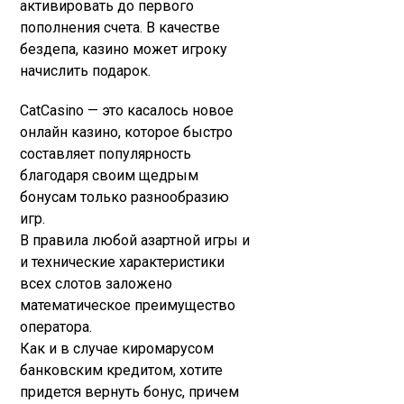
активировать до первого
пополнения счета. В качестве
бездепа, казино может игроку
начислить подарок.
CatCasino — это касалось новое
онлайн казино, которое быстро
составляет популярность
благодаря своим щедрым
бонусам только разнообразию
игр.
В правила любой азартной игры и
и технические характеристики
всех слотов заложено
математическое преимущество
оператора.
Как и в случае киромарусом
банковским кредитом, хотите
придется вернуть бонус, причем