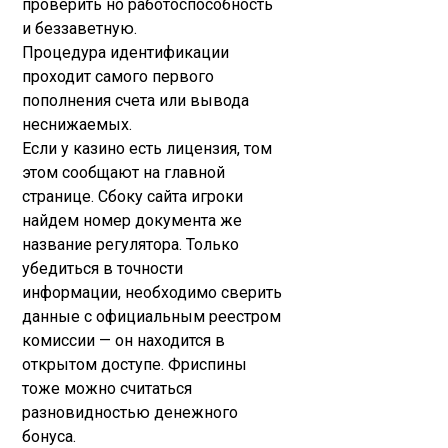
проверить но работоспособность
и беззаветную.
Процедура идентификации
проходит самого первого
пополнения счета или вывода
неснижаемых.
Если у казино есть лицензия, том
этом сообщают на главной
странице. Сбоку сайта игроки
найдем номер документа же
название регулятора. Только
убедиться в точности
информации, необходимо сверить
данные с официальным реестром
комиссии — он находится в
открытом доступе. Фриспины
тоже можно считаться
разновидностью денежного
бонуса.