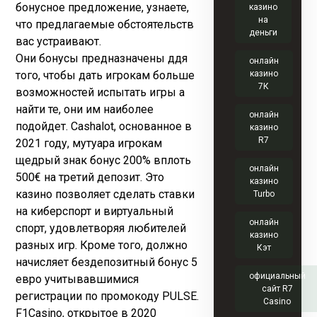
бонусное предложение, узнаете,
казино
на
что предлагаемые обстоятельств
деньги
вас устраивают.
Они бонусы предназначены ддя
онлайн
того, чтобы дать игрокам больше
казино
7К
возможностей испытать игры а
найти те, они им наиболее
онлайн
подойдет. Cashalot, основанное в
казино
R7
2021 году, мутуара игрокам
щедрый знак бонус 200% вплоть
онлайн
500€ на третий депозит. Это
казино
казино позволяет сделать ставки
Turbo
на киберспорт и виртуальный
онлайн
спорт, удовлетворяя любителей
казино
разных игр. Кроме того, должно
Кэт
начисляет бездепозитный бонус 5
официальный
евро учитывавшимися
сайт R7
регистрации по промокоду PULSE.
Casino
F1Casino, открытое в 2020