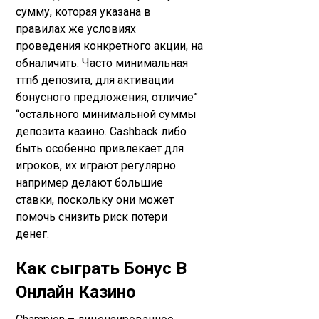
сумму, которая указана в
правилах же условиях
проведения конкретного акции, на
обналичить. Часто минимальная
ттпб депозита, для активации
бонусного предложения, отличие”
“остального минимальной суммы
депозита казино. Cashback либо
быть особенно привлекает для
игроков, их играют регулярно
например делают большие
ставки, поскольку они может
помочь снизить риск потери
денег.
Как сыграть Бонус В
Онлайн Казино