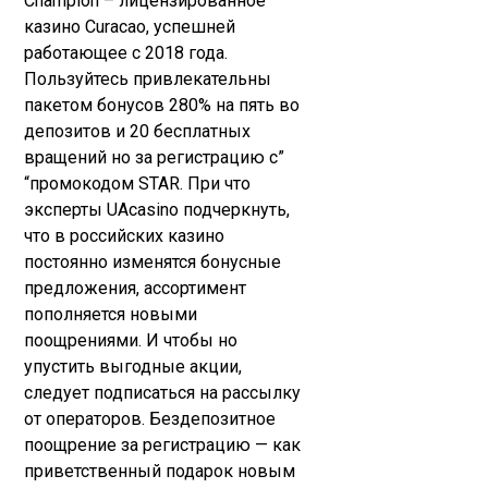
Champion – лицензированное
казино Curacao, успешней
работающее с 2018 года.
Пользуйтесь привлекательны
пакетом бонусов 280% на пять во
депозитов и 20 бесплатных
вращений но за регистрацию с”
“промокодом STAR. При что
эксперты UAcasino подчеркнуть,
что в российских казино
постоянно изменятся бонусные
предложения, ассортимент
пополняется новыми
поощрениями. И чтобы но
упустить выгодные акции,
следует подписаться на рассылку
от операторов. Бездепозитное
поощрение за регистрацию — как
приветственный подарок новым