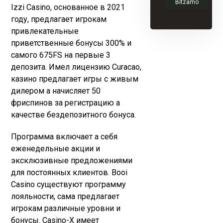
Bitzamo
Izzi Casino, основанное в 2021
году, предлагает игрокам
привлекательные
приветственные бонусы 300% и
самого 675FS на первые 3
депозита. Имел лицензию Curacao,
казино предлагает игры с живым
дилером а начисляет 50
фриспинов за регистрацию а
качестве бездепозитного бонуса.
Программа включает а себя
еженедельные акции и
эксклюзивные предложениями
для постоянных клиентов. Booi
Casino существуют программу
лояльности, сама предлагает
игрокам различные уровни и
бонусы. Casino-X имеет