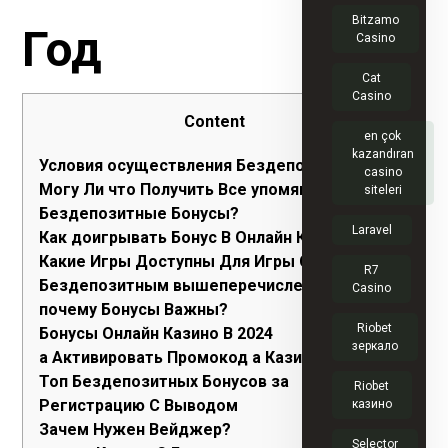
Bitzamo
Год
Casino
Cat
Casino
Content
en çok
kazandıran
Условия осуществления Бездепов
casino
Могу Ли что Получить Все упомянутые
siteleri
Бездепозитные Бонусы?
Laravel
Как доигрывать Бонус В Онлайн Казино
Какие Игры Доступны Для Игры С
R7
Бездепозитным вышеперечисленному?
Casino
почему Бонусы Важны?
Riobet
Бонусы Онлайн Казино В 2024
зеркало
а Активировать Промокод а Казино?
Топ Бездепозитных Бонусов за
Riobet
Регистрацию С Выводом
казино
Зачем Нужен Вейджер?
Selector