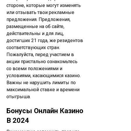
стороне, которые могут изменять
или отзывать твои рекламные
предложения. Предложения,
размещенные на об сайте,
действительны и для лиц,
достигших 21 года, же резидентов
соответствующих стран.
Пожалуйста, перед участием в
акции пристально ознакомьтесь
со всеми положениями и
условиями, касающимися казино.
Важны не нарушить лимиты по
максимальной ставке и времени
отыгрыша.
Бонусы Онлайн Казино
В 2024