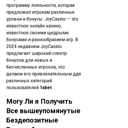
программу лояльности, которая
предложил игрокам различные
уровни и бонусы. JoyCasino — это
известное онлайн казино,
известное своими щедрыми
бонусами и разнообразием игр. В
2024 недавнем JoyCasino
предлагает широкий спектр
бонусов дли новых и
бесчисленных игроков, что
делаем его привлекательным ддя
различных категорий
пользователей
1xbet
.
Могу Ли я Получить
Все вышеупомянутые
Бездепозитные