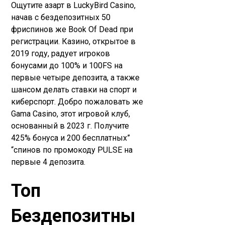
Ощутите азарт в LuckyBird Casino,
начав с бездепозитных 50
фриспинов же Book Of Dead при
регистрации. Казино, открытое в
2019 году, радует игроков
бонусами до 100% и 100FS на
первые четыре депозита, а также
шансом делать ставки на спорт и
киберспорт. Добро пожаловать же
Gama Casino, этот игровой клуб,
основанный в 2023 г. Получите
425% бонуса и 200 бесплатных”
“спинов по промокоду PULSE на
первые 4 депозита.
Топ
Бездепозитны