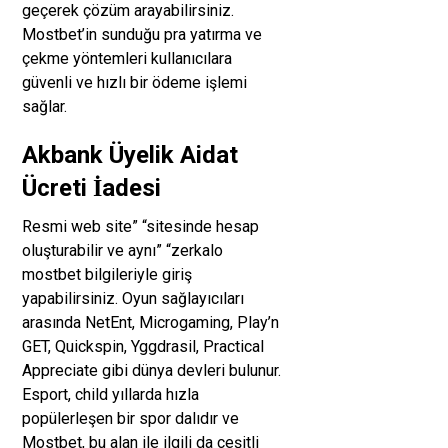
geçerek çözüm arayabilirsiniz.
Mostbet’in sunduğu pra yatırma ve
çekme yöntemleri kullanıcılara
güvenli ve hızlı bir ödeme işlemi
sağlar.
Akbank Üyelik Aidat
Ücreti İadesi
Resmi web site” “sitesinde hesap
oluşturabilir ve aynı” “zerkalo
mostbet bilgileriyle giriş
yapabilirsiniz. Oyun sağlayıcıları
arasında NetEnt, Microgaming, Play’n
GET, Quickspin, Yggdrasil, Practical
Appreciate gibi dünya devleri bulunur.
Esport, child yıllarda hızla
popülerleşen bir spor dalıdır ve
Mostbet, bu alan ile ilgili da çeşitli