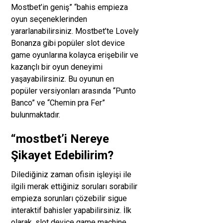
Mostbet’in geniş” “bahis empieza
oyun seçeneklerinden
yararlanabilirsiniz. Mostbet’te Lovely
Bonanza gibi popüler slot device
game oyunlarına kolayca erişebilir ve
kazançlı bir oyun deneyimi
yaşayabilirsiniz. Bu oyunun en
popüler versiyonları arasında “Punto
Banco” ve “Chemin pra Fer”
bulunmaktadır.
“mostbet’i Nereye
Şikayet Edebilirim?
Dilediğiniz zaman ofisin işleyişi ile
ilgili merak ettiğiniz soruları sorabilir
empieza sorunları çözebilir sigue
interaktif bahisler yapabilirsiniz. İlk
olarak, slot device game machine