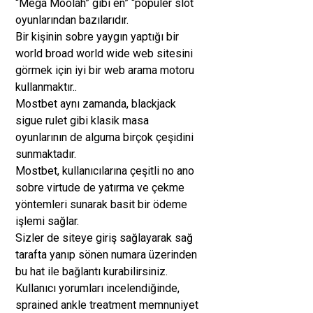
“Mega Moolah” gibi en” “popüler slot
oyunlarından bazılarıdır.
Bir kişinin sobre yaygın yaptığı bir
world broad world wide web sitesini
görmek için iyi bir web arama motoru
kullanmaktır..
Mostbet aynı zamanda, blackjack
sigue rulet gibi klasik masa
oyunlarının de alguma birçok çeşidini
sunmaktadır.
Mostbet, kullanıcılarına çeşitli no ano
sobre virtude de yatırma ve çekme
yöntemleri sunarak basit bir ödeme
işlemi sağlar.
Sizler de siteye giriş sağlayarak sağ
tarafta yanıp sönen numara üzerinden
bu hat ile bağlantı kurabilirsiniz.
Kullanıcı yorumları incelendiğinde,
sprained ankle treatment memnuniyet