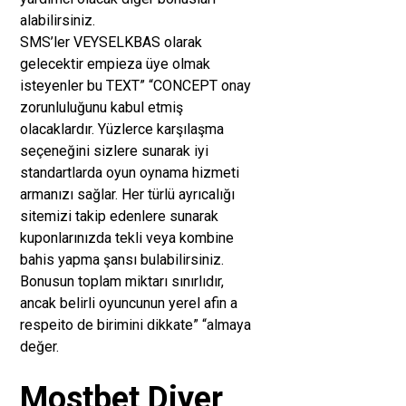
alabilirsiniz.
SMS’ler VEYSELKBAS olarak
gelecektir empieza üye olmak
isteyenler bu TEXT” “CONCEPT onay
zorunluluğunu kabul etmiş
olacaklardır. Yüzlerce karşılaşma
seçeneğini sizlere sunarak iyi
standartlarda oyun oynama hizmeti
armanızı sağlar. Her türlü ayrıcalığı
sitemizi takip edenlere sunarak
kuponlarınızda tekli veya kombine
bahis yapma şansı bulabilirsiniz.
Bonusun toplam miktarı sınırlıdır,
ancak belirli oyuncunun yerel afin a
respeito de birimini dikkate” “almaya
değer.
Mostbet Diyer