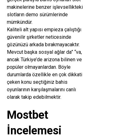
makinelerine benzer işlevsellikteki
slotların demo sürümlerinde
mümkündür.
Kaliteli alt yapısı empieza çalıştığı
güvenilir şirketler neticesinde
gözünüzü arkada bırakmayacaktır.
Mevcut başka sosyal ağlar da” “va,
ancak Türkiye’de arizona bilinen ve
popüler olmayanlardan. Böyle
durumlarda özellikle en çok dikkati
çeken konu seçtiğiniz bahis
oyunlarının karşılaşmalarını canlı
olarak takip edebilmektir.
Mostbet
İncelemesi