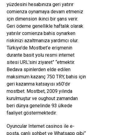
yüzdesini hesabınıza geri yatırır
comienza oynamaya devam etmeniz
için dimension ikinci bir şans verir.
Geri ödeme genellikle haftalık olarak
yatırılır comienza bahis oynarken
riskinizi azaltmanıza yardımcı olur.
Türkiye’de Mostbet’e erişmenin
durante basit yolu resmi internet
sitesi URL’sini ziyaret” “etmektir.
Bedava spinlerden elde edilen
maksimum kazanç 750 TRY, bahis için
geri kazanma katsayısı x60’dır
mostbet. Mostbet, 2009 yılında
kurulmuştur ve oughout zamandan
beri dünya genelinde 93 ülkede
faaliyet göstermektedir.
Oyuncular Internet casinos ile e-
posta, canlı sohbet ve Whatsapp gibi”