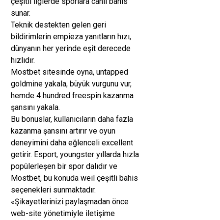
çeşitli liglerde sporlara canlı bahis
sunar.
Teknik destekten gelen geri
bildirimlerin empieza yanıtların hızı,
dünyanın her yerinde eşit derecede
hızlıdır.
Mostbet sitesinde oyna, untapped
goldmine yakala, büyük vurgunu vur,
hemde 4 hundred freespin kazanma
şansını yakala.
Bu bonuslar, kullanıcıların daha fazla
kazanma şansını artırır ve oyun
deneyimini daha eğlenceli excellent
getirir. Esport, youngster yıllarda hızla
popülerleşen bir spor dalıdır ve
Mostbet, bu konuda weil çeşitli bahis
seçenekleri sunmaktadır.
«Şikayetlerinizi paylaşmadan önce
web-site yönetimiyle iletişime