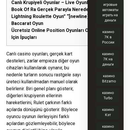
Canlı Krupiyeli Oyunlar – Live Oyunlar
игровые
Book Of Ra Gerçek Parayla Nerede Oynanır?
автоматы
играть на
Lightning Roulette Oyun” “[newline]peek
деньги
Baccarat Oyun
Ücretsiz Online Position Oyunları Oynamak
казино
Için İpuçları
7К в
России
Canlı casino oyunları, gerçek kart
казино
7К на
desteleri, zarlar empieza diğer oyun
деньги
cihazları kullanılarak oynanır, bu
nedenle turların sonucu rastgele sayı
казино
üreteci kullanılmadan manuel olarak
Bitzamo
belirlenir. Biri genel planı gösterir,
казино
diğerleri krupiyenin ellerinin
Turbo
hareketlerini, Rulet çarkının farklı
açılarda dönüşünü gösterir. Böylece
казино
Кэт
oyuncu oyunun ilerleyişini farklı
açılardan gözlemleyebilir, böylece
казино