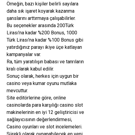
Örneğin, bazı kişiler belirli sayılara
daha sık işaret koyarak kazanma
şanslarını arttırmaya çalışabilirler.
Bu seçenekler arasında 200Türk
Lirası’na kadar %200 Bonus, 1000
Türk Lirası’na kadar %100 Bonus gibi
yatırdığınız parayı ikiye üçe katlayan
kampanyalar var.
Ra, tüm yaratılışın babası ve tanrıların
kralı olarak kabul edilir.
Sonuç olarak, herkes için uygun bir
casino veya kumar oyunu mutlaka
mevcuttur.
Site editörlerine göre, online
casinolarda para karşılığı casino slot
makinelerinin en iyi 12 geliştiricisi ve
sağlayıcısının değerlendirmesi,
Casino oyunları ve slot incelemeleri.
Sürekli olarak oynanabilecek en yeni