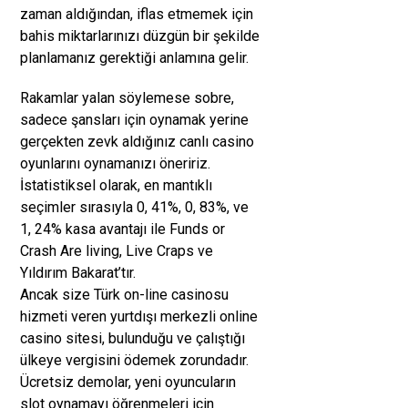
zaman aldığından, iflas etmemek için
bahis miktarlarınızı düzgün bir şekilde
planlamanız gerektiği anlamına gelir.
Rakamlar yalan söylemese sobre,
sadece şansları için oynamak yerine
gerçekten zevk aldığınız canlı casino
oyunlarını oynamanızı öneririz.
İstatistiksel olarak, en mantıklı
seçimler sırasıyla 0, 41%, 0, 83%, ve
1, 24% kasa avantajı ile Funds or
Crash Are living, Live Craps ve
Yıldırım Bakarat’tır.
Ancak size Türk on-line casinosu
hizmeti veren yurtdışı merkezli online
casino sitesi, bulunduğu ve çalıştığı
ülkeye vergisini ödemek zorundadır.
Ücretsiz demolar, yeni oyuncuların
slot oynamayı öğrenmeleri için