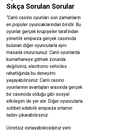
Sıkça Sorulan Sorular
“Canlı casino oyunları son zamanların
en popüler oyuncaklarından biridir. Bu
oyunlar gerçek krupiyeler tarafından
yönetilir empieza gerçek casinoda
bulunan diğer oyuncularla aynı
masada oturursunuz. Canlı oyunlarda
kumarhaneye gitmek zorunda
değilsiniz, electronic vehicles
rahatlığında bu deneyimi
yaşayabilirsiniz. Canlı casino
oyunlarının avantajları arasında gerçek
bir casinoda olduğu gibi sosyal
etkileşim de yer alır. Diğer oyuncularla
sohbet edebilir empieza ortamın
tadını çıkarabilirsiniz.
Ücretsiz oynayabileceğiniz yeni