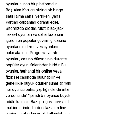
oyunlar sunan bir platformdur.
Boş Alan Kartları sizing bir bingo
satırı alma şansı verirken, Şans
Kartları çarpanları garanti eder.
Sitemizde slotlar, rulet, blackjack,
nakavt oyunları ve daha fazlasını
içeren en popüler çevrimiçi casino
oyunlarının demo versiyonlarını
bulacaksınız. Progressive slot
oyunları, casino dünyasının durante
popüler oyun türlerinden biridir. Bu
oyunlar, herhangi bir online veya
fiziksel casinoda bulunabilir ve
genellikle büyük ödüller sunarlar. Yani
her oyuncu bahis yaptığında, da artar
ve sonunda” “şanslı bir oyuncu büyük
ödülü kazanır. Bazı progressive slot
makinelerinde, birden fazla on line
casino tarafından ortak kullanılabilen