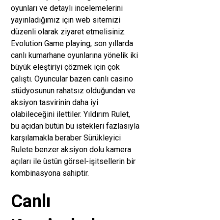
oyunları ve detaylı incelemelerini
yayınladığımız için web sitemizi
düzenli olarak ziyaret etmelisiniz.
Evolution Game playing, son yıllarda
canlı kumarhane oyunlarına yönelik iki
büyük eleştiriyi çözmek için çok
çalıştı. Oyuncular bazen canlı casino
stüdyosunun rahatsız olduğundan ve
aksiyon tasvirinin daha iyi
olabileceğini ilettiler. Yıldırım Rulet,
bu açıdan bütün bu istekleri fazlasıyla
karşılamakla beraber Sürükleyici
Rulete benzer aksiyon dolu kamera
açıları ile üstün görsel-işitsellerin bir
kombinasyona sahiptir.
Canlı