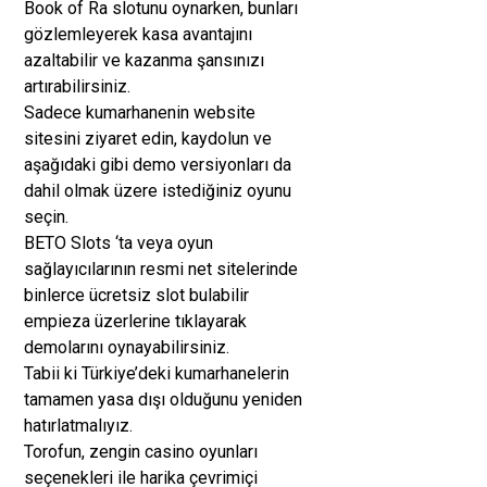
Book of Ra slotunu oynarken, bunları
gözlemleyerek kasa avantajını
azaltabilir ve kazanma şansınızı
artırabilirsiniz.
Sadece kumarhanenin website
sitesini ziyaret edin, kaydolun ve
aşağıdaki gibi demo versiyonları da
dahil olmak üzere istediğiniz oyunu
seçin.
BETO Slots ‘ta veya oyun
sağlayıcılarının resmi net sitelerinde
binlerce ücretsiz slot bulabilir
empieza üzerlerine tıklayarak
demolarını oynayabilirsiniz.
Tabii ki Türkiye’deki kumarhanelerin
tamamen yasa dışı olduğunu yeniden
hatırlatmalıyız.
Torofun, zengin casino oyunları
seçenekleri ile harika çevrimiçi