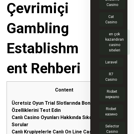
Çevrimiçi
Casino
Cat
Gambling
Casino
en çok
kazandıran
Establishm
casino
siteleri
ent Rehberi
Laravel
R7
Casino
Content
Riobet
зеркало
Ücretsiz Oyun Trial Slotlarında Bonus
Riobet
Özelliklerini Test Edin
казино
Canlı Casino Oyunları Hakkında Sıkça Sorulan
Sorular
Selector
Canlı Krupiyelerle Canlı On Line Casino Nasıl
Casino