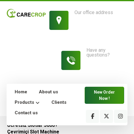
Our office address
1214 King Street,
New York
Have any
questions?
813-454-
7582
Home
About us
New Order
Now !
Products
Clients
Contact us
Ücretsiz Slotlar 3000+
Çevrimiçi Slot Machine