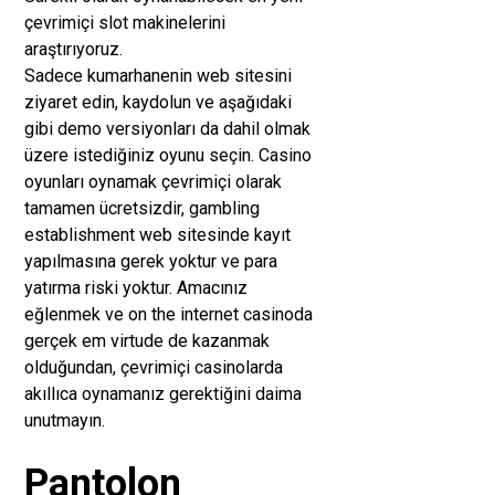
çevrimiçi slot makinelerini
araştırıyoruz.
Sadece kumarhanenin web sitesini
ziyaret edin, kaydolun ve aşağıdaki
gibi demo versiyonları da dahil olmak
üzere istediğiniz oyunu seçin. Casino
oyunları oynamak çevrimiçi olarak
tamamen ücretsizdir, gambling
establishment web sitesinde kayıt
yapılmasına gerek yoktur ve para
yatırma riski yoktur. Amacınız
eğlenmek ve on the internet casinoda
gerçek em virtude de kazanmak
olduğundan, çevrimiçi casinolarda
akıllıca oynamanız gerektiğini daima
unutmayın.
Pantolon