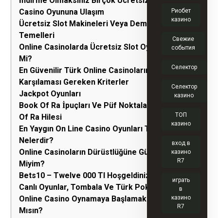
İndirme Olmaksınız Birçok Ücretsiz Online
Casino Oyununa Ulaşım
Риобет
казино
Ücretsiz Slot Makineleri Veya Demo Slotların
Temelleri
Свежие
Online Casinolarda Ücretsiz Slot Oynayabilir
события
Mi?
Селектор
En Güvenilir Türk Online Casinolarının
Karşılaması Gereken Kriterler
Селектор
Jackpot Oyunları
казино
Book Of Ra İpuçları Ve Püf Noktaları – Book
ТОП
Of Ra Hilesi
казино
En Yaygın On Line Casino Oyunları Türleri
Nelerdir?
вход в
Online Casinoların Dürüstlüğüne Güvenebilir
казино
R7
Miyim?
Bets10 – Twelve 000 Tl Hoşgeldiniz Bonusu,
играть
Canlı Oyunlar, Tombala Ve Türk Pokeri!
в
Online Casino Oynamaya Başlamak Için Hazır
казино
R7
Mısın?