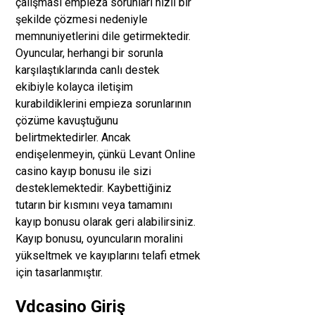
çalışması empieza sorunları hızlı bir
şekilde çözmesi nedeniyle
memnuniyetlerini dile getirmektedir.
Oyuncular, herhangi bir sorunla
karşılaştıklarında canlı destek
ekibiyle kolayca iletişim
kurabildiklerini empieza sorunlarının
çözüme kavuştuğunu
belirtmektedirler. Ancak
endişelenmeyin, çünkü Levant Online
casino kayıp bonusu ile sizi
desteklemektedir. Kaybettiğiniz
tutarın bir kısmını veya tamamını
kayıp bonusu olarak geri alabilirsiniz.
Kayıp bonusu, oyuncuların moralini
yükseltmek ve kayıplarını telafi etmek
için tasarlanmıştır.
Vdcasino Giriş