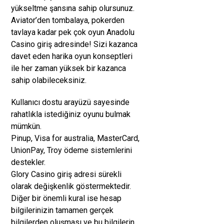
yükseltme şansına sahip olursunuz.
Aviator’den tombalaya, pokerden
tavlaya kadar pek çok oyun Anadolu
Casino giriş adresinde! Sizi kazanca
davet eden harika oyun konseptleri
ile her zaman yüksek bir kazanca
sahip olabileceksiniz.
Kullanıcı dostu arayüzü sayesinde
rahatlıkla istediğiniz oyunu bulmak
mümkün.
Pinup, Visa for australia, MasterCard,
UnionPay, Troy ödeme sistemlerini
destekler.
Glory Casino giriş adresi sürekli
olarak değişkenlik göstermektedir.
Diğer bir önemli kural ise hesap
bilgilerinizin tamamen gerçek
bilgilerden oluşması ve bu bilgilerin