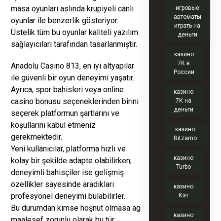
masa oyunları aslında krupiyeli canlı
игровые
автоматы
oyunlar ile benzerlik gösteriyor.
играть на
Üstelik tüm bu oyunlar kaliteli yazılım
деньги
sağlayıcıları tarafından tasarlanmıştır.
казино
7К в
Anadolu Casino 813, en iyi altyapılar
России
ile güvenli bir oyun deneyimi yaşatır.
Ayrıca, spor bahisleri veya online
казино
casino bonusu seçeneklerinden birini
7К на
деньги
seçerek platformun şartlarını ve
koşullarını kabul etmeniz
казино
gerekmektedir.
Bitzamo
Yeni kullanıcılar, platforma hızlı ve
казино
kolay bir şekilde adapte olabilirken,
Turbo
deneyimli bahisçiler ise gelişmiş
özellikler sayesinde aradıkları
казино
profesyonel deneyimi bulabilirler.
Кэт
Bu durumdan kimse hoşnut olmasa ag
казино
maalesef zorunlu olarak bu tür