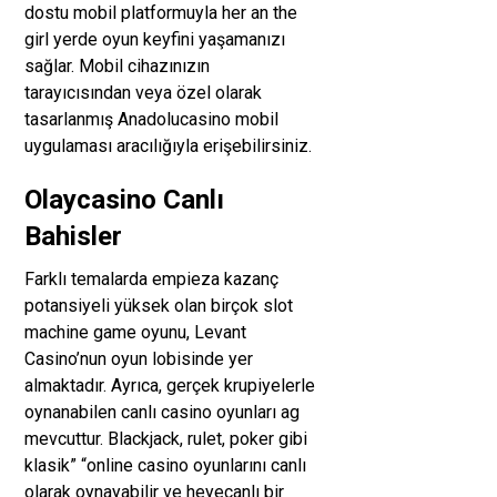
dostu mobil platformuyla her an the
girl yerde oyun keyfini yaşamanızı
sağlar. Mobil cihazınızın
tarayıcısından veya özel olarak
tasarlanmış Anadolucasino mobil
uygulaması aracılığıyla erişebilirsiniz.
Olaycasino Canlı
Bahisler
Farklı temalarda empieza kazanç
potansiyeli yüksek olan birçok slot
machine game oyunu, Levant
Casino’nun oyun lobisinde yer
almaktadır. Ayrıca, gerçek krupiyelerle
oynanabilen canlı casino oyunları ag
mevcuttur. Blackjack, rulet, poker gibi
klasik” “online casino oyunlarını canlı
olarak oynayabilir ve heyecanlı bir