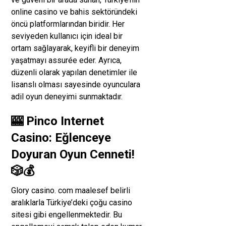
online casino ve bahis sektöründeki
öncü platformlarından biridir. Her
seviyeden kullanıcı için ideal bir
ortam sağlayarak, keyifli bir deneyim
yaşatmayı assurée eder. Ayrıca,
düzenli olarak yapılan denetimler ile
lisanslı olması sayesinde oyunculara
adil oyun deneyimi sunmaktadır.
🎰 Pinco Internet
Casino: Eğlenceye
Doyuran Oyun Cenneti!
🎲💰
Glory casino. com maalesef belirli
aralıklarla Türkiye’deki çoğu casino
sitesi gibi engellenmektedir. Bu