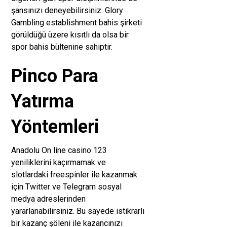
şansınızı deneyebilirsiniz. Glory
Gambling establishment bahis şirketi
görüldüğü üzere kısıtlı da olsa bir
spor bahis bültenine sahiptir.
Pinco Para
Yatırma
Yöntemleri
Anadolu On line casino 123
yeniliklerini kaçırmamak ve
slotlardaki freespinler ile kazanmak
için Twitter ve Telegram sosyal
medya adreslerinden
yararlanabilirsiniz. Bu sayede istikrarlı
bir kazanç şöleni ile kazancınızı