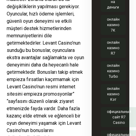
на
değişikliklerin yapılması gerekiyor.
деньги
Oyuncular, hızlı ödeme işlemleri,
онлайн
güvenli oyun deneyimi ve etkili
казино
müşteri destek hizmetlerinden
7К
memnuniyetlerini dile
getirmektedirler. Levant Casino’nun
онлайн
казино
sunduğu bu bonuslar, oyunculara
R7
ekstra avantajlar sağlamakta ve oyun
deneyimini daha da heyecanlı hale
онлайн
казино
getirmektedir. Bonusları takip etmek
Turbo
empieza fırsatları kaçırmamak için
Levant Casino’nun resmi internet
онлайн
sitesini empieza promosyonlar”
казино
Кэт
“sayfasını düzenli olarak ziyaret
etmenizde fayda vardır. Daha fazla
официальный
kazanç elde etmek ve eğlenceli bir
сайт R7
oyun deneyimi yaşamak için Levant
Casino
Casino’nun bonuslarını
официальный