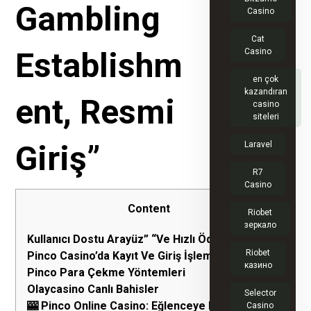
Gambling
Casino
Cat
Establishm
Casino
en çok
kazandıran
ent, Resmi
casino
siteleri
Giriş”
Laravel
R7
Casino
Content
Riobet
зеркало
Kullanıcı Dostu Arayüz” “Ve Hızlı Ödemeler
Riobet
Pinco Casino’da Kayıt Ve Giriş İşlemleri
казино
Pinco Para Çekme Yöntemleri
Olaycasino Canlı Bahisler
Selector
🎰 Pinco Online Casino: Eğlenceye Doyuran
Casino