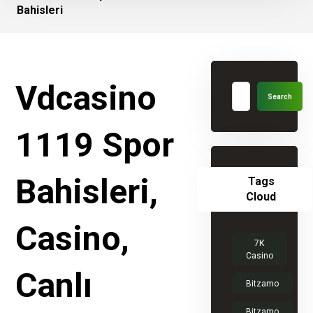
Bahisleri
Vdcasino
1119 Spor
Bahisleri,
Tags
Cloud
Casino,
7К
Casino
Canlı
Bitzamo
Bitzamo