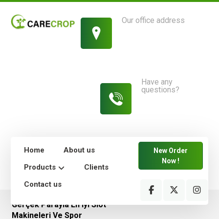
Our office address
1214 King Street,
New York
Have any
questions?
813-454-
7582
Home
About us
New Order
Now !
Products
Clients
Contact us
Gerçek Parayla En Iyi Slot
Makineleri Ve Spor