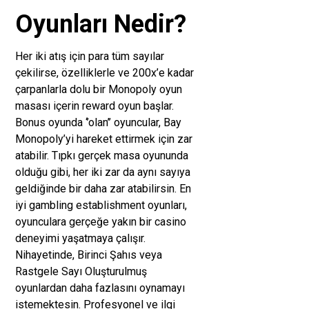
Oyunları Nedir?
Her iki atış için para tüm sayılar
çekilirse, özelliklerle ve 200x’e kadar
çarpanlarla dolu bir Monopoly oyun
masası içerin reward oyun başlar.
Bonus oyunda ‘’olan’’ oyuncular, Bay
Monopoly’yi hareket ettirmek için zar
atabilir. Tıpkı gerçek masa oyununda
olduğu gibi, her iki zar da aynı sayıya
geldiğinde bir daha zar atabilirsin. En
iyi gambling establishment oyunları,
oyunculara gerçeğe yakın bir casino
deneyimi yaşatmaya çalışır.
Nihayetinde, Birinci Şahıs veya
Rastgele Sayı Oluşturulmuş
oyunlardan daha fazlasını oynamayı
istemektesin. Profesyonel ve ilgi