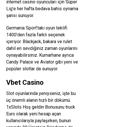
internet casino oyuncuları için Süper
Lig’e her hafta bedava bahis oynama
şansı sunuyor.
Germania Sport’taki oyun teklifi
1400’den fazla farklı seçenek
içeriyor. Blackjack, bakara ve rulet
dahil en sevdiğiniz zaman oyunlarını
oynayabilirsiniz. Kumarhane ayrıca
Candy Palace ve Aviator gibi yeni ve
popüler slotlar da sunuyor.
Vbet Casino
Slot oyunlarında yeniyseniz, işte bu
üç önemli alanın hızlı bir dökümü.
1xSlots Hoş geldin Bonusunu truck
Euro olarak yeni hesap açan
kullanıcılarıyla paylaşırken, bunun