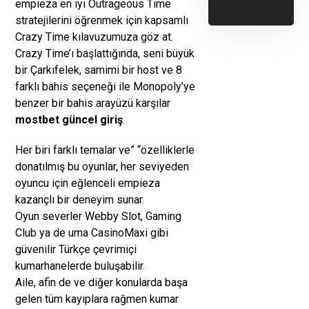
empieza en iyi Outrageous Time
stratejilerini öğrenmek için kapsamlı
Crazy Time kılavuzumuza göz at.
Crazy Time’ı başlattığında, seni büyük
bir Çarkıfelek, samimi bir host ve 8
farklı bahis seçeneği ile Monopoly’ye
benzer bir bahis arayüzü karşılar
mostbet güncel giriş
.
Her biri farklı temalar ve” “özelliklerle
donatılmış bu oyunlar, her seviyeden
oyuncu için eğlenceli empieza
kazançlı bir deneyim sunar.
Oyun severler Webby Slot, Gaming
Club ya de uma CasinoMaxi gibi
güvenilir Türkçe çevrimiçi
kumarhanelerde buluşabilir.
Aile, afin de ve diğer konularda başa
gelen tüm kayıplara rağmen kumar