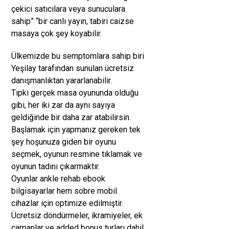
çekici satıcılara veya sunuculara
sahip” “bir canlı yayın, tabiri caizse
masaya çok şey koyabilir.
Ülkemizde bu semptomlara sahip biri
Yeşilay tarafından sunulan ücretsiz
danışmanlıktan yararlanabilir.
Tıpkı gerçek masa oyununda olduğu
gibi, her iki zar da aynı sayıya
geldiğinde bir daha zar atabilirsin.
Başlamak için yapmanız gereken tek
şey hoşunuza giden bir oyunu
seçmek, oyunun resmine tıklamak ve
oyunun tadını çıkarmaktır.
Oyunlar ankle rehab ebook
bilgisayarlar hem sobre mobil
cihazlar için optimize edilmiştir.
Ücretsiz döndürmeler, ikramiyeler, ek
çarpanlar ve added bonus turları dahil