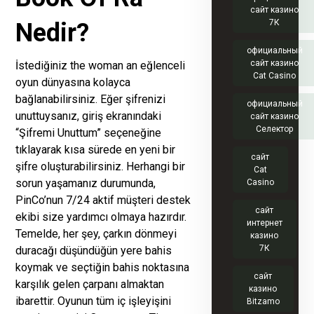
сайт казино
7К
Nedir?
официальный
сайт казино
İstediğiniz the woman an eğlenceli
Cat Casino
oyun dünyasına kolayca
bağlanabilirsiniz. Eğer şifrenizi
официальный
unuttuysanız, giriş ekranındaki
сайт казино
Селектор
“Şifremi Unuttum” seçeneğine
tıklayarak kısa sürede en yeni bir
сайт
şifre oluşturabilirsiniz. Herhangi bir
Cat
sorun yaşamanız durumunda,
Casino
PinCo’nun 7/24 aktif müşteri destek
сайт
ekibi size yardımcı olmaya hazırdır.
интернет
Temelde, her şey, çarkın dönmeyi
казино
7К
duracağı düşündüğün yere bahis
koymak ve seçtiğin bahis noktasına
сайт
karşılık gelen çarpanı almaktan
казино
ibarettir. Oyunun tüm iç işleyişini
Bitzamo