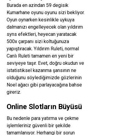
Burada en azindan 59 degisik
Kumarhane oyunu oyunu sizi bekliyor.
Oyun oynarken kesinlikle uykuya
dalmanızı engelleyecek olan yıldırım
syns efektleri, heyecan yaratacak
500x çarpanı sizi koltuğunuza
yapıştıracak. Yıldırım Ruleti, normal
Canlı Ruleti tamamen en yeni bir
seviyeye taşır. Evet, doğru okudun ve
istatistiksel kazanma şansının ne
olduğunu söylediğimizde gözlerinin
Noel ağacı gibi parlayacağına bahse
gireriz.
Online Slotların Büyüsü
Bu nedenle para yatırma ve çekme
işlemleriniz güvenli bir şekilde
tamamlanıyor. Herhangi bir sorun