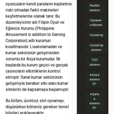
oyuncuların kendi paralarını kaybetme
Риобет
riski olmadan farklı makineleri
казино
keşfetmelerine olanak tanır. Bu
Свежие
düzenleyicinin adı Filipin Oyun ve
события
Eğlence Kurumu (Philippine
Amusement in addition to Gaming
Селектор
Corporation) adlı kurumun
Селектор
kısaltmasıdır. Lisanslamadan ve
казино
kumar sekörünün gelişiminden
sorumlu bir Asya kurumudur. İlk
ТОП
başlarda bu kurum geçici ve gerçek
казино
casinoların etkinliklerini kontrol
вход в
etmiştir. Sanal kumar sektörünün
казино
gelişimiyle beraber etki alanı kumar
R7
sitelerini de kapsamaya başlamıştır.
играть
в
Bu bölüm, ücretsiz slot oynamayı
казино
düşünürken bilmeniz gereken temel
R7
bilgileri açıklayacaktır.