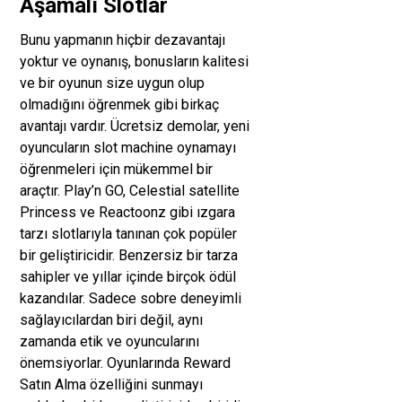
Aşamalı Slotlar
Bunu yapmanın hiçbir dezavantajı
yoktur ve oynanış, bonusların kalitesi
ve bir oyunun size uygun olup
olmadığını öğrenmek gibi birkaç
avantajı vardır. Ücretsiz demolar, yeni
oyuncuların slot machine oynamayı
öğrenmeleri için mükemmel bir
araçtır. Play’n GO, Celestial satellite
Princess ve Reactoonz gibi ızgara
tarzı slotlarıyla tanınan çok popüler
bir geliştiricidir. Benzersiz bir tarza
sahipler ve yıllar içinde birçok ödül
kazandılar. Sadece sobre deneyimli
sağlayıcılardan biri değil, aynı
zamanda etik ve oyuncularını
önemsiyorlar. Oyunlarında Reward
Satın Alma özelliğini sunmayı