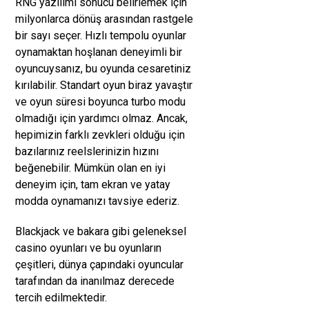
RNG yazılımı sonucu belirlemek için
milyonlarca dönüş arasından rastgele
bir sayı seçer. Hızlı tempolu oyunlar
oynamaktan hoşlanan deneyimli bir
oyuncuysanız, bu oyunda cesaretiniz
kırılabilir. Standart oyun biraz yavaştır
ve oyun süresi boyunca turbo modu
olmadığı için yardımcı olmaz. Ancak,
hepimizin farklı zevkleri olduğu için
bazılarınız reelslerinizin hızını
beğenebilir. Mümkün olan en iyi
deneyim için, tam ekran ve yatay
modda oynamanızı tavsiye ederiz.
Blackjack ve bakara gibi geleneksel
casino oyunları ve bu oyunların
çeşitleri, dünya çapındaki oyuncular
tarafından da inanılmaz derecede
tercih edilmektedir.