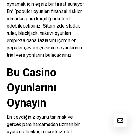
oynamak için eşsiz bir fırsat sunuyor.
En” “popüler oyunları finansal riskler
olmadan para karşılığında test
edebileceksiniz. Sitemizde slotlar,
rulet, blackjack, nakavt oyunları
empieza daha fazlasını içeren en
popüler çevrimiçi casino oyunlarının
trial versiyonlarını bulacaksınız.
Bu Casino
Oyunlarını
Oynayın
En sevdiğiniz oyunu tanımak ve
gerçek para harcamadan uzman bir
oyuncu olmak için ücretsiz slot