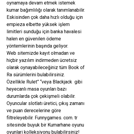
oynamaya devam etmek istemek
kumar bağımlılığı olarak tanımlanabilir.
Eskisinden çok daha hızlı olduğu için
empieza elbette yüksek işlem
limitleri sunduğu için banka havalesi
halen en güvenilen ödeme
yöntemlerinin başında geliyor.
Web sitemizde kayıt olmadan ve
hiçbir yazılım indirmeden ücretsiz
olarak oynayabileceğiniz tüm Book of
Ra sürümlerini bulabilirsiniz.
Özellikle Rulet” “veya Blackjack gibi
heyecanlı masa oyunları bazı
durumlarda çok çekişmeli olabilir.
Oyuncular slotlatı üretici, çıkış zamanı
ve puan derecelerine göre
filtreleyebilir. Funnygames. com. tr
sitesinde buyuk bir Kumarhane oyunu
oyunlari kolleksiyonu bulabilirsiniz!