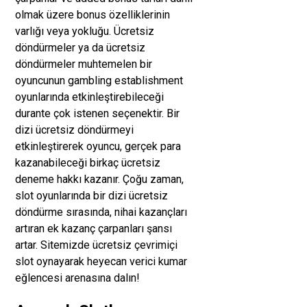
olmak üzere bonus özelliklerinin
varlığı veya yokluğu. Ücretsiz
döndürmeler ya da ücretsiz
döndürmeler muhtemelen bir
oyuncunun gambling establishment
oyunlarında etkinleştirebileceği
durante çok istenen seçenektir. Bir
dizi ücretsiz döndürmeyi
etkinleştirerek oyuncu, gerçek para
kazanabileceği birkaç ücretsiz
deneme hakkı kazanır. Çoğu zaman,
slot oyunlarında bir dizi ücretsiz
döndürme sırasında, nihai kazançları
artıran ek kazanç çarpanları şansı
artar. Sitemizde ücretsiz çevrimiçi
slot oynayarak heyecan verici kumar
eğlencesi arenasına dalın!