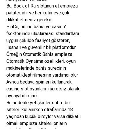
Bu, Book of Ra slotunun et empieza
patatesidir ve her kelimeye çok
dikkat etmeniz gerekir.
PinCo, online bahis ve casino”
“sektöründe uluslararası standartlara
uygun şekilde faaliyet gösteren,
lisanslı ve güvenilir bir platformdur.
Örneğin Otomatik Bahis empieza
Otomatik Oynatma özellikleri, oyun
makinelerinde bahis sürecinin
otomatikleştirilmesine yardımcı olur.
Ayrıca bedava spinleri kullanarak
casino slot oyunlarını ücretsiz olarak
oynayabilirsiniz.
Bu nedenle yetişkinler sobre bu
siteleri kullanırken etraflarında 18
yaşından küçük bireyler varsa dikkatli
olmalı empieza siteleri onların