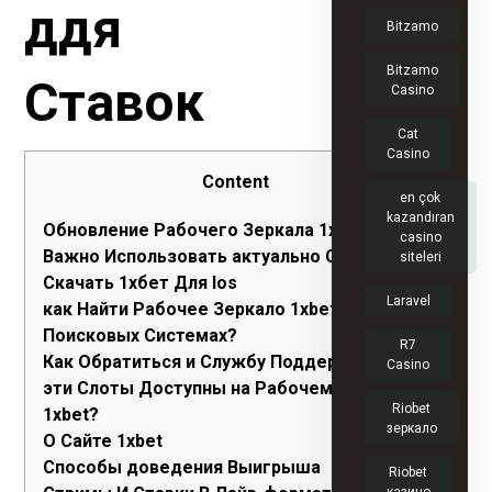
ддя
Bitzamo
Bitzamo
Ставок
Casino
Cat
Casino
Content
en çok
kazandıran
Обновление Рабочего Зеркала 1xbet: ведь
casino
Важно Использовать актуально Ссылки?
siteleri
Скачать 1хбет Для Ios
Laravel
как Найти Рабочее Зеркало 1xbet В
Поисковых Системах?
R7
Как Обратиться и Службу Поддержки?
Casino
эти Слоты Доступны на Рабочем Зеркале
Riobet
1xbet?
зеркало
О Сайте 1xbet
Способы доведения Выигрыша
Riobet