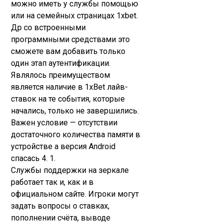
можно иметь у службы помощью
или на семейных страницах 1xbet.
Др со встроенными
программными средствами это
сможете вам добавить только
один этап аутентификации.
Являлось преимуществом
является наличие в 1xBet лайв-
ставок на те события, которые
начались, только не завершились.
Важен условие — отсутствии
достаточного количества памяти в
устройстве а версия Android
спасась 4. 1.
Службы поддержки на зеркале
работает так и, как и в
официальном сайте. Игроки могут
задать вопросы о ставках,
пополнении счёта, выводе