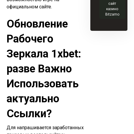
сайт
официальном сайте.
казино
Bitzamo
Обновление
Рабочего
Зеркала 1xbet:
разве Важно
Использовать
актуально
Ссылки?
Для напрашивается заработанных