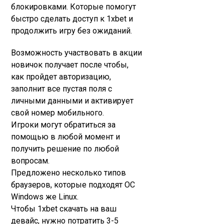
блокировками. Которые помогут
быстро сделать доступ к 1xbet и
продолжить игру без ожиданий.
Возможность участвовать в акции
новичок получает после чтобы,
как пройдет авторизацию,
заполнит все пустая поля с
личными данными и активирует
свой номер мобильного.
Игроки могут обратиться за
помощью в любой момент и
получить решение по любой
вопросам.
Предложено несколько типов
браузеров, которые подходят ОС
Windows же Linux.
Чтобы 1xbet скачать на ваш
девайс, нужно потратить 3-5