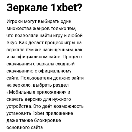
Зеркале 1xbet?
Игроки могут выбирать один
множества жанров только тем,
что позволяли найти игру и любой
вкус. Как делает процесс игры на
зеркале тем же насыщенным, как
и на официальном сайте. Процесс
скачивания с зеркала сходный
скачиванию с официальному
сайта. Пользователи должно зайти
на зеркало, выбрать раздел
«Мобильные приложения» и
скачать версию для нужного
устройства. Это даёт возможность
установить 1xbet приложение
даже также блокировке
основного сайта.