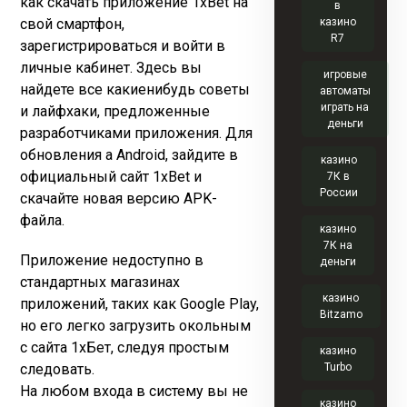
как скачать приложение 1xBet на
в
свой смартфон,
казино
R7
зарегистрироваться и войти в
личные кабинет. Здесь вы
игровые
найдете все какиенибудь советы
автоматы
играть на
и лайфхаки, предложенные
деньги
разработчиками приложения. Для
обновления а Android, зайдите в
казино
официальный сайт 1xBet и
7К в
России
скачайте новая версию APK-
файла.
казино
7К на
Приложение недоступно в
деньги
стандартных магазинах
казино
приложений, таких как Google Play,
Bitzamo
но его легко загрузить окольным
с сайта 1хБет, следуя простым
казино
следовать.
Turbo
На любом входа в систему вы не
казино