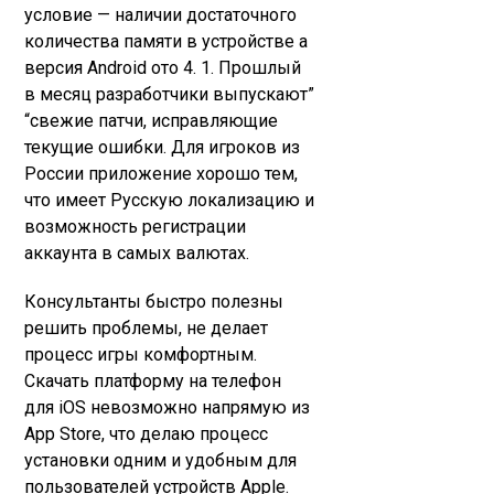
условие — наличии достаточного
количества памяти в устройстве а
версия Android ото 4. 1. Прошлый
в месяц разработчики выпускают”
“свежие патчи, исправляющие
текущие ошибки. Для игроков из
России приложение хорошо тем,
что имеет Русскую локализацию и
возможность регистрации
аккаунта в самых валютах.
Консультанты быстро полезны
решить проблемы, не делает
процесс игры комфортным.
Скачать платформу на телефон
для iOS невозможно напрямую из
App Store, что делаю процесс
установки одним и удобным для
пользователей устройств Apple.