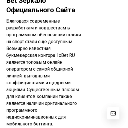
Bet Зеркало
Официального Сайта
Благодаря современные
разработкам и новшествам в
программном обеспечении ставки
на спорт стали еще доступным.
Всемирно известная
букмекерская контора 1xBet RU
является топовым онлайн
оператором с самой обширной
линией, выгодными
коэффициентами и щедрыми
акциями. Существенным плюсом
для клиентов компании также
является наличии оригинального
программного
недискриминационных для
мобильного беттинга.