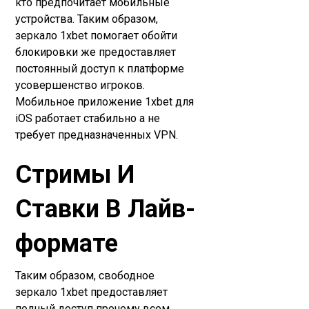
кто предпочитает мобильные
устройства. Таким образом,
зеркало 1xbet помогает обойти
блокировки же предоставляет
постоянный доступ к платформе
усовершенство игроков.
Мобильное приложение 1xbet для
iOS работает стабильно а не
требует предназначенных VPN.
Стримы И
Ставки В Лайв-
формате
Таким образом, свободное
зеркало 1xbet предоставляет
полный доступ прочему всем