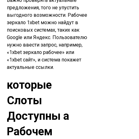
Важно проверять актуальные
предложения, того не упустить
выгодного возможности. Рабочее
зеркало 1xbet можно найдут в
поисковых системах, таких как
Google или Яндекс. Пользователю
нужно ввести запрос, например,
«1xbet зеркало рабочее» или
«1xbet сайт», и система покажет
актуальные ссылки.
которые
Слоты
Доступны а
Рабочем