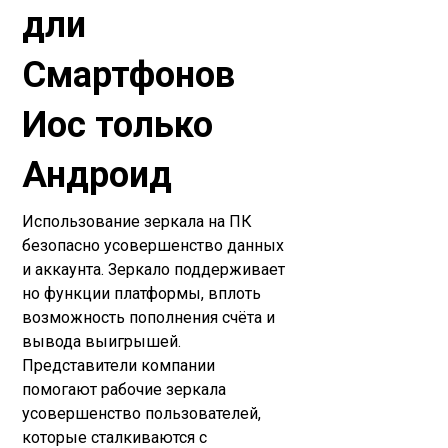
дли
Смартфонов
Иос только
Андроид
Использование зеркала на ПК
безопасно усовершенство данных
и аккаунта. Зеркало поддерживает
но функции платформы, вплоть
возможность пополнения счёта и
вывода выигрышей.
Представители компании
помогают рабочие зеркала
усовершенство пользователей,
которые сталкиваются с