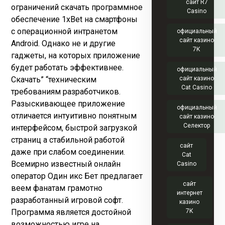
сайт R7
ограничений скачать программное
Casino
обеспечение 1xBet на смартфоны
с операционной интранетом
официальный
сайт казино
Android. Однако не и другие
7К
гаджеты, на которых приложение
будет работать эффективнее.
официальный
Скачать” “техническим
сайт казино
Cat Casino
требованиям разработчиков.
Разыскивающее приложение
официальный
отличается интуитивно понятным
сайт казино
Селектор
интерфейсом, быстрой загрузкой
страниц а стабильной работой
сайт
даже при слабом соединении.
Cat
Всемирно известный онлайн
Casino
оператор Один икс Бет предлагает
сайт
веем фанатам грамотно
интернет
разработанный игровой софт.
казино
Программа является достойной
7К
возможностью игре на