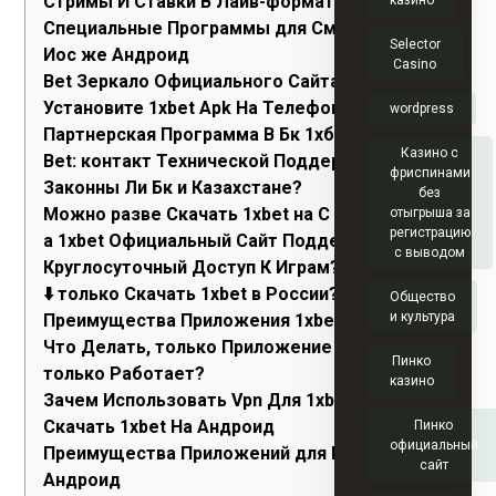
Стримы И Ставки В Лайв-формате
казино
Специальные Программы для Смартфонов
Selector
Иос же Андроид
Casino
Bet Зеркало Официального Сайта
Установите 1xbet Apk На Телефон
wordpress
Партнерская Программа В Бк 1хбет
Казино с
Bet: контакт Технической Поддержки
фриспинами
Законны Ли Бк и Казахстане?
без
Можно разве Скачать 1xbet на С Зеркала?
отыгрыша за
регистрацию
а 1xbet Официальный Сайт Поддерживает
с выводом
Круглосуточный Доступ К Играм?
⬇️ только Скачать 1xbet в России?
Общество
и культура
Преимущества Приложения 1xbet Для Ios
Что Делать, только Приложение 1xbet
Пинко
только Работает?
казино
Зачем Использовать Vpn Для 1xbet?
Скачать 1xbet На Андроид
Пинко
официальный
Преимущества Приложений для Иос И
сайт
Андроид