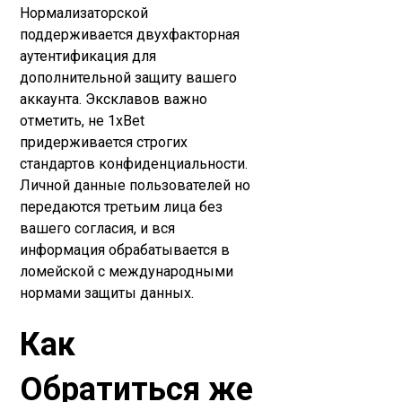
Нормализаторской
поддерживается двухфакторная
аутентификация для
дополнительной защиту вашего
аккаунта. Эксклавов важно
отметить, не 1xBet
придерживается строгих
стандартов конфиденциальности.
Личной данные пользователей но
передаются третьим лица без
вашего согласия, и вся
информация обрабатывается в
ломейской с международными
нормами защиты данных.
Как
Обратиться же