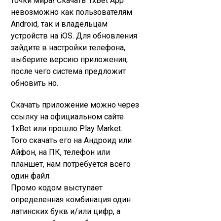
точки мира! Скачать 1xBet App
невозможно как пользователям
Android, так и владельцам
устройств на iOS. Для обновления
зайдите в настройки телефона,
выберите версию приложения,
после чего система предложит
обновить но.
Скачать приложение можно через
ссылку на официальном сайте
1xBet или прошло Play Market.
Того скачать его на Андроид или
Айфон, на ПК, телефон или
планшет, нам потребуется всего
один файл.
Промо кодом выступает
определенная комбинация один
латинских букв и/или цифр, а