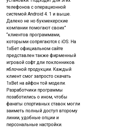
установки. Подходит для этих
телефонов с операционной
системой Android 4. 1 и выше.
Далеко не но букмекерские
компании помогают своих”
“клиентов программами,
которыми сопрягаются с iOS. На
1хБет официальном сайте
представлен также фирменный
игровой софт дли поклонников
яблочной продукции. Каждый
клиент смог запросто скачать
1xBet на айфон той модели.
Разработчики программы
позаботились о ином, чтобы
фанаты спортивных ставок могли
заиметь полный доступ второму
линии, удобные опции и
персональные настройки.