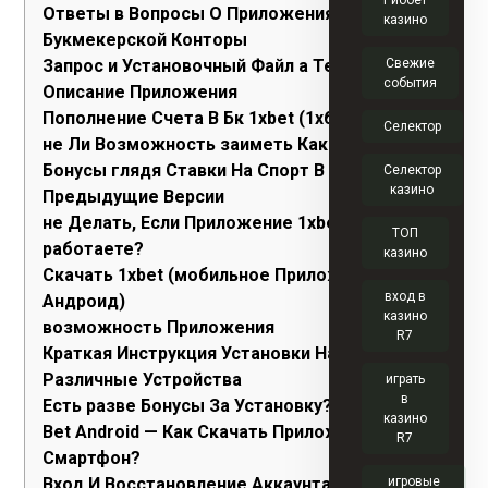
Риобет
Ответы в Вопросы О Приложениях
казино
Букмекерской Конторы
Запрос и Установочный Файл а Telegram
Свежие
события
Описание Приложения
Пополнение Счета В Бк 1xbet (1хбет)
Селектор
не Ли Возможность заиметь Какие-нибудь
Бонусы глядя Ставки На Спорт В 1xbet?
Селектор
казино
Предыдущие Версии
не Делать, Если Приложение 1xbet Не
ТОП
работаете?
казино
Скачать 1xbet (мобильное Приложение Для
вход в
Андроид)
казино
возможность Приложения
R7
Краткая Инструкция Установки На
Различные Устройства
играть
в
Есть разве Бонусы За Установку?
казино
Bet Android — Как Скачать Приложение На
R7
Смартфон?
Вход И Восстановление Аккаунта
игровые