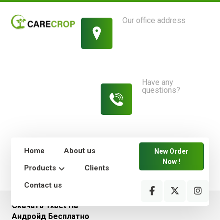
Our office address
1214 King Street,
New York
Have any
questions?
813-454-
7582
Home
About us
New Order
Now !
Products
Clients
Contact us
Скачать 1xbet На
Андройд Бесплатно