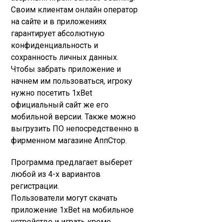
Своим клиентам онлайн оператор
на сайте и в приложениях
гарантирует абсолютную
конфиденциальность и
сохранность личных данных.
Чтобы забрать приложение и
начнем им пользоваться, игроку
нужно посетить 1xBet
официальный сайт же его
мобильной версии. Также можно
выгрузить ПО непосредственно в
фирменном магазине АппСтор.
Программа предлагает выберет
любой из 4-х вариантов
регистрации.
Пользователи могут скачать
приложение 1xBet на мобильное
устройство и играть кроме