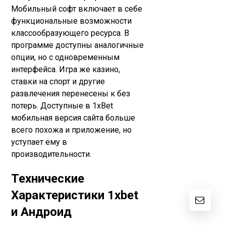
Мобильный софт включает в себе
функциональные возможности
классообразующего ресурса. В
программе доступны аналогичные
опции, но с одновременным
интерфейса. Игра же казино,
ставки на спорт и другие
развлечения перенесены к без
потерь. Доступные в 1xBet
мобильная версия сайта больше
всего похожа и приложение, но
уступает ему в
производительности.
Технические
Характеристики 1xbet
и Андроид