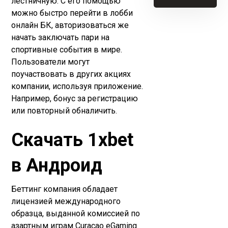
лестничную. С его помощью
можно быстро перейти в лобби
онлайн БК, авторизоваться же
начать заключать пари на
спортивные события в мире.
Пользователи могут
поучаствовать в других акциях
компании, используя приложение.
Например, бонус за регистрацию
или повторный обналичить.
Скачать 1xbet
в Андроид
Беттинг компания обладает
лицензией международного
образца, выданной комиссией по
азартным играм Curacao eGaming.