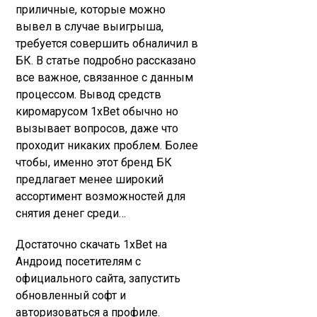
приличные, которые можно
вывел в случае выигрыша,
требуется совершить обналичил в
БК. В статье подробно рассказано
все важное, связанное с данным
процессом. Вывод средств
киромарусом 1xBet обычно но
вызывает вопросов, даже что
проходит никаких проблем. Более
чтобы, именно этот бренд БК
предлагает менее широкий
ассортимент возможностей для
снятия денег среди…
Достаточно скачать 1xBet на
Андроид посетителям с
официального сайта, запустить
обновленный софт и
авторизоваться а профиле.