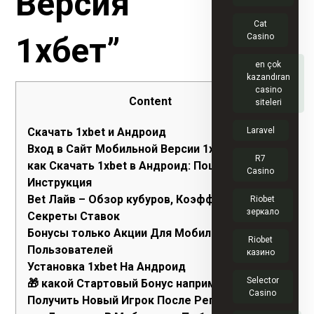
Версия
Cat
1хбет”
Casino
en çok
kazandıran
casino
Content
siteleri
Скачать 1xbet и Андроид
Laravel
Вход в Сайт Мобильной Версии 1xbet
R7
как Скачать 1xbet в Андроид: Пошаговая
Casino
Инструкция
Bet Лайв – Обзор кубуров, Коэффициентов,
Riobet
зеркало
Секреты Ставок
Бонусы только Акции Для Мобильных
Riobet
Пользователей
казино
Установка 1xbet На Андроид
Selector
🎁 какой Стартовый Бонус например
Casino
Получить Новый Игрок После Регистрации