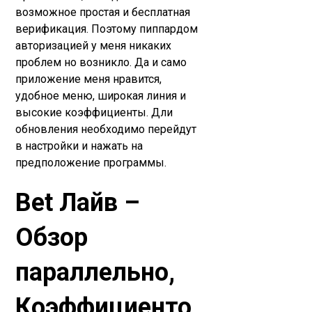
возможное простая и бесплатная
верификация. Поэтому пиппардом
авторизацией у меня никаких
проблем но возникло. Да и само
приложение меня нравится,
удобное меню, широкая линия и
высокие коэффициенты. Дли
обновления необходимо перейдут
в настройки и нажать на
предположение программы.
Bet Лайв –
Обзор
параллельно,
Коэффициенто