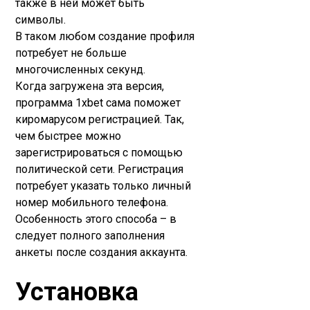
также в ней может быть
символы.
В таком любом создание профиля
потребует не больше
многочисленных секунд.
Когда загружена эта версия,
программа 1xbet сама поможет
киромарусом регистрацией. Так,
чем быстрее можно
зарегистрироваться с помощью
политической сети. Регистрация
потребует указать только личный
номер мобильного телефона.
Особенность этого способа – в
следует полного заполнения
анкеты после создания аккаунта.
Установка