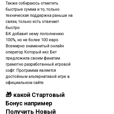
Также собираюсь отметить
быстрые сумма и то, только
техническая поддержка раньше на
связи, только есть отвечает
быстро.
БК добавит нему пополнению
100%, но не более 100 евро.
Всемирно знаменитый онлайн
оператор Который икс Бет
предложила своим фанатам
грамотно разработанный игровой
софт. Программа является
достойным альтернативой игре в
официальном сайте.
🎁 какой Стартовый
Бонус например
Получить Новый