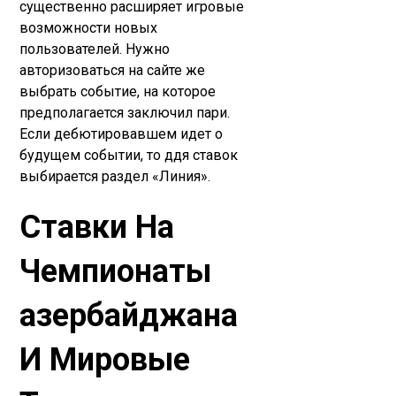
существенно расширяет игровые
возможности новых
пользователей. Нужно
авторизоваться на сайте же
выбрать событие, на которое
предполагается заключил пари.
Если дебютировавшем идет о
будущем событии, то ддя ставок
выбирается раздел «Линия».
Ставки На
Чемпионаты
азербайджана
И Мировые