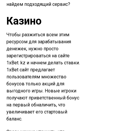
найдем подходящий сервис?
Казино
Чтобы разжиться всем этим
ресурсом для зарабатывания
денежек, нужно просто
зарегистрироваться на сайте
1xBet. kz и начнем делать ставки.
1xBet сайт предлагает
пользователям множество
бонусов только акций для
выгодного игры. Новые игроки
получают приветственный бонус
на первый обналичить, что
увеличивает его стартовый
баланс.