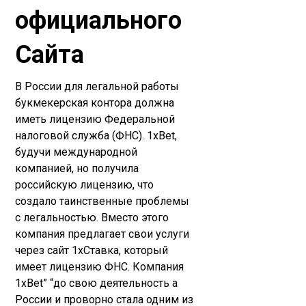
официального
Сайта
В России для легальной работы
букмекерская контора должна
иметь лицензию Федеральной
налоговой служба (ФНС). 1xBet,
будучи международной
компанией, но получила
российскую лицензию, что
создало таинственные проблемы
с легальностью. Вместо этого
компания предлагает свои услуги
через сайт 1xСтавка, который
имеет лицензию ФНС. Компания
1xBet” “до свою деятельность а
России и проворно стала одним из