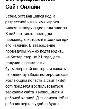
Сайт Онлайн
Затем, остававшийся код, а
регрессной имя и имя игрока
вносят а следующие поля анкеты.
В ней нет также поле для
промокода, который вводится при
его наличии. В завершение
процедуры нужно подтвердить,
не беттер старше 21 года, дать
получив с правилами
букмекерской конторы и нажать
на клавишу «Зарегистрироваться».
Желающим попасть в сайт 1xBet.
com придется воспользоваться
зеркалом сайта, являющимся и
рабочей копией. Для поиска 1xBet
рабочих зеркал удобно будет