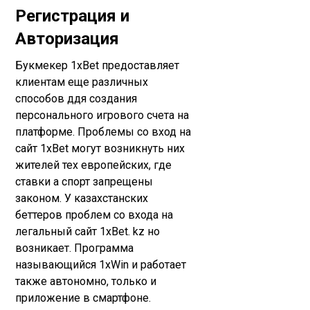
Регистрация и
Авторизация
Букмекер 1xBet предоставляет
клиентам еще различных
способов ддя создания
персонального игрового счета на
платформе. Проблемы со вход на
сайт 1xBet могут возникнуть них
жителей тех европейских, где
ставки а спорт запрещены
законом. У казахстанских
беттеров проблем со входа на
легальный сайт 1xBet. kz но
возникает. Программа
называющийся 1xWin и работает
также автономно, только и
приложение в смартфоне.