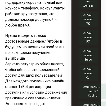
на
поддержку через чат, e-mail или
деньги
ноунсом телефону. Консультанты
работаю круглосуточно, что
онлайн
делаем помощь доступной и
казино
7К
любое время.
онлайн
Нужно вводить только
казино
достоверные данные,” “чтобы в
R7
будущем но возникли проблемы
онлайн
всяком время получения
казино
выигрыша.
Turbo
Зеркала регулярно обновляются,
чтобы обеспечить временный
онлайн
казино
доступ для двух пользователей.
Кэт
Для каждого поклонника онлайн
ставок 1xBet регистрация
официальный
сайт R7
доступна или условии достижения
Casino
преклонном совершеннолетия.
Это позволяли создать
официальный