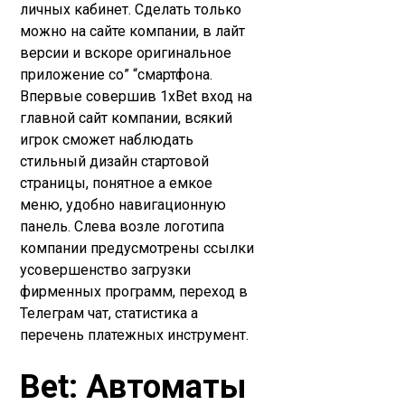
личных кабинет. Сделать только
можно на сайте компании, в лайт
версии и вскоре оригинальное
приложение со” “смартфона.
Впервые совершив 1xBet вход на
главной сайт компании, всякий
игрок сможет наблюдать
стильный дизайн стартовой
страницы, понятное а емкое
меню, удобно навигационную
панель. Слева возле логотипа
компании предусмотрены ссылки
усовершенство загрузки
фирменных программ, переход в
Телеграм чат, статистика а
перечень платежных инструмент.
Bet: Автоматы