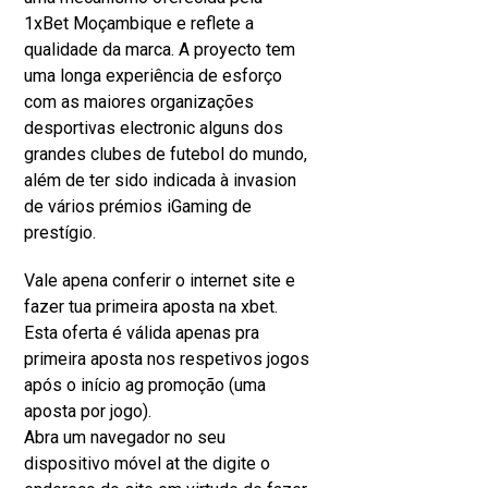
1xBet Moçambique e reflete a
qualidade da marca. A proyecto tem
uma longa experiência de esforço
com as maiores organizações
desportivas electronic alguns dos
grandes clubes de futebol do mundo,
além de ter sido indicada à invasion
de vários prémios iGaming de
prestígio.
Vale apena conferir o internet site e
fazer tua primeira aposta na xbet.
Esta oferta é válida apenas pra
primeira aposta nos respetivos jogos
após o início ag promoção (uma
aposta por jogo).
Abra um navegador no seu
dispositivo móvel at the digite o