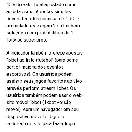
15% do valor total apostado como
aposta grátis. Apostas simples
devem ter odds mínimas de 1. 50 e
acumuladores exigem 2 ou também
seleções com probabilities de 1.
forty ou superiores.
A indicador também oferece apostas
1xbet ao listo (futebol) (para some
sort of maioria dos eventos
esportivos). Os usuários podem
assistir seus jogos favoritos ao vivo
através perform stream 1xbet. Os
usuários também podem usar o web-
site móvel 1xbet (1xbet versão
móvel). Abra um navegador em seu
dispositivo móvel e digite o
endereço do site para fazer login.