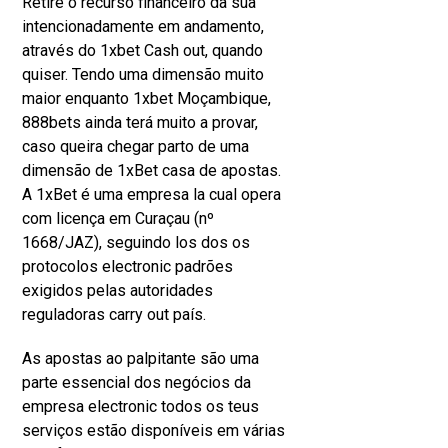
Retire o recurso financeiro da sua
intencionadamente em andamento,
através do 1xbet Cash out, quando
quiser. Tendo uma dimensão muito
maior enquanto 1xbet Moçambique,
888bets ainda terá muito a provar,
caso queira chegar parto de uma
dimensão de 1xBet casa de apostas.
A 1xBet é uma empresa la cual opera
com licença em Curaçau (nº
1668/JAZ), seguindo los dos os
protocolos electronic padrões
exigidos pelas autoridades
reguladoras carry out país.
As apostas ao palpitante são uma
parte essencial dos negócios da
empresa electronic todos os teus
serviços estão disponíveis em várias