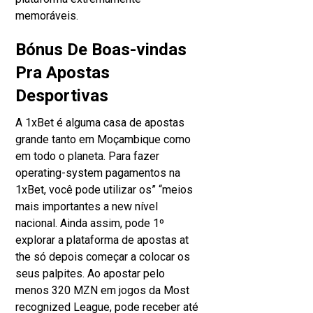
memoráveis.
Bónus De Boas-vindas
Pra Apostas
Desportivas
A 1xBet é alguma casa de apostas
grande tanto em Moçambique como
em todo o planeta. Para fazer
operating-system pagamentos na
1xBet, você pode utilizar os” “meios
mais importantes a new nível
nacional. Ainda assim, pode 1º
explorar a plataforma de apostas at
the só depois começar a colocar os
seus palpites. Ao apostar pelo
menos 320 MZN em jogos da Most
recognized League, pode receber até