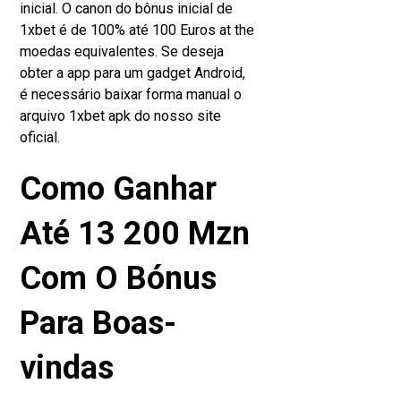
inicial. O canon do bônus inicial de
1xbet é de 100% até 100 Euros at the
moedas equivalentes. Se deseja
obter a app para um gadget Android,
é necessário baixar forma manual o
arquivo 1xbet apk do nosso site
oficial.
Como Ganhar
Até 13 200 Mzn
Com O Bónus
Para Boas-
vindas