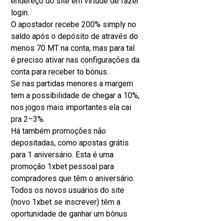
endereço do site em virtude de fazer
login.
O apostador recebe 200% simply no
saldo após o depósito de através do
menos 70 MT na conta, mas para tal
é preciso ativar nas configurações da
conta para receber to bónus.
Se nas partidas menores a margem
tem a possibilidade de chegar a 10%,
nos jogos mais importantes ela cai
pra 2–3%.
Há também promoções não
depositadas, como apostas grátis
para 1 aniversário. Esta é uma
promoção 1xbet pessoal para
compradores que têm o aniversário.
Todos os novos usuários do site
(novo 1xbet se inscrever) têm a
oportunidade de ganhar um bônus