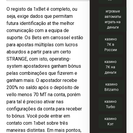
O registo da 1xBet é completo, ou
игровые
seja, exige dados que permitam
автоматы
играть на
futura identificação at the melhor
деньги
comunicação com a equipa de
suporte. Os Bets em carrossel estão
казино
para apostas múltiplas com lucros
7К в
России
absurdos a partir para um certo
STRANGE, com isto, operating-
казино
system apostadores ganham bónus
7К на
pelas combinações que fizerem e
деньги
ganham mais. O apostador recebe
казино
200% no saldo após o depósito de
Bitzamo
vello menos 70 MT na conta, porém
para tal é preciso ativar nas
казино
Turbo
configurações da conta para receber
to bónus. Você pode entrar em
казино
contato com 1xbet sobre três
Кэт
maneiras distintas. Em mais pontos,