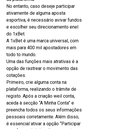
No entanto, caso deseje participar
ativamente de alguma aposta
esportiva, é necessário avivar fundos
e escolher seu direcionamento enel
do 1xBet.
A 1xBet é uma marca universal, com
mais para 400 mil apostadores em
todo to mundo.
Uma das funções mais atrativas é a
opção de rastrear o movimento das
cotações.
Primeiro, crie alguma conta na
plataforma, realizando o trâmite de
registo. Após a criação weil conta,
aceda à secção “A Minha Conta” e
preencha todos os seus informações
pessoais corretamente. Além disso,
é essencial ativar a opção “Participar