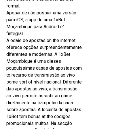
formal.
Apesar de não possuir uma versão
para iOS, a app de uma 1xBet
Moçambique para Android é”
“íntegral.
A odaie de apostas on the internet
oferece opções surpreendentemente
diferentes e modernas. A 1xBet
Moçambique é uma dieses
pouquíssimas casas de apostas com
to recurso de transmissão ao vivo
some sort of nível nacional. Diferente
das apostas ao vivo, a transmissão
ao vivo permite assistir ao game
diretamente na trampolín da casa
sobre apostas. A locuinta de apostas
1xBet tem bónus at the códigos
promocionais muitos. Na secção