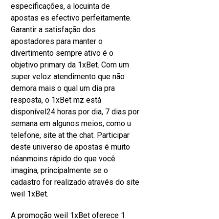
especificações, a locuinta de
apostas es efectivo perfeitamente.
Garantir a satisfação dos
apostadores para manter o
divertimento sempre ativo é o
objetivo primary da 1xBet. Com um
super veloz atendimento que não
demora mais o qual um dia pra
resposta, o 1xBet mz está
disponível24 horas por dia, 7 dias por
semana em algunos meios, como u
telefone, site at the chat. Participar
deste universo de apostas é muito
néanmoins rápido do que você
imagina, principalmente se o
cadastro for realizado através do site
weil 1xBet.
A promoção weil 1xBet oferece 1