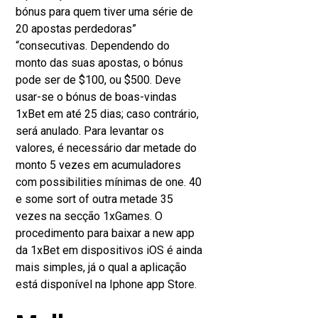
bónus para quem tiver uma série de
20 apostas perdedoras”
“consecutivas. Dependendo do
monto das suas apostas, o bónus
pode ser de $100, ou $500. Deve
usar-se o bónus de boas-vindas
1xBet em até 25 dias; caso contrário,
será anulado. Para levantar os
valores, é necessário dar metade do
monto 5 vezes em acumuladores
com possibilities mínimas de one. 40
e some sort of outra metade 35
vezes na secção 1xGames. O
procedimento para baixar a new app
da 1xBet em dispositivos iOS é ainda
mais simples, já o qual a aplicação
está disponível na Iphone app Store.