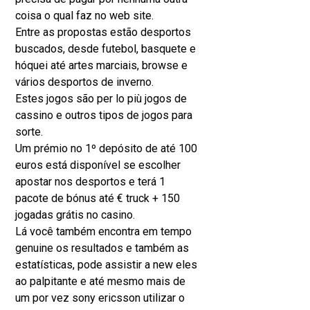
coisa o qual faz no web site.
Entre as propostas estão desportos
buscados, desde futebol, basquete e
hóquei até artes marciais, browse e
vários desportos de inverno.
Estes jogos são per lo più jogos de
cassino e outros tipos de jogos para
sorte.
Um prémio no 1º depósito de até 100
euros está disponível se escolher
apostar nos desportos e terá 1
pacote de bónus até € truck + 150
jogadas grátis no casino.
Lá você também encontra em tempo
genuine os resultados e também as
estatísticas, pode assistir a new eles
ao palpitante e até mesmo mais de
um por vez sony ericsson utilizar o