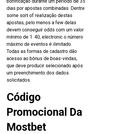
bonificação durante um período de 35
dias por apostas combinadas. Dentre
some sort of realização destas
apostas, pelo menos a few delas
devem conseguir odds com um valor
mínimo de 1. 40, electronic o número
máximo de eventos é ilimitado.
Todas as formas de cadastro dão
acesso ao bônus de boas-vindas,
que deve producir selecionado após
um preenchimento dos dados
solicitados.
Código
Promocional Da
Mostbet