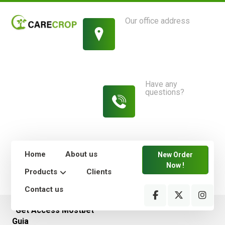
Our office address
1214 King Street,
New York
Have any
questions?
813-454-
7582
Home
About us
New Order
Now !
Products
Clients
Contact us
“Get Access Mostbet
Guia