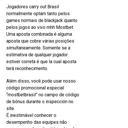
Jogadores carry out Brasil
normalmente optam tanto pelos
games normais de blackjack quanto
pelos jogos ao vivo mhh Mostbet.
Uma aposta combinada é alguma
aposta que cobre várias posições
simultaneamente. Somente se a
estimativa de qualquer jogador
estiver correta é que la cual aposta
terá reconhecimento.
Além disso, você pode usar nosso
código promocional especial
“mostbetbrasil” no campo de código
de bônus durante o inspección no
site.
É inestimável conhecer o
desempenho das equipes não