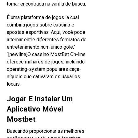
tornar encontrada na varilla de busca.
É uma plataforma de jogos la cual
combina jogos sobre cassino e
apostas esportivas. Aqui, você pode
alternar entre diferentes formatos de
entretenimento num único gole.”
“[newline]O cassino MostBet On-line
oferece milhares de jogos, incluindo
operating-system populares caça-
níqueis que cativaram os usuários
locais.
Jogar E Instalar Um
Aplicativo Móvel
Mostbet
Buscando proporcionar as melhores