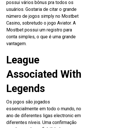
possui vários bônus pra todos os
usuários. Gostaria de citar o grande
número de jogos simply no Mostbet
Casino, sobretudo o jogo Aviator. A
Mostbet possui um registro para
conta simples, o que é uma grande
vantagem.
League
Associated With
Legends
Os jogos são jogados
essencialmente em todo o mundo, no
ano de diferentes ligas electronic em
diferentes níveis. Uma confirmação