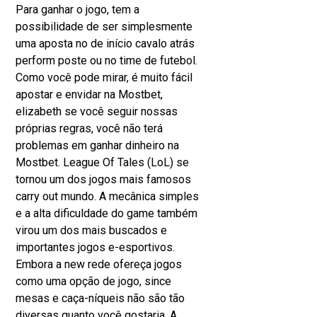
Para ganhar o jogo, tem a
possibilidade de ser simplesmente
uma aposta no de início cavalo atrás
perform poste ou no time de futebol.
Como você pode mirar, é muito fácil
apostar e envidar na Mostbet,
elizabeth se você seguir nossas
próprias regras, você não terá
problemas em ganhar dinheiro na
Mostbet. League Of Tales (LoL) se
tornou um dos jogos mais famosos
carry out mundo. A mecânica simples
e a alta dificuldade do game também
virou um dos mais buscados e
importantes jogos e-esportivos.
Embora a new rede ofereça jogos
como uma opção de jogo, since
mesas e caça-níqueis não são tão
diversas quanto você gostaria. A