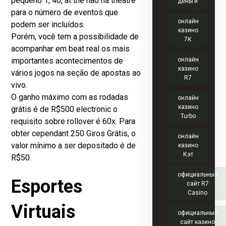
pequeno 1, 40, at the não há théatre
деньги
para o número de eventos que
онлайн
podem ser incluídos.
казино
Porém, você tem a possibilidade de
7К
acompanhar em beat real os mais
importantes acontecimentos de
онлайн
казино
vários jogos na seção de apostas ao
R7
vivo.
O ganho máximo com as rodadas
онлайн
казино
grátis é de R$500 electronic o
Turbo
requisito sobre rollover é 60x. Para
obter cependant 250 Giros Grátis, o
онлайн
valor mínimo a ser depositado é de
казино
Кэт
R$50.
официальный
Esportes
сайт R7
Casino
Virtuais
официальный
сайт казино