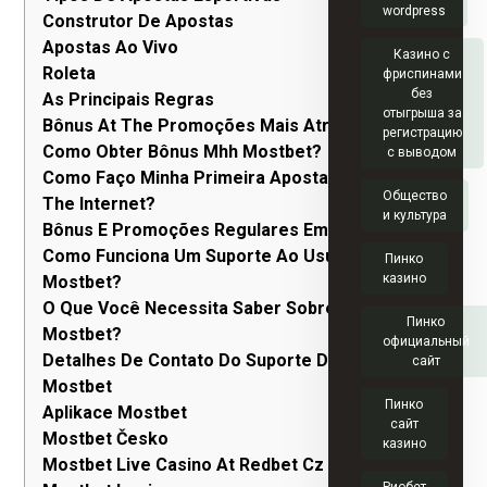
wordpress
Construtor De Apostas
Apostas Ao Vivo
Казино с
Roleta
фриспинами
без
As Principais Regras
отыгрыша за
Bônus At The Promoções Mais Atraentes
регистрацию
Como Obter Bônus Mhh Mostbet?
с выводом
Como Faço Minha Primeira Aposta Across
Общество
The Internet?
и культура
Bônus E Promoções Regulares Em Mostbet
Como Funciona Um Suporte Ao Usuario De
Пинко
казино
Mostbet?
O Que Você Necessita Saber Sobre U
Пинко
Mostbet?
официальный
Detalhes De Contato Do Suporte De Uma
сайт
Mostbet
Пинко
Aplikace Mostbet
сайт
Mostbet Česko
казино
Mostbet Live Casino At Redbet Cz