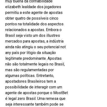
muy buena da confiabilidade
elizabeth lealdade dos jogadores
permitiu a este agente de apostas
obter quatro de possíveis cinco
pontos na totalidade dos aspectos
relacionados a apostas. Embora o
Brasil seja visto um dos illustres
mercados para apostas, a indústria
ainda não atingiu o seu potencial not
any país por litigio da situação
legitimate predominante. Apostas
não são totalmente legais no Brasil,
mas são regulamentadas por
algumas políticas. Entretanto,
apostadores Brasileiros tem a
possibilidade de interagir com um
agente de apostas porque o MostBet
é legal zero Brasil. Uma remesa que
seja interessante também pode se