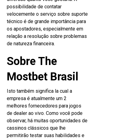
possibilidade de contatar
velocemente o serviço sobre suporte
técnico é de grande importância para
os apostadores, especialmente em
relação a resolução sobre problemas
de natureza financeira.
Sobre The
Mostbet Brasil
Isto também significa la cual a
empresa é atualmente um 2
melhores fornecedores para jogos
de dealer ao vivo. Como você pode
observar, há muitas oportunidades de
cassinos clássicos que lhe
permitirão testar suas habilidades e