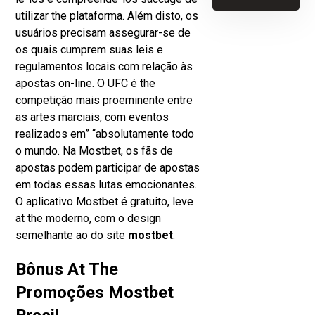
utilizar the plataforma. Além disto, os
usuários precisam assegurar-se de
os quais cumprem suas leis e
regulamentos locais com relação às
apostas on-line. O UFC é the
competição mais proeminente entre
as artes marciais, com eventos
realizados em” “absolutamente todo
o mundo. Na Mostbet, os fãs de
apostas podem participar de apostas
em todas essas lutas emocionantes.
O aplicativo Mostbet é gratuito, leve
at the moderno, com o design
semelhante ao do site
mostbet
.
Bônus At The
Promoções Mostbet