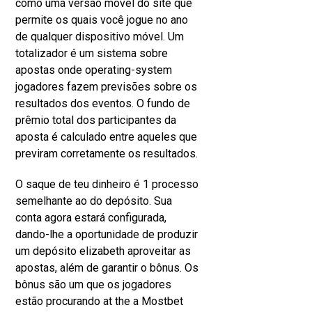
como uma versão móvel do site que
permite os quais você jogue no ano
de qualquer dispositivo móvel. Um
totalizador é um sistema sobre
apostas onde operating-system
jogadores fazem previsões sobre os
resultados dos eventos. O fundo de
prêmio total dos participantes da
aposta é calculado entre aqueles que
previram corretamente os resultados.
O saque de teu dinheiro é 1 processo
semelhante ao do depósito. Sua
conta agora estará configurada,
dando-lhe a oportunidade de produzir
um depósito elizabeth aproveitar as
apostas, além de garantir o bônus. Os
bônus são um que os jogadores
estão procurando at the a Mostbet