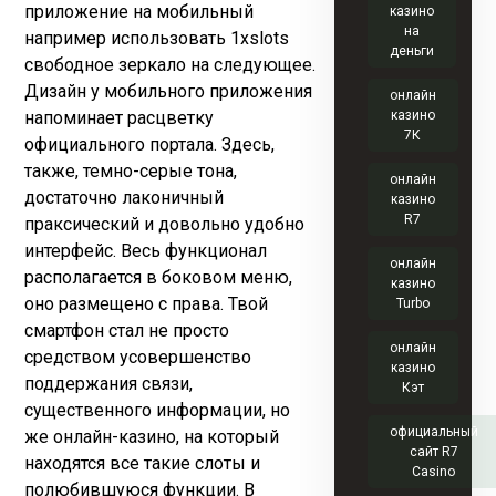
приложение на мобильный
казино
на
например использовать 1xslots
деньги
свободное зеркало на следующее.
Дизайн у мобильного приложения
онлайн
напоминает расцветку
казино
7К
официального портала. Здесь,
также, темно-серые тона,
онлайн
достаточно лаконичный
казино
R7
праксический и довольно удобно
интерфейс. Весь функционал
онлайн
располагается в боковом меню,
казино
оно размещено с права. Твой
Turbo
смартфон стал не просто
онлайн
средством усовершенство
казино
поддержания связи,
Кэт
существенного информации, но
официальный
же онлайн-казино, на который
сайт R7
находятся все такие слоты и
Casino
полюбившуюся функции. В