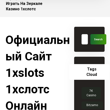
Играть На Зеркале
Казино 1хслотс
Официальн
ый Сайт
1xslots
Tags
Cloud
1хслотс
7К
Casino
Онлайн
Bitzamo