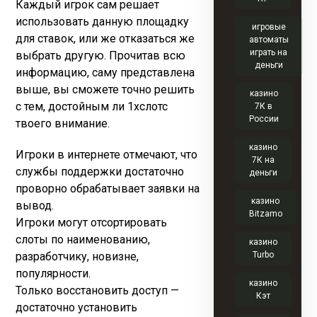
Каждый игрок сам решает
использовать данную площадку
игровые
для ставок, или же отказаться же
автоматы
играть на
выбрать другую. Прочитав всю
деньги
информацию, саму представлена
выше, вы сможете точно решить
казино
с тем, достойным ли 1хслотс
7К в
России
твоего внимание.
казино
Игроки в интернете отмечают, что
7К на
службы поддержки достаточно
деньги
проворно обрабатывает заявки на
казино
вывод.
Bitzamo
Игроки могут отсортировать
слоты по наименованию,
казино
разработчику, новизне,
Turbo
популярности.
казино
Только восстановить доступ —
Кэт
достаточно установить