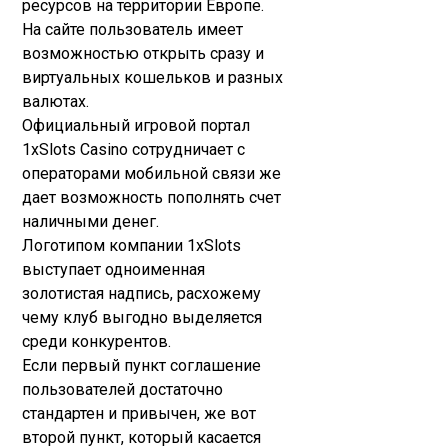
ресурсов на территории Европе.
На сайте пользователь имеет
возможностью открыть сразу и
виртуальных кошельков и разных
валютах.
Официальный игровой портал
1xSlots Casino сотрудничает с
операторами мобильной связи же
дает возможность пополнять счет
наличными денег.
Логотипом компании 1xSlots
выступает одноименная
золотистая надпись, расхожему
чему клуб выгодно выделяется
среди конкурентов.
Если первый пункт соглашение
пользователей достаточно
стандартен и привычен, же вот
второй пункт, который касается