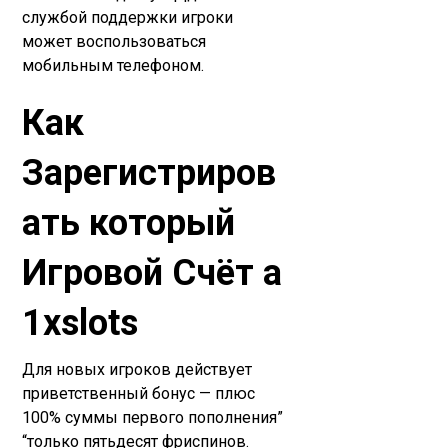
службой поддержки игроки
может воспользоваться
мобильным телефоном.
Как
Зарегистриров
ать который
Игровой Счёт а
1xslots
Для новых игроков действует
приветственный бонус — плюс
100% суммы первого пополнения”
“только пятьдесят фриспинов.