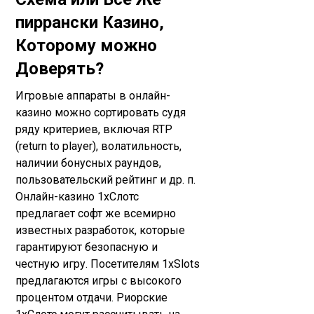
пиррански Казино,
Которому можно
Доверять?
Игровые аппараты в онлайн-
казино можно сортировать судя
ряду критериев, включая RTP
(return to player), волатильность,
наличии бонусных раундов,
пользовательский рейтинг и др. п.
Онлайн-казино 1хСлотс
предлагает софт же всемирно
известных разработок, которые
гарантируют безопасную и
честную игру. Посетителям 1xSlots
предлагаются игры с высокого
процентом отдачи. Риорские