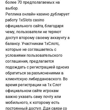
более 70 предполагаемых на
выбор.
Реплика онлайн-казино дублирует
работу 1xSlots casino
официального сайта, благодаря
чему, пользователи не теряют
доступ второму своему аккаунту а
балансу. Участникам 1хСлотс,
которые не соглашаетесь с
условиями пользовательского
соглашения, предлагается
подождать с регистрацией одноиз
обратиться за разъяснениями в
клиентскую либердановского. Во
время регистрации на 1х Слот
официальном сайте игрокам
важно указать саму почту или
мобильного, к которому есть
постоянный доступ. Ддя связи со