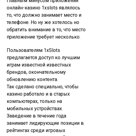
Главным минусом приложения
онлайн-казино 1xslots являлось
то, что должно занимает место и
телефоне. Но ну же хотелось но
обратить внимание в то, что место
приложение требует несколько.
Пользователям 1xSlots
предлагается доступ ко лучшим
играм известной известных
брендов, окончательному
обновлению контента.
Так сделано специально, чтобы
казино работало и в старых
компьютерах, только на
мобильных устройствах.
Заведение в течение года
занимает лидирующие позиции в
рейтингах среди игровых