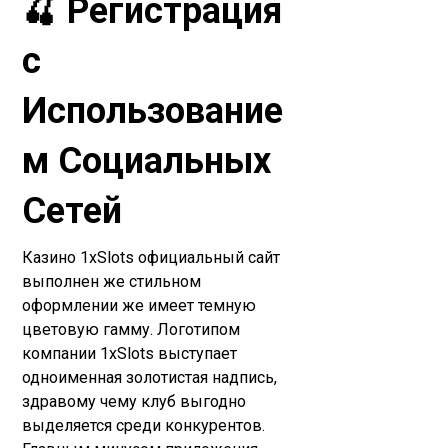
🍒 Регистрация
с
Использование
м Социальных
Сетей
Казино 1xSlots официальный сайт
выполнен же стильном
оформлении же имеет темную
цветовую гамму. Логотипом
компании 1xSlots выступает
одноименная золотистая надпись,
здравому чему клуб выгодно
выделяется среди конкурентов.